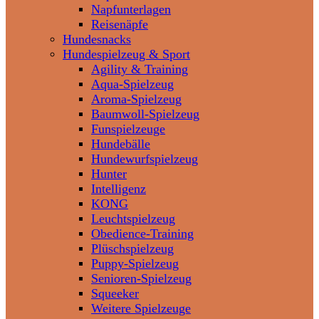
Napfunterlagen
Reisenäpfe
Hundesnacks
Hundespielzeug & Sport
Agility & Training
Aqua-Spielzeug
Aroma-Spielzeug
Baumwoll-Spielzeug
Funspielzeuge
Hundebälle
Hundewurfspielzeug
Hunter
Intelligenz
KONG
Leuchtspielzeug
Obedience-Training
Plüschspielzeug
Puppy-Spielzeug
Senioren-Spielzeug
Squeeker
Weitere Spielzeuge