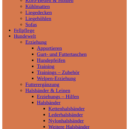
Korb-Betten & Höhlen
Kühlmatten
Liegedecken
Liegehöhlen
Sofas
Fellpflege
Hundewelt
Erziehung
Apportieren
Gurt- und Futtertaschen
Hundepfeifen
Training
Trainings – Zubehör
Welpen-Erziehung
Futterergänzung
Halsbänder & Leinen
Erziehungs – Hilfen
Halsbänder
Kettenhalsbänder
Lederhalsbänder
Nylonhalsbänder
Weitere Halsbänder