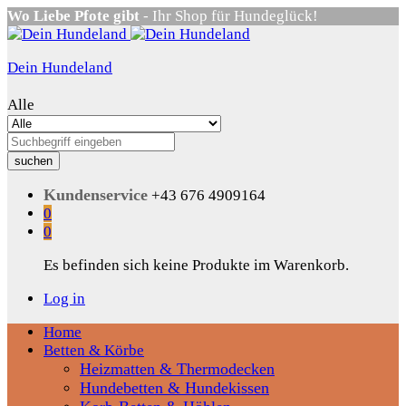
Wo Liebe Pfote gibt
- Ihr Shop für Hundeglück!
Dein Hundeland
Alle
suchen
Kundenservice
+43 676 4909164
0
0
Es befinden sich keine Produkte im Warenkorb.
Log in
Home
Betten & Körbe
Heizmatten & Thermodecken
Hundebetten & Hundekissen