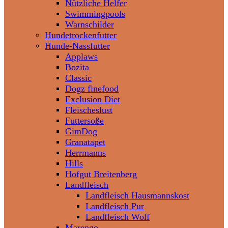
Nützliche Helfer
Swimmingpools
Warnschilder
Hundetrockenfutter
Hunde-Nassfutter
Applaws
Bozita
Classic
Dogz finefood
Exclusion Diet
Fleischeslust
Futtersoße
GimDog
Granatapet
Herrmanns
Hills
Hofgut Breitenberg
Landfleisch
Landfleisch Hausmannskost
Landfleisch Pur
Landfleisch Wolf
Marengo