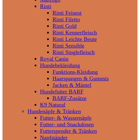
Rinti
Rinti Feinest
Rinti Filetto
Rinti Gold
Rinti Kennerfleisch
Rinti Leichte Beute
Rinti Sensible
Rinti Singlefleisch
Royal Canin
Hundebekleidung
Funktions-Kleidung
Haarspangen & Gummis
Jacken & Mäntel
Hundefutter BARF
BARF-Zusätze
K9 Natural
Hundenäpfe & Tränken
Futter- & Wassernäpfe
Futter- und Snackdosen
Futterspender & Tränken
Napfständer