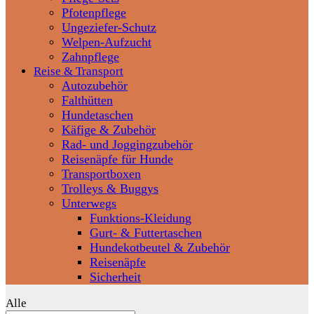
Pfotenpflege
Ungeziefer-Schutz
Welpen-Aufzucht
Zahnpflege
Reise & Transport
Autozubehör
Falthütten
Hundetaschen
Käfige & Zubehör
Rad- und Joggingzubehör
Reisenäpfe für Hunde
Transportboxen
Trolleys & Buggys
Unterwegs
Funktions-Kleidung
Gurt- & Futtertaschen
Hundekotbeutel & Zubehör
Reisenäpfe
Sicherheit
Alle