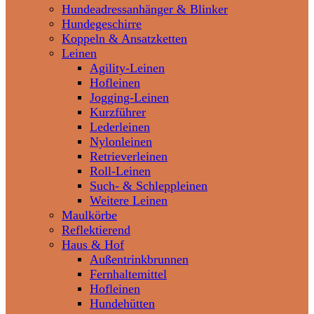
Hundeadressanhänger & Blinker
Hundegeschirre
Koppeln & Ansatzketten
Leinen
Agility-Leinen
Hofleinen
Jogging-Leinen
Kurzführer
Lederleinen
Nylonleinen
Retrieverleinen
Roll-Leinen
Such- & Schleppleinen
Weitere Leinen
Maulkörbe
Reflektierend
Haus & Hof
Außentrinkbrunnen
Fernhaltemittel
Hofleinen
Hundehütten