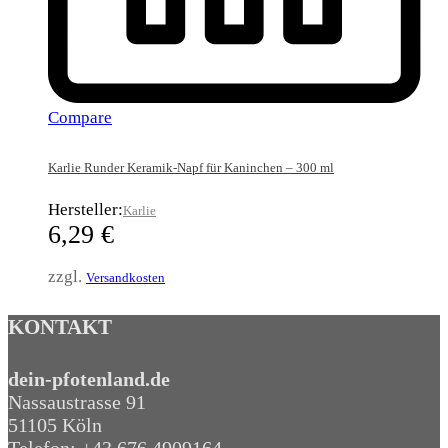
Compare
Karlie Runder Keramik-Napf für Kaninchen – 300 ml
Hersteller:
Karlie
6,29
€
zzgl.
Versandkosten
KONTAKT
dein-pfotenland.de
Nassaustrasse 91
51105 Köln
Telefon: +43 676 4909164‬