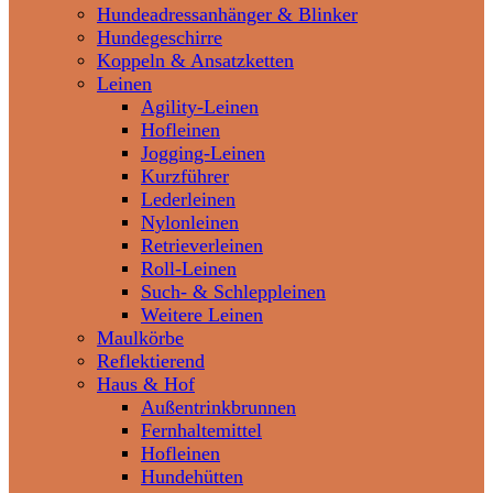
Hundeadressanhänger & Blinker
Hundegeschirre
Koppeln & Ansatzketten
Leinen
Agility-Leinen
Hofleinen
Jogging-Leinen
Kurzführer
Lederleinen
Nylonleinen
Retrieverleinen
Roll-Leinen
Such- & Schleppleinen
Weitere Leinen
Maulkörbe
Reflektierend
Haus & Hof
Außentrinkbrunnen
Fernhaltemittel
Hofleinen
Hundehütten