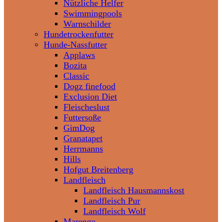
Nützliche Helfer
Swimmingpools
Warnschilder
Hundetrockenfutter
Hunde-Nassfutter
Applaws
Bozita
Classic
Dogz finefood
Exclusion Diet
Fleischeslust
Futtersoße
GimDog
Granatapet
Herrmanns
Hills
Hofgut Breitenberg
Landfleisch
Landfleisch Hausmannskost
Landfleisch Pur
Landfleisch Wolf
Marengo