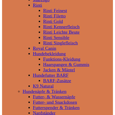
Rinti
Rinti Feinest
Rinti Filetto
Rinti Gold
Rinti Kennerfleisch
Rinti Leichte Beute
Rinti Sensible
Rinti Singlefleisch
Royal Canin
Hundebekleidung
Funktions-Kleidung
Haarspangen & Gummis
Jacken & Mäntel
Hundefutter BARF
BARF-Zusätze
K9 Natural
Hundenäpfe & Tränken
Futter- & Wassernäpfe
Futter- und Snackdosen
Futterspender & Tränken
Napfständer