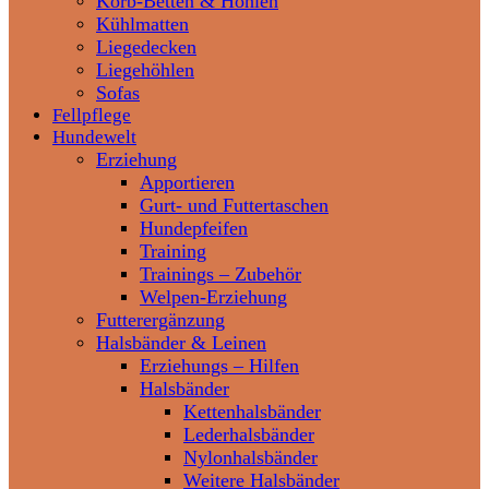
Korb-Betten & Höhlen
Kühlmatten
Liegedecken
Liegehöhlen
Sofas
Fellpflege
Hundewelt
Erziehung
Apportieren
Gurt- und Futtertaschen
Hundepfeifen
Training
Trainings – Zubehör
Welpen-Erziehung
Futterergänzung
Halsbänder & Leinen
Erziehungs – Hilfen
Halsbänder
Kettenhalsbänder
Lederhalsbänder
Nylonhalsbänder
Weitere Halsbänder