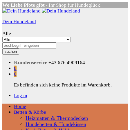
Wo Liebe Pfote gibt
- Ihr Shop für Hundeglück!
Dein Hundeland
Alle
suchen
Kundenservice
+43 676 4909164
0
0
Es befinden sich keine Produkte im Warenkorb.
Log in
Home
Betten & Körbe
Heizmatten & Thermodecken
Hundebetten & Hundekissen