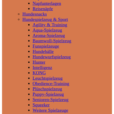
Napfunterlagen
Reisenäpfe
Hundesnacks
Hundespielzeug & Sport
Agility & Training
Aqua-Spielzeug
Aroma-Spielzeug
Baumwoll-Spielzeug
Funspielzeuge
Hundebälle
Hundewurfspielzeug
Hunter
Intelligenz
KONG
Leuchtspielzeug
Obedience-Training
Plüschspielzeug
Puppy-Spielzeug
Senioren-Spielzeug
Squeeker
Weitere Spielzeuge