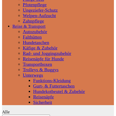
Pfotenpflege
Ungeziefer-Schutz
Welpen-Aufzucht
Zahnpflege
Reise & Transport
Autozubehör
Falthütten
Hundetaschen
Käfige & Zubehör
Rad- und Joggingzubehör
Reisenäpfe für Hunde
Transportboxen
Trolleys & Buggys
Unterwegs
Funktions-Kleidung
Gurt- & Futtertaschen
Hundekotbeutel & Zubehör
Reisenäpfe
Sicherheit
Alle