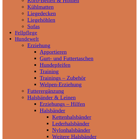
Korb-Betten & Höhlen
Kühlmatten
Liegedecken
Liegehöhlen
Sofas
Fellpflege
Hundewelt
Erziehung
Apportieren
Gurt- und Futtertaschen
Hundepfeifen
Training
Trainings – Zubehör
Welpen-Erziehung
Futterergänzung
Halsbänder & Leinen
Erziehungs – Hilfen
Halsbänder
Kettenhalsbänder
Lederhalsbänder
Nylonhalsbänder
Weitere Halsbänder