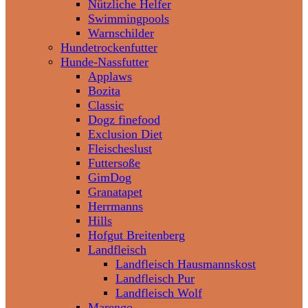
Nützliche Helfer
Swimmingpools
Warnschilder
Hundetrockenfutter
Hunde-Nassfutter
Applaws
Bozita
Classic
Dogz finefood
Exclusion Diet
Fleischeslust
Futtersoße
GimDog
Granatapet
Herrmanns
Hills
Hofgut Breitenberg
Landfleisch
Landfleisch Hausmannskost
Landfleisch Pur
Landfleisch Wolf
Marengo