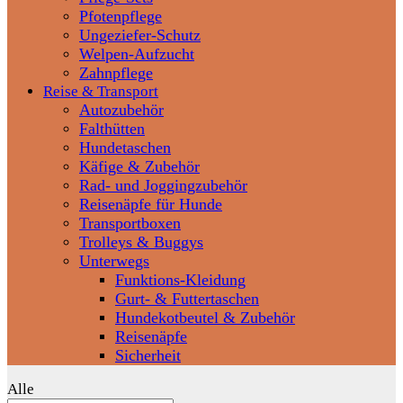
Pfotenpflege
Ungeziefer-Schutz
Welpen-Aufzucht
Zahnpflege
Reise & Transport
Autozubehör
Falthütten
Hundetaschen
Käfige & Zubehör
Rad- und Joggingzubehör
Reisenäpfe für Hunde
Transportboxen
Trolleys & Buggys
Unterwegs
Funktions-Kleidung
Gurt- & Futtertaschen
Hundekotbeutel & Zubehör
Reisenäpfe
Sicherheit
Alle