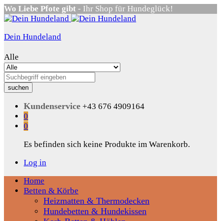
Wo Liebe Pfote gibt
- Ihr Shop für Hundeglück!
Dein Hundeland
Alle
suchen
Kundenservice
+43 676 4909164
0
0
Es befinden sich keine Produkte im Warenkorb.
Log in
Home
Betten & Körbe
Heizmatten & Thermodecken
Hundebetten & Hundekissen