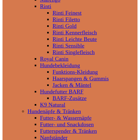
Rinti
Rinti Feinest
Rinti Filetto
Rinti Gold
Rinti Kennerfleisch
Rinti Leichte Beute
Rinti Sensible
Rinti Singlefleisch
Royal Canin
Hundebekleidung
Funktions-Kleidung
Haarspangen & Gummis
Jacken & Mäntel
Hundefutter BARF
BARF-Zusätze
K9 Natural
Hundenäpfe & Tränken
Futter- & Wassernäpfe
Futter- und Snackdosen
Futterspender & Tränken
Napfständer