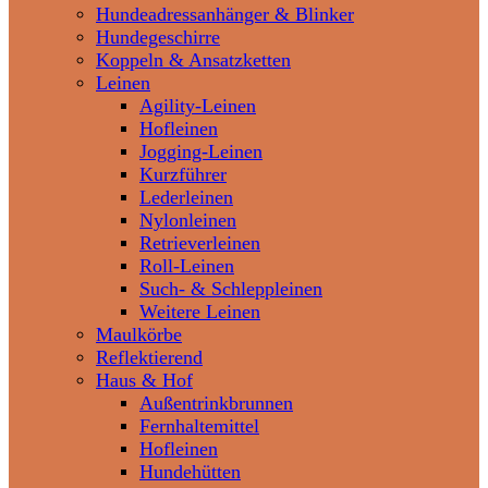
Hundeadressanhänger & Blinker
Hundegeschirre
Koppeln & Ansatzketten
Leinen
Agility-Leinen
Hofleinen
Jogging-Leinen
Kurzführer
Lederleinen
Nylonleinen
Retrieverleinen
Roll-Leinen
Such- & Schleppleinen
Weitere Leinen
Maulkörbe
Reflektierend
Haus & Hof
Außentrinkbrunnen
Fernhaltemittel
Hofleinen
Hundehütten