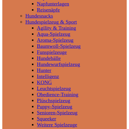
Napfunterlagen
Reisenäpfe
Hundesnacks
Hundespielzeug & Sport
Agility & Training
Aqua-Spielzeug
Aroma-Spielzeug
Baumwoll-Spielzeug
Funspielzeuge
Hundebälle
Hundewurfspielzeug
Hunter
Intelligenz
KONG
Leuchtspielzeug
Obedience-Training
Plüschspielzeug
Puppy-Spielzeug
Senioren-Spielzeug
Squeeker
Weitere Spielzeuge