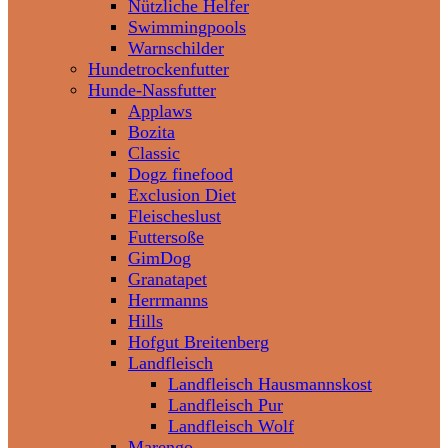
Nützliche Helfer
Swimmingpools
Warnschilder
Hundetrockenfutter
Hunde-Nassfutter
Applaws
Bozita
Classic
Dogz finefood
Exclusion Diet
Fleischeslust
Futtersoße
GimDog
Granatapet
Herrmanns
Hills
Hofgut Breitenberg
Landfleisch
Landfleisch Hausmannskost
Landfleisch Pur
Landfleisch Wolf
Marengo