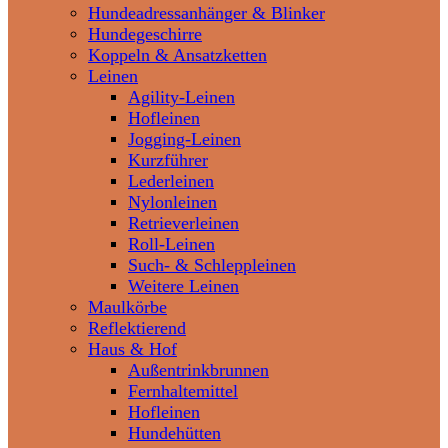
Hundeadressanhänger & Blinker
Hundegeschirre
Koppeln & Ansatzketten
Leinen
Agility-Leinen
Hofleinen
Jogging-Leinen
Kurzführer
Lederleinen
Nylonleinen
Retrieverleinen
Roll-Leinen
Such- & Schleppleinen
Weitere Leinen
Maulkörbe
Reflektierend
Haus & Hof
Außentrinkbrunnen
Fernhaltemittel
Hofleinen
Hundehütten