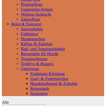
Pfotenpflege
Ungeziefer-Schutz
Welpen-Aufzucht
Zahnpflege
Reise & Transport
Autozubehör
Falthütten
Hundetaschen
Käfige & Zubehör
Rad- und Joggingzubehör
Reisenäpfe für Hunde
Transportboxen
Trolleys & Buggys
Unterwegs
Funktions-Kleidung
Gurt- & Futtertaschen
Hundekotbeutel & Zubehör
Reisenäpfe
Sicherheit
Alle