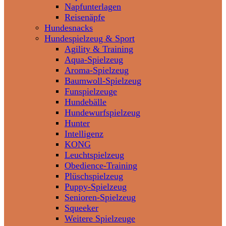
Napfunterlagen
Reisenäpfe
Hundesnacks
Hundespielzeug & Sport
Agility & Training
Aqua-Spielzeug
Aroma-Spielzeug
Baumwoll-Spielzeug
Funspielzeuge
Hundebälle
Hundewurfspielzeug
Hunter
Intelligenz
KONG
Leuchtspielzeug
Obedience-Training
Plüschspielzeug
Puppy-Spielzeug
Senioren-Spielzeug
Squeeker
Weitere Spielzeuge