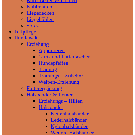
Korb-Betten & Höhlen
Kühlmatten
Liegedecken
Liegehöhlen
Sofas
Fellpflege
Hundewelt
Erziehung
Apportieren
Gurt- und Futtertaschen
Hundepfeifen
Training
Trainings – Zubehör
Welpen-Erziehung
Futterergänzung
Halsbänder & Leinen
Erziehungs – Hilfen
Halsbänder
Kettenhalsbänder
Lederhalsbänder
Nylonhalsbänder
Weitere Halsbänder