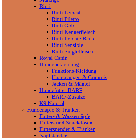
Rinti
Rinti Feinest
Rinti Filetto
Rinti Gold
Rinti Kennerfleisch
Rinti Leichte Beute
Rinti Sensible
Rinti Singlefleisch
Royal Canin
Hundebekleidung
Funktions-Kleidung
Haarspangen & Gummis
Jacken & Mäntel
Hundefutter BARF
BARF-Zusätze
K9 Natural
Hundenäpfe & Tränken
Futter- & Wassernäpfe
Futter- und Snackdosen
Futterspender & Tränken
Napfständer