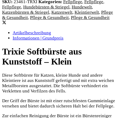
SKU:
23461-TRXI
Kategorien:
Fellpflege
,
Fellpflege
,
Fellpflege
,
Hundebürsten & Striegel
,
Hundewelt
,
Katzenbürsten & Striegel
,
Katzenwelt
,
Kleintierwelt
,
Pflege
& Gesundheit
,
Pflege & Gesundheit
,
Pflege & Gesundheit
Artikelbeschreibung
Informationen | Grundpreis
Trixie Softbürste aus
Kunststoff – Klein
Diese Softbürste für Katzen, kleine Hunde und andere
Kleintiere ist aus Kunststoff gefertigt und mit extra weichen
Metallborsten ausgestattet. Die Softbürste verhindert ein
Verkletten und Verfilzen des Fells.
Der Griff der Bürste ist mit einer rutschfesten Gummieinlage
versehen und bietet dadurch sicheren Halt bei der Fellplege.
Zur einfachen Reinigung der Bürste ist ein Bürstenreiniger