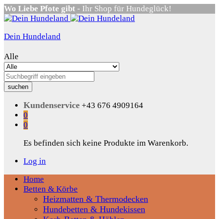
Wo Liebe Pfote gibt
- Ihr Shop für Hundeglück!
Dein Hundeland
Alle
suchen
Kundenservice
+43 676 4909164
0
0
Es befinden sich keine Produkte im Warenkorb.
Log in
Home
Betten & Körbe
Heizmatten & Thermodecken
Hundebetten & Hundekissen