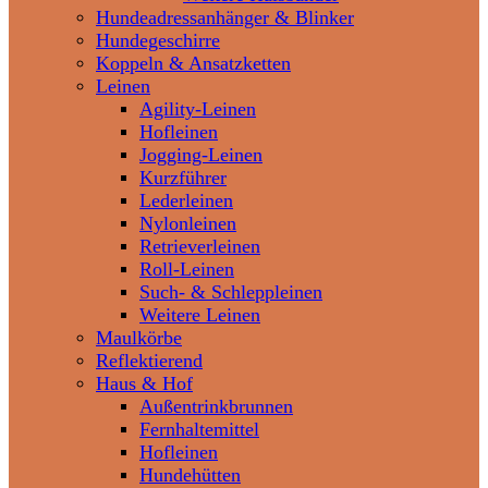
Hundeadressanhänger & Blinker
Hundegeschirre
Koppeln & Ansatzketten
Leinen
Agility-Leinen
Hofleinen
Jogging-Leinen
Kurzführer
Lederleinen
Nylonleinen
Retrieverleinen
Roll-Leinen
Such- & Schleppleinen
Weitere Leinen
Maulkörbe
Reflektierend
Haus & Hof
Außentrinkbrunnen
Fernhaltemittel
Hofleinen
Hundehütten