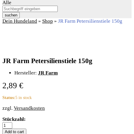
Alle
suchen
Dein Hundeland
»
Shop
»
JR Farm Petersilienstiele 150g
JR Farm Petersilienstiele 150g
Hersteller:
JR Farm
2,89
€
Status:
5 in stock
zzgl.
Versandkosten
JR
Stückzahl:
Farm
Petersilienstiele
Add to cart