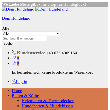
Wo Liebe Pfote gibt
- Ihr Shop für Hundeglück!
Dein Hundeland
Alle
suchen
Kundenservice
+43 676 4909164
0
0
Es befinden sich keine Produkte im Warenkorb.
Log in
Home
Betten & Körbe
Heizmatten & Thermodecken
Hundebetten & Hundekissen