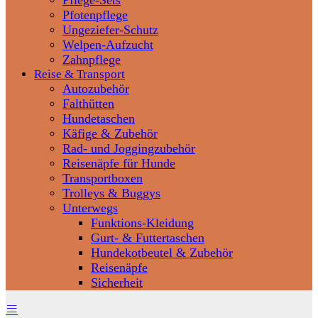
Pflege-Sets
Pfotenpflege
Ungeziefer-Schutz
Welpen-Aufzucht
Zahnpflege
Reise & Transport
Autozubehör
Falthütten
Hundetaschen
Käfige & Zubehör
Rad- und Joggingzubehör
Reisenäpfe für Hunde
Transportboxen
Trolleys & Buggys
Unterwegs
Funktions-Kleidung
Gurt- & Futtertaschen
Hundekotbeutel & Zubehör
Reisenäpfe
Sicherheit