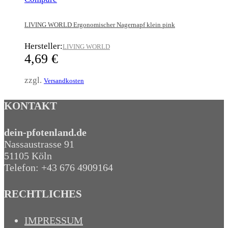
LIVING WORLD Ergonomischer Nagernapf klein pink
Hersteller:
LIVING WORLD
4,69
€
zzgl.
Versandkosten
KONTAKT
dein-pfotenland.de
Nassaustrasse 91
51105 Köln
Telefon: +43 676 4909164‬
RECHTLICHES
IMPRESSUM