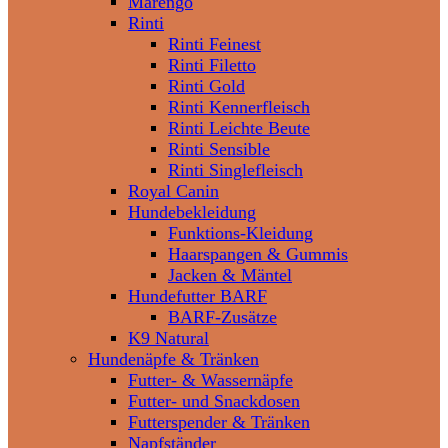
Marengo
Rinti
Rinti Feinest
Rinti Filetto
Rinti Gold
Rinti Kennerfleisch
Rinti Leichte Beute
Rinti Sensible
Rinti Singlefleisch
Royal Canin
Hundebekleidung
Funktions-Kleidung
Haarspangen & Gummis
Jacken & Mäntel
Hundefutter BARF
BARF-Zusätze
K9 Natural
Hundenäpfe & Tränken
Futter- & Wassernäpfe
Futter- und Snackdosen
Futterspender & Tränken
Napfständer