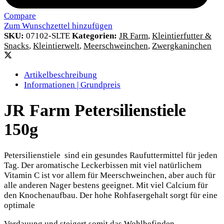
Compare
Zum Wunschzettel hinzufügen
SKU:
07102-SLTE
Kategorien:
JR Farm
,
Kleintierfutter &
Snacks
,
Kleintierwelt
,
Meerschweinchen
,
Zwergkaninchen
Artikelbeschreibung
Informationen | Grundpreis
JR Farm Petersilienstiele
150g
Petersilienstiele sind ein gesundes Raufuttermittel für jeden
Tag. Der aromatische Leckerbissen mit viel natürlichem
Vitamin C ist vor allem für Meerschweinchen, aber auch für
alle anderen Nager bestens geeignet. Mit viel Calcium für
den Knochenaufbau. Der hohe Rohfasergehalt sorgt für eine
optimale
Verdauung und steigert somit das Wohlbefinden.