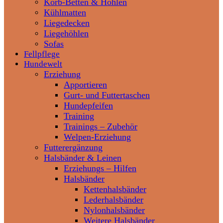
Korb-Betten & Höhlen
Kühlmatten
Liegedecken
Liegehöhlen
Sofas
Fellpflege
Hundewelt
Erziehung
Apportieren
Gurt- und Futtertaschen
Hundepfeifen
Training
Trainings – Zubehör
Welpen-Erziehung
Futterergänzung
Halsbänder & Leinen
Erziehungs – Hilfen
Halsbänder
Kettenhalsbänder
Lederhalsbänder
Nylonhalsbänder
Weitere Halsbänder