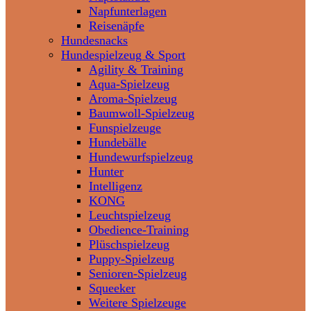
Napfunterlagen
Reisenäpfe
Hundesnacks
Hundespielzeug & Sport
Agility & Training
Aqua-Spielzeug
Aroma-Spielzeug
Baumwoll-Spielzeug
Funspielzeuge
Hundebälle
Hundewurfspielzeug
Hunter
Intelligenz
KONG
Leuchtspielzeug
Obedience-Training
Plüschspielzeug
Puppy-Spielzeug
Senioren-Spielzeug
Squeeker
Weitere Spielzeuge