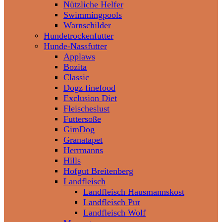
Nützliche Helfer
Swimmingpools
Warnschilder
Hundetrockenfutter
Hunde-Nassfutter
Applaws
Bozita
Classic
Dogz finefood
Exclusion Diet
Fleischeslust
Futtersoße
GimDog
Granatapet
Herrmanns
Hills
Hofgut Breitenberg
Landfleisch
Landfleisch Hausmannskost
Landfleisch Pur
Landfleisch Wolf