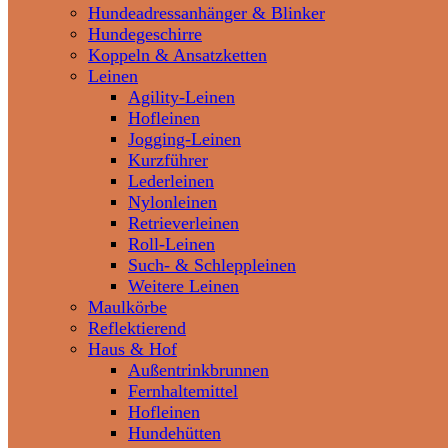
Hundeadressanhänger & Blinker
Hundegeschirre
Koppeln & Ansatzketten
Leinen
Agility-Leinen
Hofleinen
Jogging-Leinen
Kurzführer
Lederleinen
Nylonleinen
Retrieverleinen
Roll-Leinen
Such- & Schleppleinen
Weitere Leinen
Maulkörbe
Reflektierend
Haus & Hof
Außentrinkbrunnen
Fernhaltemittel
Hofleinen
Hundehütten