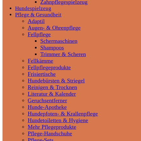
Zahnpflegespielzeug
Hundespielzeug
Pflege & Gesundheit
Adaptil
Augen- & Ohrenpflege
Fellpflege
Schermaschinen
Shampoos
Trimmer & Scheren
Fellkämme
Fellpflegeprodukte
Frisiertische
Hundebürsten & Striegel
Reinigen & Trocknen
Literatur & Kalender
Geruchsentferner
Hunde-Apotheke
Hundepfoten- & Krallenpflege
Hundetoiletten & Hygiene
Mehr Pflegeprodukte
Pflege-Handschuhe
Pflege-Sets