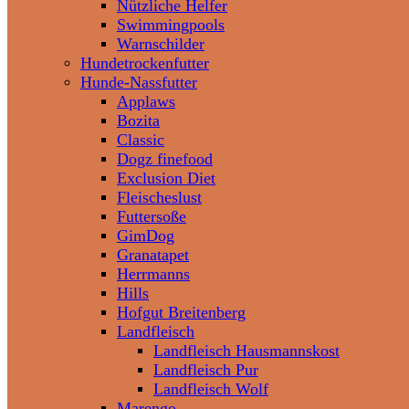
Nützliche Helfer
Swimmingpools
Warnschilder
Hundetrockenfutter
Hunde-Nassfutter
Applaws
Bozita
Classic
Dogz finefood
Exclusion Diet
Fleischeslust
Futtersoße
GimDog
Granatapet
Herrmanns
Hills
Hofgut Breitenberg
Landfleisch
Landfleisch Hausmannskost
Landfleisch Pur
Landfleisch Wolf
Marengo