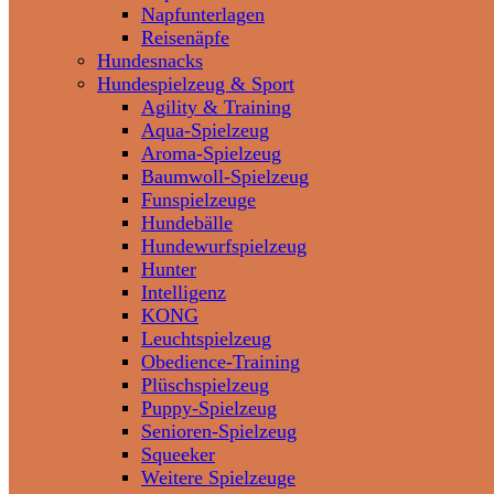
Napfunterlagen
Reisenäpfe
Hundesnacks
Hundespielzeug & Sport
Agility & Training
Aqua-Spielzeug
Aroma-Spielzeug
Baumwoll-Spielzeug
Funspielzeuge
Hundebälle
Hundewurfspielzeug
Hunter
Intelligenz
KONG
Leuchtspielzeug
Obedience-Training
Plüschspielzeug
Puppy-Spielzeug
Senioren-Spielzeug
Squeeker
Weitere Spielzeuge