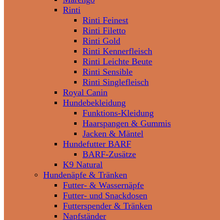
Rinti
Rinti Feinest
Rinti Filetto
Rinti Gold
Rinti Kennerfleisch
Rinti Leichte Beute
Rinti Sensible
Rinti Singlefleisch
Royal Canin
Hundebekleidung
Funktions-Kleidung
Haarspangen & Gummis
Jacken & Mäntel
Hundefutter BARF
BARF-Zusätze
K9 Natural
Hundenäpfe & Tränken
Futter- & Wassernäpfe
Futter- und Snackdosen
Futterspender & Tränken
Napfständer