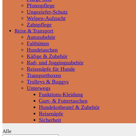
Pfotenpflege
Ungeziefer-Schutz
Welpen-Aufzucht
Zahnpflege
Reise & Transport
Autozubehör
Falthütten
Hundetaschen
Käfige & Zubehör
Rad- und Joggingzubehör
Reisenäpfe für Hunde
Transportboxen
Trolleys & Buggys
Unterwegs
Funktions-Kleidung
Gurt- & Futtertaschen
Hundekotbeutel & Zubehör
Reisenäpfe
Sicherheit
Alle