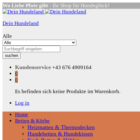
Wo Liebe Pfote gibt
- Ihr Shop für Hundeglück!
Dein Hundeland
Alle
suchen
Kundenservice
+43 676 4909164
0
0
Es befinden sich keine Produkte im Warenkorb.
Log in
Home
Betten & Körbe
Heizmatten & Thermodecken
Hundebetten & Hundekissen