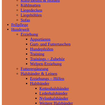
Korb-Betten & Höhlen
Kühlmatten
Liegedecken
Liegehöhlen
Sofas
Fellpflege
Hundewelt
Erziehung
Apportieren
Gurt- und Futtertaschen
Hundepfeifen
Training
Trainings – Zubehör
Welpen-Erziehung
Futterergänzung
Halsbänder & Leinen
Erziehungs – Hilfen
Halsbänder
Kettenhalsbänder
Lederhalsbänder
Nylonhalsbänder
Weitere Halsbänder