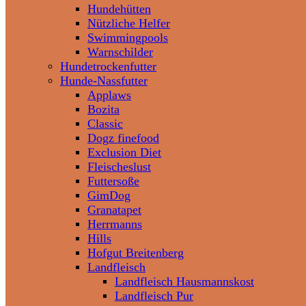
Hundehütten
Nützliche Helfer
Swimmingpools
Warnschilder
Hundetrockenfutter
Hunde-Nassfutter
Applaws
Bozita
Classic
Dogz finefood
Exclusion Diet
Fleischeslust
Futtersoße
GimDog
Granatapet
Herrmanns
Hills
Hofgut Breitenberg
Landfleisch
Landfleisch Hausmannskost
Landfleisch Pur