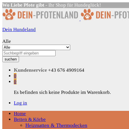
Wo Liebe Pfote gibt
- Ihr Shop für Hundeglück!
Dein Hundeland
Alle
suchen
Kundenservice
+43 676 4909164
0
0
Es befinden sich keine Produkte im Warenkorb.
Log in
Home
Betten & Körbe
Heizmatten & Thermodecken