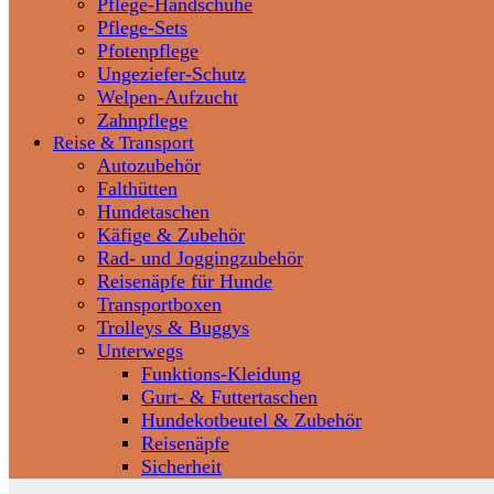
Pflege-Handschuhe
Pflege-Sets
Pfotenpflege
Ungeziefer-Schutz
Welpen-Aufzucht
Zahnpflege
Reise & Transport
Autozubehör
Falthütten
Hundetaschen
Käfige & Zubehör
Rad- und Joggingzubehör
Reisenäpfe für Hunde
Transportboxen
Trolleys & Buggys
Unterwegs
Funktions-Kleidung
Gurt- & Futtertaschen
Hundekotbeutel & Zubehör
Reisenäpfe
Sicherheit