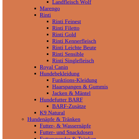
Landfleisch Wolf
Marengo
Rinti
Rinti Feinest
Rinti Filetto
Rinti Gold
Rinti Kennerfleisch
Rinti Leichte Beute
Rinti Sensible
Rinti Singlefleisch
Royal Canin
Hundebekleidung
Funktions-Kleidung
Haarspangen & Gummis
Jacken & Mäntel
Hundefutter BARF
BARF-Zusätze
K9 Natural
Hundenäpfe & Tränken
Futter- & Wassernäpfe
Futter- und Snackdosen
Futterspender & Tränken