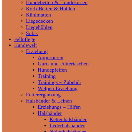
Hundebetten & Hundekissen
Korb-Betten & Höhlen
Kühlmatten
Liegedecken
Liegehöhlen
Sofas
Fellpflege
Hundewelt
Erziehung
Apportieren
Gurt- und Futtertaschen
Hundepfeifen
Training
Trainings – Zubehör
Welpen-Erziehung
Futterergänzung
Halsbänder & Leinen
Erziehungs – Hilfen
Halsbänder
Kettenhalsbänder
Lederhalsbänder
Nylonhalsbänder