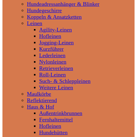
Hundeadressanhänger & Blinker
Hundegeschirre
Koppeln & Ansatzketten
Leinen
Agility-Leinen
Hofleinen
Jogging-Leinen
Kurzführer
Lederleinen
Nylonleinen
Retrieverleinen
Roll-Leinen
Such- & Schleppleinen
Weitere Leinen
Maulkörbe
Reflektierend
Haus & Hof
Außentrinkbrunnen
Fernhaltemittel
Hofleinen
Hundehütten