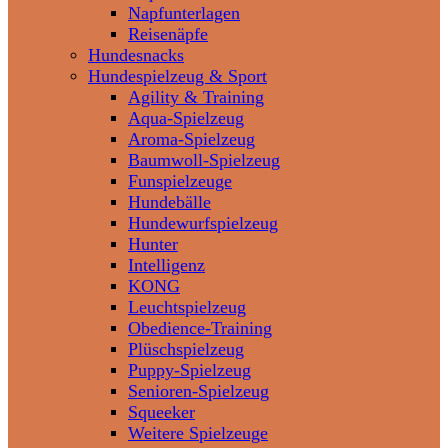
Napfunterlagen
Reisenäpfe
Hundesnacks
Hundespielzeug & Sport
Agility & Training
Aqua-Spielzeug
Aroma-Spielzeug
Baumwoll-Spielzeug
Funspielzeuge
Hundebälle
Hundewurfspielzeug
Hunter
Intelligenz
KONG
Leuchtspielzeug
Obedience-Training
Plüschspielzeug
Puppy-Spielzeug
Senioren-Spielzeug
Squeeker
Weitere Spielzeuge