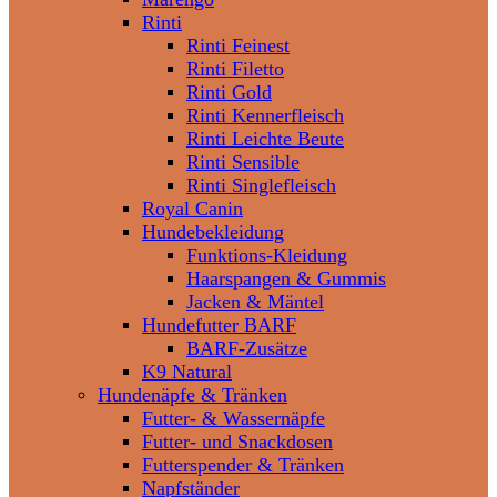
Rinti
Rinti Feinest
Rinti Filetto
Rinti Gold
Rinti Kennerfleisch
Rinti Leichte Beute
Rinti Sensible
Rinti Singlefleisch
Royal Canin
Hundebekleidung
Funktions-Kleidung
Haarspangen & Gummis
Jacken & Mäntel
Hundefutter BARF
BARF-Zusätze
K9 Natural
Hundenäpfe & Tränken
Futter- & Wassernäpfe
Futter- und Snackdosen
Futterspender & Tränken
Napfständer