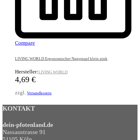
Compare
LIVING WORLD Ergonomischer Nagernapf klein pink
Hersteller:
LIVING WORLD
4,69
€
zzgl.
Versandkosten
KONTAKT
dein-pfotenland.de
Nassaustrasse 91
51105 Köln