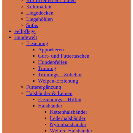
Korb-Betten & Höhlen
Kühlmatten
Liegedecken
Liegehöhlen
Sofas
Fellpflege
Hundewelt
Erziehung
Apportieren
Gurt- und Futtertaschen
Hundepfeifen
Training
Trainings – Zubehör
Welpen-Erziehung
Futterergänzung
Halsbänder & Leinen
Erziehungs – Hilfen
Halsbänder
Kettenhalsbänder
Lederhalsbänder
Nylonhalsbänder
Weitere Halsbänder