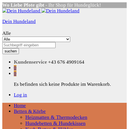
Wo Liebe Pfote gibt
- Ihr Shop für Hundeglück!
Dein Hundeland
Alle
suchen
Kundenservice
+43 676 4909164
0
0
Es befinden sich keine Produkte im Warenkorb.
Log in
Home
Betten & Körbe
Heizmatten & Thermodecken
Hundebetten & Hundekissen