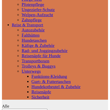
Pfotenpflege
Ungeziefer-Schutz
Welpen-Aufzucht
Zahnpflege
Reise & Transport
Autozubehör
Falthütten
Hundetaschen
Käfige & Zubehör
Rad- und Joggingzubehör
Reisenäpfe für Hunde
Transportboxen
Trolleys & Buggys
Unterwegs
Funktions-Kleidung
Gurt- & Futtertaschen
Hundekotbeutel & Zubehör
Reisenäpfe
Sicherheit
Alle