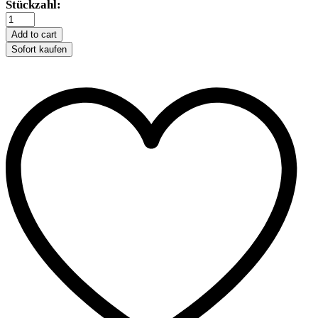
Trixie
Stückzahl:
Kleintierhaus
aus
Add to cart
Kunststoff
Sofort kaufen
quantity