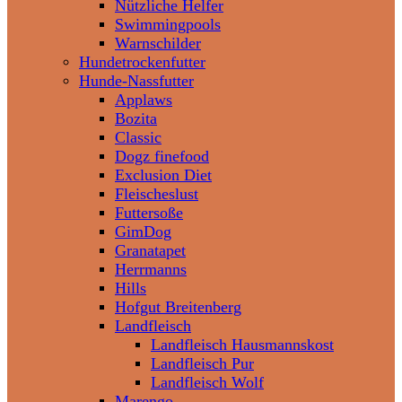
Nützliche Helfer
Swimmingpools
Warnschilder
Hundetrockenfutter
Hunde-Nassfutter
Applaws
Bozita
Classic
Dogz finefood
Exclusion Diet
Fleischeslust
Futtersoße
GimDog
Granatapet
Herrmanns
Hills
Hofgut Breitenberg
Landfleisch
Landfleisch Hausmannskost
Landfleisch Pur
Landfleisch Wolf
Marengo