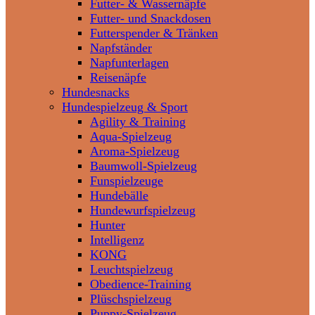
Futter- & Wassernäpfe
Futter- und Snackdosen
Futterspender & Tränken
Napfständer
Napfunterlagen
Reisenäpfe
Hundesnacks
Hundespielzeug & Sport
Agility & Training
Aqua-Spielzeug
Aroma-Spielzeug
Baumwoll-Spielzeug
Funspielzeuge
Hundebälle
Hundewurfspielzeug
Hunter
Intelligenz
KONG
Leuchtspielzeug
Obedience-Training
Plüschspielzeug
Puppy-Spielzeug