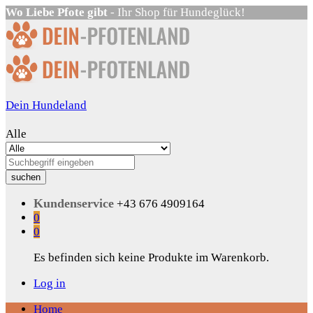
Wo Liebe Pfote gibt
- Ihr Shop für Hundeglück!
Dein Hundeland
Alle
suchen
Kundenservice
+43 676 4909164
0
0
Es befinden sich keine Produkte im Warenkorb.
Log in
Home