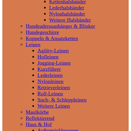
Kettenhalsbänder
Lederhalsbänder
Nylonhalsbänder
Weitere Halsbänder
Hundeadressanhänger & Blinker
Hundegeschirre
Koppeln & Ansatzketten
Leinen
Agility-Leinen
Hofleinen
Jogging-Leinen
Kurzführer
Lederleinen
Nylonleinen
Retrieverleinen
Roll-Leinen
Such- & Schleppleinen
Weitere Leinen
Maulkörbe
Reflektierend
Haus & Hof
Außentrinkbrunnen