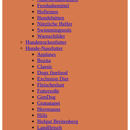
Fernhaltemittel
Hofleinen
Hundehütten
Nützliche Helfer
Swimmingpools
Warnschilder
Hundetrockenfutter
Hunde-Nassfutter
Applaws
Bozita
Classic
Dogz finefood
Exclusion Diet
Fleischeslust
Futtersoße
GimDog
Granatapet
Herrmanns
Hills
Hofgut Breitenberg
Landfleisch