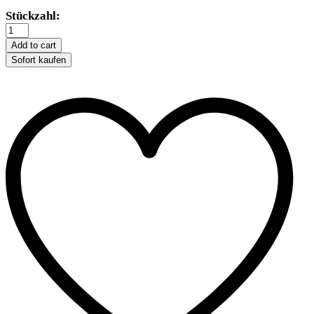
Trixie
Stückzahl:
Holz-
Spielrolle
Add to cart
für
Sofort kaufen
Kleintiere
quantity