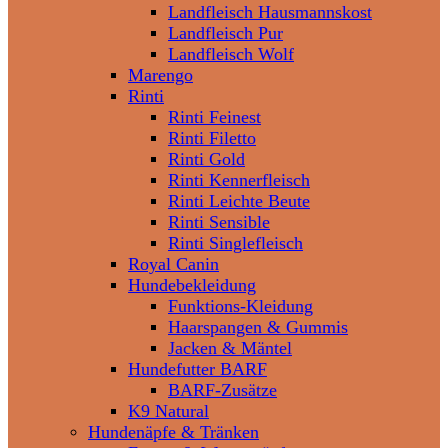
Landfleisch Hausmannskost
Landfleisch Pur
Landfleisch Wolf
Marengo
Rinti
Rinti Feinest
Rinti Filetto
Rinti Gold
Rinti Kennerfleisch
Rinti Leichte Beute
Rinti Sensible
Rinti Singlefleisch
Royal Canin
Hundebekleidung
Funktions-Kleidung
Haarspangen & Gummis
Jacken & Mäntel
Hundefutter BARF
BARF-Zusätze
K9 Natural
Hundenäpfe & Tränken