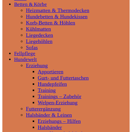
Betten & Körbe
Heizmatten & Thermodecken
Hundebetten & Hundekissen
Korb-Betten & Höhlen
Kühlmatten
Liegedecken
Liegehöhlen
Sofas
Fellpflege
Hundewelt
Erziehung
Apportieren
Gurt- und Futtertaschen
Hundepfeifen
Training
Trainings – Zubehör
Welpen-Erziehung
Futterergänzung
Halsbänder & Leinen
Erziehungs – Hilfen
Halsbänder