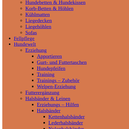
Hundebetten & Hundekissen
Korb-Betten & Höhlen
Kühlmatten
Liegedecken
Liegehöhlen
Sofas
Fellpflege
Hundewelt
Erziehung
Apportieren
Gurt- und Futtertaschen
Hundepfeifen
Training
Trainings – Zubehör
Welpen-Erziehung
Futterergänzung
Halsbänder & Leinen
Erziehungs – Hilfen
Halsbänder
Kettenhalsbänder
Lederhalsbänder
Nylonhalsbänder