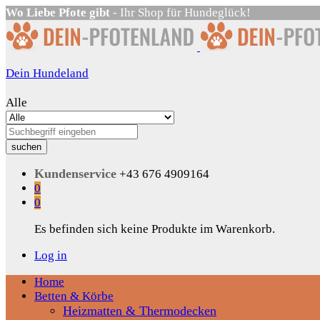
Wo Liebe Pfote gibt
- Ihr Shop für Hundeglück!
Dein Hundeland
Alle
suchen
Kundenservice
+43 676 4909164
0
0
Es befinden sich keine Produkte im Warenkorb.
Log in
Home
Betten & Körbe
Heizmatten & Thermodecken