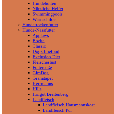
Hundehütten
Nützliche Helfer
Swimmingpools
Warnschilder
Hundetrockenfutter
Hunde-Nassfutter
Applaws
Bozita
Classic
Dogz finefood
Exclusion Diet
Fleischeslust
Futtersoße
GimDog
Granatapet
Herrmanns
Hills
Hofgut Breitenberg
Landfleisch
Landfleisch Hausmannskost
Landfleisch Pur