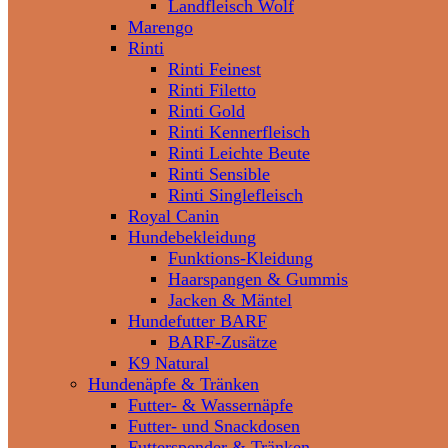
Landfleisch Wolf
Marengo
Rinti
Rinti Feinest
Rinti Filetto
Rinti Gold
Rinti Kennerfleisch
Rinti Leichte Beute
Rinti Sensible
Rinti Singlefleisch
Royal Canin
Hundebekleidung
Funktions-Kleidung
Haarspangen & Gummis
Jacken & Mäntel
Hundefutter BARF
BARF-Zusätze
K9 Natural
Hundenäpfe & Tränken
Futter- & Wassernäpfe
Futter- und Snackdosen
Futterspender & Tränken