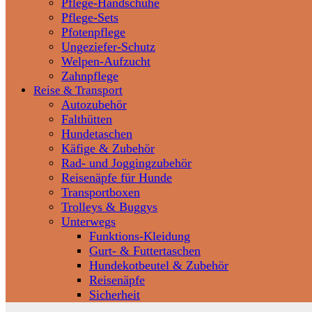
Pflege-Handschuhe
Pflege-Sets
Pfotenpflege
Ungeziefer-Schutz
Welpen-Aufzucht
Zahnpflege
Reise & Transport
Autozubehör
Falthütten
Hundetaschen
Käfige & Zubehör
Rad- und Joggingzubehör
Reisenäpfe für Hunde
Transportboxen
Trolleys & Buggys
Unterwegs
Funktions-Kleidung
Gurt- & Futtertaschen
Hundekotbeutel & Zubehör
Reisenäpfe
Sicherheit