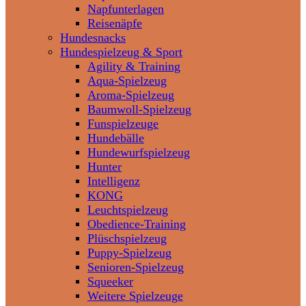
Napfunterlagen
Reisenäpfe
Hundesnacks
Hundespielzeug & Sport
Agility & Training
Aqua-Spielzeug
Aroma-Spielzeug
Baumwoll-Spielzeug
Funspielzeuge
Hundebälle
Hundewurfspielzeug
Hunter
Intelligenz
KONG
Leuchtspielzeug
Obedience-Training
Plüschspielzeug
Puppy-Spielzeug
Senioren-Spielzeug
Squeeker
Weitere Spielzeuge