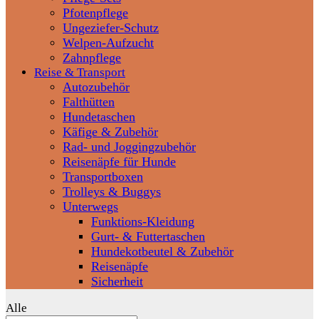
Pfotenpflege
Ungeziefer-Schutz
Welpen-Aufzucht
Zahnpflege
Reise & Transport
Autozubehör
Falthütten
Hundetaschen
Käfige & Zubehör
Rad- und Joggingzubehör
Reisenäpfe für Hunde
Transportboxen
Trolleys & Buggys
Unterwegs
Funktions-Kleidung
Gurt- & Futtertaschen
Hundekotbeutel & Zubehör
Reisenäpfe
Sicherheit
Alle