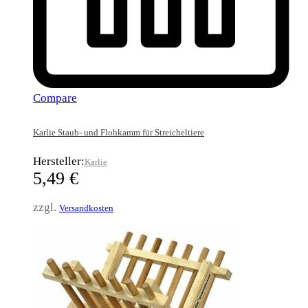
Compare
Karlie Staub- und Flohkamm für Streicheltiere
Hersteller:
Karlie
5,49
€
zzgl.
Versandkosten