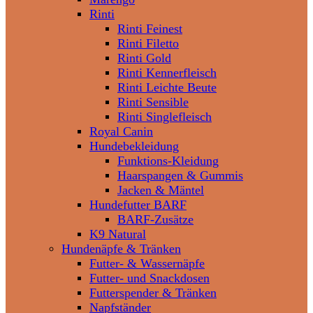
Rinti
Rinti Feinest
Rinti Filetto
Rinti Gold
Rinti Kennerfleisch
Rinti Leichte Beute
Rinti Sensible
Rinti Singlefleisch
Royal Canin
Hundebekleidung
Funktions-Kleidung
Haarspangen & Gummis
Jacken & Mäntel
Hundefutter BARF
BARF-Zusätze
K9 Natural
Hundenäpfe & Tränken
Futter- & Wassernäpfe
Futter- und Snackdosen
Futterspender & Tränken
Napfständer