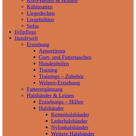
Korb-Betten & Höhlen
Kühlmatten
Liegedecken
Liegehöhlen
Sofas
Fellpflege
Hundewelt
Erziehung
Apportieren
Gurt- und Futtertaschen
Hundepfeifen
Training
Trainings – Zubehör
Welpen-Erziehung
Futterergänzung
Halsbänder & Leinen
Erziehungs – Hilfen
Halsbänder
Kettenhalsbänder
Lederhalsbänder
Nylonhalsbänder
Weitere Halsbänder