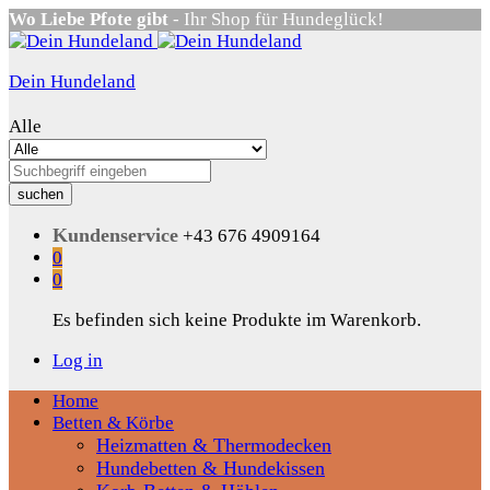
Wo Liebe Pfote gibt
- Ihr Shop für Hundeglück!
Dein Hundeland
Alle
suchen
Kundenservice
+43 676 4909164
0
0
Es befinden sich keine Produkte im Warenkorb.
Log in
Home
Betten & Körbe
Heizmatten & Thermodecken
Hundebetten & Hundekissen