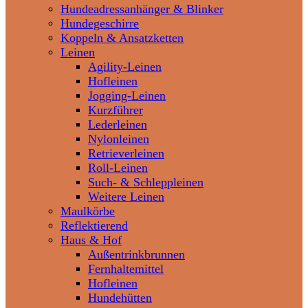
Hundeadressanhänger & Blinker
Hundegeschirre
Koppeln & Ansatzketten
Leinen
Agility-Leinen
Hofleinen
Jogging-Leinen
Kurzführer
Lederleinen
Nylonleinen
Retrieverleinen
Roll-Leinen
Such- & Schleppleinen
Weitere Leinen
Maulkörbe
Reflektierend
Haus & Hof
Außentrinkbrunnen
Fernhaltemittel
Hofleinen
Hundehütten