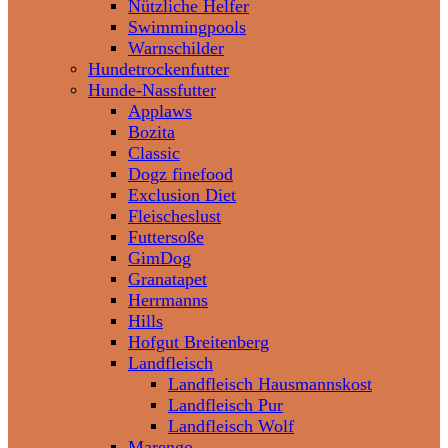
Nützliche Helfer
Swimmingpools
Warnschilder
Hundetrockenfutter
Hunde-Nassfutter
Applaws
Bozita
Classic
Dogz finefood
Exclusion Diet
Fleischeslust
Futtersoße
GimDog
Granatapet
Herrmanns
Hills
Hofgut Breitenberg
Landfleisch
Landfleisch Hausmannskost
Landfleisch Pur
Landfleisch Wolf
Marengo