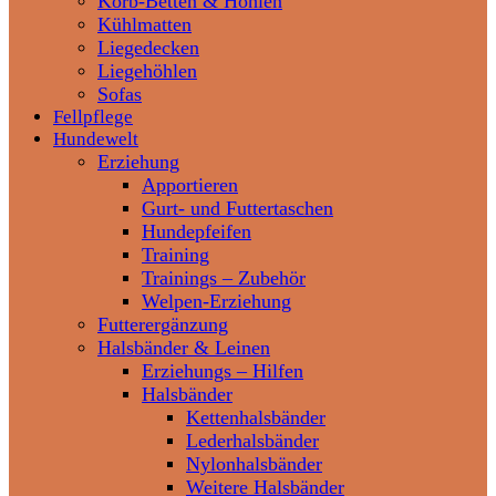
Korb-Betten & Höhlen
Kühlmatten
Liegedecken
Liegehöhlen
Sofas
Fellpflege
Hundewelt
Erziehung
Apportieren
Gurt- und Futtertaschen
Hundepfeifen
Training
Trainings – Zubehör
Welpen-Erziehung
Futterergänzung
Halsbänder & Leinen
Erziehungs – Hilfen
Halsbänder
Kettenhalsbänder
Lederhalsbänder
Nylonhalsbänder
Weitere Halsbänder