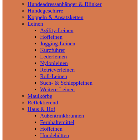
Hundeadressanhänger & Blinker
Hundegeschirre
Koppeln & Ansatzketten
Leinen
Agility-Leinen
Hofleinen
Jogging-Leinen
Kurzführer
Lederleinen
Nylonleinen
Retrieverleinen
Roll-Leinen
Such- & Schleppleinen
Weitere Leinen
Maulkörbe
Reflektierend
Haus & Hof
Außentrinkbrunnen
Fernhaltemittel
Hofleinen
Hundehütten