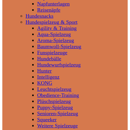
Napfunterlagen
Reisenäpfe
Hundesnacks
Hundespielzeug & Sport
Agility & Training
Aqua-Spielzeug
Aroma-Spielzeug
Baumwoll-Spielzeug
Funspielzeuge
Hundebälle
Hundewurfspielzeug
Hunter
Intelligenz
KONG
Leuchtspielzeug
Obedience-Training
Plüschspielzeug
Puppy-Spielzeug
Senioren-Spielzeug
Squeeker
Weitere Spielzeuge