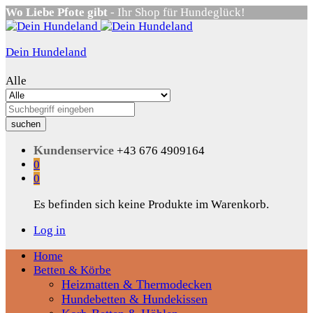
Wo Liebe Pfote gibt
- Ihr Shop für Hundeglück!
Dein Hundeland
Alle
suchen
Kundenservice
+43 676 4909164
0
0
Es befinden sich keine Produkte im Warenkorb.
Log in
Home
Betten & Körbe
Heizmatten & Thermodecken
Hundebetten & Hundekissen