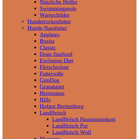
Nützliche Helfer
Swimmingpools
Warnschilder
Hundetrockenfutter
Hunde-Nassfutter
Applaws
Bozita
Classic
Dogz finefood
Exclusion Diet
Fleischeslust
Futtersoße
GimDog
Granatapet
Herrmanns
Hills
Hofgut Breitenberg
Landfleisch
Landfleisch Hausmannskost
Landfleisch Pur
Landfleisch Wolf
Marengo