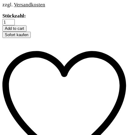
zzgl.
Versandkosten
Trixie
Stückzahl:
Kleintiertränke
mit
Add to cart
Käfighalter
Sofort kaufen
-
125
ml
quantity