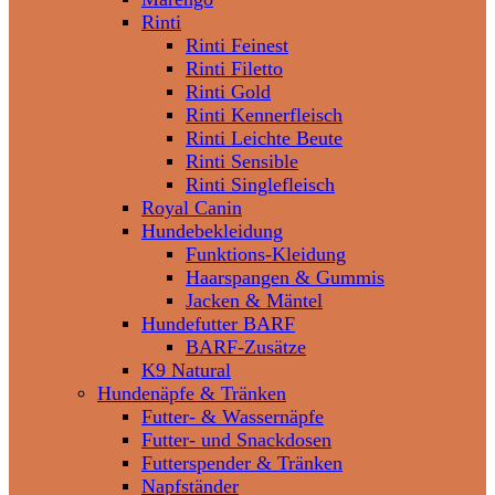
Rinti
Rinti Feinest
Rinti Filetto
Rinti Gold
Rinti Kennerfleisch
Rinti Leichte Beute
Rinti Sensible
Rinti Singlefleisch
Royal Canin
Hundebekleidung
Funktions-Kleidung
Haarspangen & Gummis
Jacken & Mäntel
Hundefutter BARF
BARF-Zusätze
K9 Natural
Hundenäpfe & Tränken
Futter- & Wassernäpfe
Futter- und Snackdosen
Futterspender & Tränken
Napfständer