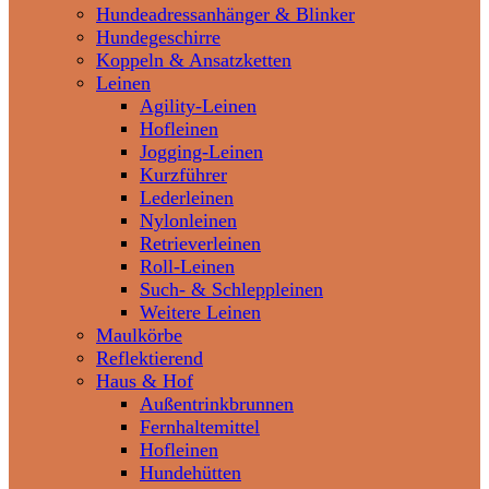
Hundeadressanhänger & Blinker
Hundegeschirre
Koppeln & Ansatzketten
Leinen
Agility-Leinen
Hofleinen
Jogging-Leinen
Kurzführer
Lederleinen
Nylonleinen
Retrieverleinen
Roll-Leinen
Such- & Schleppleinen
Weitere Leinen
Maulkörbe
Reflektierend
Haus & Hof
Außentrinkbrunnen
Fernhaltemittel
Hofleinen
Hundehütten