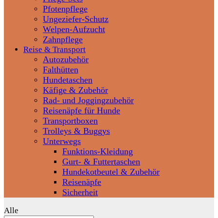
Pfotenpflege
Ungeziefer-Schutz
Welpen-Aufzucht
Zahnpflege
Reise & Transport
Autozubehör
Falthütten
Hundetaschen
Käfige & Zubehör
Rad- und Joggingzubehör
Reisenäpfe für Hunde
Transportboxen
Trolleys & Buggys
Unterwegs
Funktions-Kleidung
Gurt- & Futtertaschen
Hundekotbeutel & Zubehör
Reisenäpfe
Sicherheit
Alle