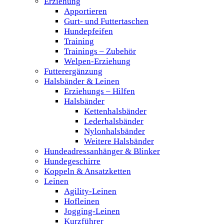
Erziehung
Apportieren
Gurt- und Futtertaschen
Hundepfeifen
Training
Trainings – Zubehör
Welpen-Erziehung
Futterergänzung
Halsbänder & Leinen
Erziehungs – Hilfen
Halsbänder
Kettenhalsbänder
Lederhalsbänder
Nylonhalsbänder
Weitere Halsbänder
Hundeadressanhänger & Blinker
Hundegeschirre
Koppeln & Ansatzketten
Leinen
Agility-Leinen
Hofleinen
Jogging-Leinen
Kurzführer