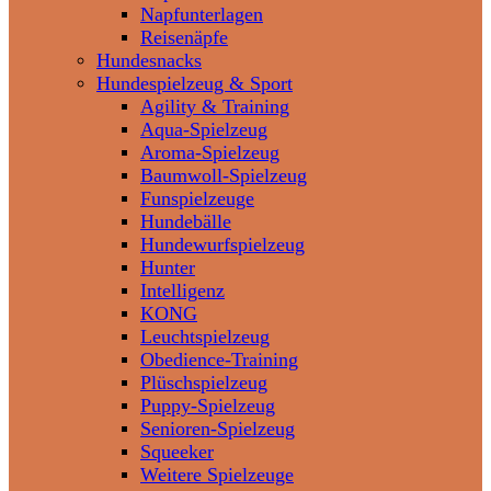
Napfunterlagen
Reisenäpfe
Hundesnacks
Hundespielzeug & Sport
Agility & Training
Aqua-Spielzeug
Aroma-Spielzeug
Baumwoll-Spielzeug
Funspielzeuge
Hundebälle
Hundewurfspielzeug
Hunter
Intelligenz
KONG
Leuchtspielzeug
Obedience-Training
Plüschspielzeug
Puppy-Spielzeug
Senioren-Spielzeug
Squeeker
Weitere Spielzeuge