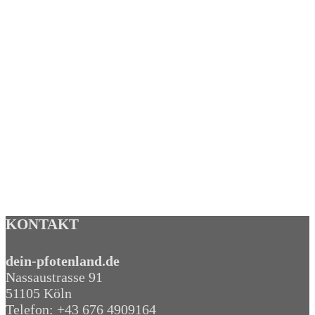
Karlie RODY
CAMP In- und
Outdoor-Zelt
– 38 cm
Hersteller:
Karlie
15,99
€
zzgl.
Versandkosten
KONTAKT
dein-pfotenland.de
Nassaustrasse 91
51105 Köln
Telefon: +43 676 4909164‬