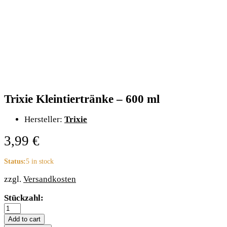
Trixie Kleintiertränke – 600 ml
Hersteller:
Trixie
3,99
€
Status:
5 in stock
zzgl.
Versandkosten
Trixie
Stückzahl:
Kleintiertränke
-
Add to cart