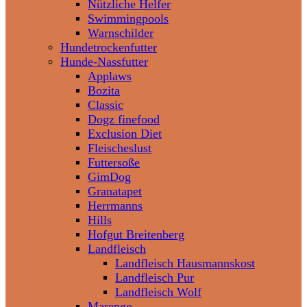
Nützliche Helfer
Swimmingpools
Warnschilder
Hundetrockenfutter
Hunde-Nassfutter
Applaws
Bozita
Classic
Dogz finefood
Exclusion Diet
Fleischeslust
Futtersoße
GimDog
Granatapet
Herrmanns
Hills
Hofgut Breitenberg
Landfleisch
Landfleisch Hausmannskost
Landfleisch Pur
Landfleisch Wolf
Marengo