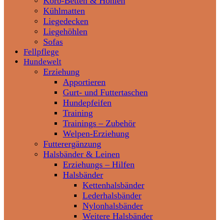
Korb-Betten & Höhlen
Kühlmatten
Liegedecken
Liegehöhlen
Sofas
Fellpflege
Hundewelt
Erziehung
Apportieren
Gurt- und Futtertaschen
Hundepfeifen
Training
Trainings – Zubehör
Welpen-Erziehung
Futterergänzung
Halsbänder & Leinen
Erziehungs – Hilfen
Halsbänder
Kettenhalsbänder
Lederhalsbänder
Nylonhalsbänder
Weitere Halsbänder