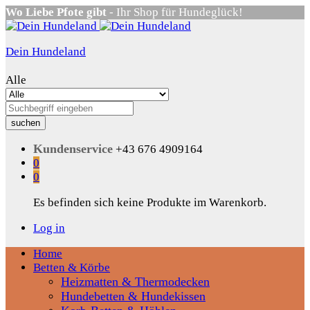
Wo Liebe Pfote gibt
- Ihr Shop für Hundeglück!
Dein Hundeland
Alle
suchen
Kundenservice
+43 676 4909164
0
0
Es befinden sich keine Produkte im Warenkorb.
Log in
Home
Betten & Körbe
Heizmatten & Thermodecken
Hundebetten & Hundekissen