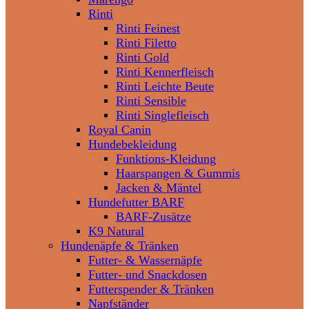
Rinti
Rinti Feinest
Rinti Filetto
Rinti Gold
Rinti Kennerfleisch
Rinti Leichte Beute
Rinti Sensible
Rinti Singlefleisch
Royal Canin
Hundebekleidung
Funktions-Kleidung
Haarspangen & Gummis
Jacken & Mäntel
Hundefutter BARF
BARF-Zusätze
K9 Natural
Hundenäpfe & Tränken
Futter- & Wassernäpfe
Futter- und Snackdosen
Futterspender & Tränken
Napfständer