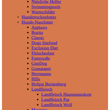
Nützliche Helfer
Swimmingpools
Warnschilder
Hundetrockenfutter
Hunde-Nassfutter
Applaws
Bozita
Classic
Dogz finefood
Exclusion Diet
Fleischeslust
Futtersoße
GimDog
Granatapet
Herrmanns
Hills
Hofgut Breitenberg
Landfleisch
Landfleisch Hausmannskost
Landfleisch Pur
Landfleisch Wolf
Marengo