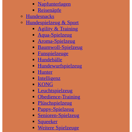
Napfunterlagen
Reisenäpfe
Hundesnacks
Hundespielzeug & Sport
Agility & Training
Aqua-Spielzeug
Aroma-Spielzeug
Baumwoll-Spielzeug
Funspielzeuge
Hundebälle
Hundewurfspielzeug
Hunter
Intelligenz
KONG
Leuchtspielzeug
Obedience-Training
Plüschspielzeug
Puppy-Spielzeug
Senioren-Spielzeug
Squeeker
Weitere Spielzeuge