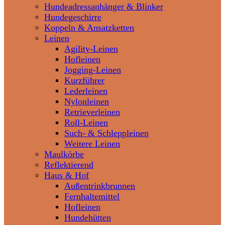
Hundeadressanhänger & Blinker
Hundegeschirre
Koppeln & Ansatzketten
Leinen
Agility-Leinen
Hofleinen
Jogging-Leinen
Kurzführer
Lederleinen
Nylonleinen
Retrieverleinen
Roll-Leinen
Such- & Schleppleinen
Weitere Leinen
Maulkörbe
Reflektierend
Haus & Hof
Außentrinkbrunnen
Fernhaltemittel
Hofleinen
Hundehütten