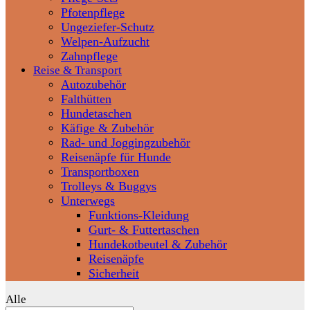
Pfotenpflege
Ungeziefer-Schutz
Welpen-Aufzucht
Zahnpflege
Reise & Transport
Autozubehör
Falthütten
Hundetaschen
Käfige & Zubehör
Rad- und Joggingzubehör
Reisenäpfe für Hunde
Transportboxen
Trolleys & Buggys
Unterwegs
Funktions-Kleidung
Gurt- & Futtertaschen
Hundekotbeutel & Zubehör
Reisenäpfe
Sicherheit
Alle