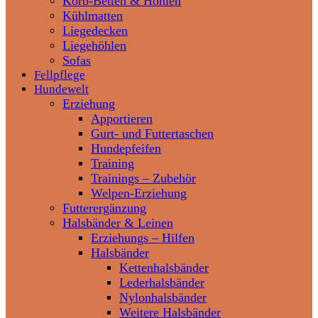
Korb-Betten & Höhlen
Kühlmatten
Liegedecken
Liegehöhlen
Sofas
Fellpflege
Hundewelt
Erziehung
Apportieren
Gurt- und Futtertaschen
Hundepfeifen
Training
Trainings – Zubehör
Welpen-Erziehung
Futterergänzung
Halsbänder & Leinen
Erziehungs – Hilfen
Halsbänder
Kettenhalsbänder
Lederhalsbänder
Nylonhalsbänder
Weitere Halsbänder