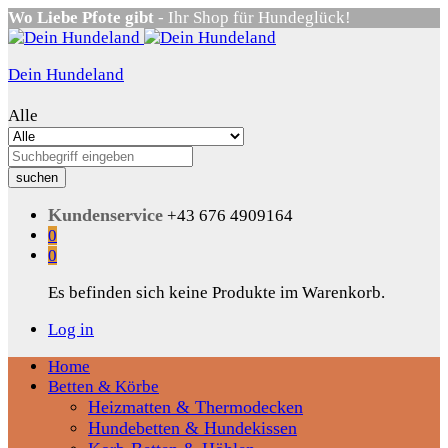
Wo Liebe Pfote gibt
- Ihr Shop für Hundeglück!
Dein Hundeland
Alle
suchen
Kundenservice
+43 676 4909164
0
0
Es befinden sich keine Produkte im Warenkorb.
Log in
Home
Betten & Körbe
Heizmatten & Thermodecken
Hundebetten & Hundekissen