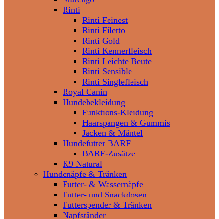
Rinti
Rinti Feinest
Rinti Filetto
Rinti Gold
Rinti Kennerfleisch
Rinti Leichte Beute
Rinti Sensible
Rinti Singlefleisch
Royal Canin
Hundebekleidung
Funktions-Kleidung
Haarspangen & Gummis
Jacken & Mäntel
Hundefutter BARF
BARF-Zusätze
K9 Natural
Hundenäpfe & Tränken
Futter- & Wassernäpfe
Futter- und Snackdosen
Futterspender & Tränken
Napfständer