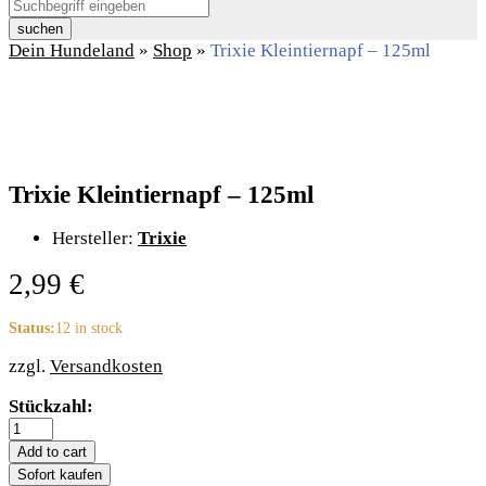
suchen
Dein Hundeland
»
Shop
»
Trixie Kleintiernapf – 125ml
Trixie Kleintiernapf – 125ml
Hersteller:
Trixie
2,99
€
Status:
12 in stock
zzgl.
Versandkosten
Trixie
Stückzahl:
Kleintiernapf
-
Add to cart
125ml
Sofort kaufen