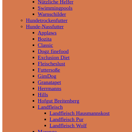
Nützliche Helfer
Swimmingpools
Warnschilder
Hundetrockenfutter
Hunde-Nassfutter
Applaws
Bozita
Classic
Dogz finefood
Exclusion Diet
Fleischeslust
Futtersoße
GimDog
Granatapet
Herrmanns
Hills
Hofgut Breitenberg
Landfleisch
Landfleisch Hausmannskost
Landfleisch Pur
Landfleisch Wolf
Marengo