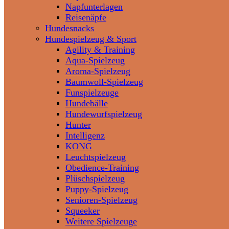
Napfunterlagen
Reisenäpfe
Hundesnacks
Hundespielzeug & Sport
Agility & Training
Aqua-Spielzeug
Aroma-Spielzeug
Baumwoll-Spielzeug
Funspielzeuge
Hundebälle
Hundewurfspielzeug
Hunter
Intelligenz
KONG
Leuchtspielzeug
Obedience-Training
Plüschspielzeug
Puppy-Spielzeug
Senioren-Spielzeug
Squeeker
Weitere Spielzeuge