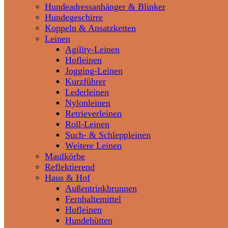
Hundeadressanhänger & Blinker
Hundegeschirre
Koppeln & Ansatzketten
Leinen
Agility-Leinen
Hofleinen
Jogging-Leinen
Kurzführer
Lederleinen
Nylonleinen
Retrieverleinen
Roll-Leinen
Such- & Schleppleinen
Weitere Leinen
Maulkörbe
Reflektierend
Haus & Hof
Außentrinkbrunnen
Fernhaltemittel
Hofleinen
Hundehütten