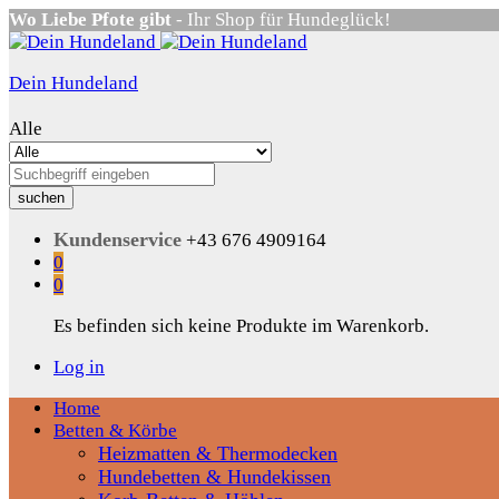
Wo Liebe Pfote gibt
- Ihr Shop für Hundeglück!
Dein Hundeland
Alle
suchen
Kundenservice
+43 676 4909164
0
0
Es befinden sich keine Produkte im Warenkorb.
Log in
Home
Betten & Körbe
Heizmatten & Thermodecken
Hundebetten & Hundekissen