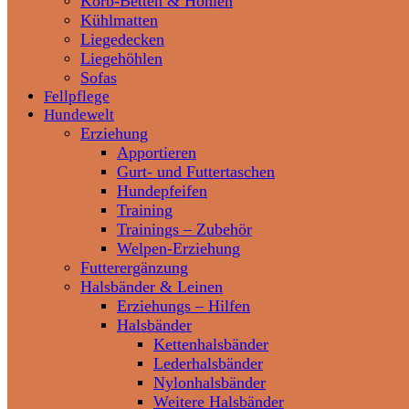
Korb-Betten & Höhlen
Kühlmatten
Liegedecken
Liegehöhlen
Sofas
Fellpflege
Hundewelt
Erziehung
Apportieren
Gurt- und Futtertaschen
Hundepfeifen
Training
Trainings – Zubehör
Welpen-Erziehung
Futterergänzung
Halsbänder & Leinen
Erziehungs – Hilfen
Halsbänder
Kettenhalsbänder
Lederhalsbänder
Nylonhalsbänder
Weitere Halsbänder