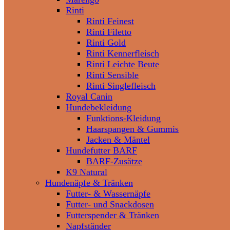
Rinti
Rinti Feinest
Rinti Filetto
Rinti Gold
Rinti Kennerfleisch
Rinti Leichte Beute
Rinti Sensible
Rinti Singlefleisch
Royal Canin
Hundebekleidung
Funktions-Kleidung
Haarspangen & Gummis
Jacken & Mäntel
Hundefutter BARF
BARF-Zusätze
K9 Natural
Hundenäpfe & Tränken
Futter- & Wassernäpfe
Futter- und Snackdosen
Futterspender & Tränken
Napfständer