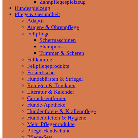
Zahnpflegespielzeug
Hundespielzeug
Pflege & Gesundheit
Adaptil
Augen- & Ohrenpflege
Fellpflege
Schermaschinen
Shampoos
Trimmer & Scheren
Fellkämme
Fellpflegeprodukte
Frisiertische
Hundebürsten & Striegel
Reinigen & Trocknen
Literatur & Kalender
Geruchsentferner
Hunde-Apotheke
Hundepfoten- & Krallenpflege
Hundetoiletten & Hygiene
Mehr Pflegeprodukte
Pflege-Handschuhe
Pflege-Sets