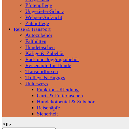
Pfotenpflege
Ungeziefer-Schutz
Welpen-Aufzucht
Zahnpflege
Reise & Transport
Autozubehör
Falthütten
Hundetaschen
Käfige & Zubehör
Rad- und Joggingzubehör
Reisenäpfe für Hunde
Transportboxen
Trolleys & Buggys
Unterwegs
Funktions-Kleidung
Gurt- & Futtertaschen
Hundekotbeutel & Zubehör
Reisenäpfe
Sicherheit
Alle