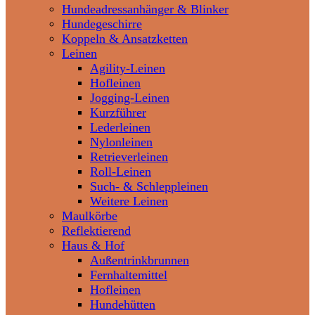
Hundeadressanhänger & Blinker
Hundegeschirre
Koppeln & Ansatzketten
Leinen
Agility-Leinen
Hofleinen
Jogging-Leinen
Kurzführer
Lederleinen
Nylonleinen
Retrieverleinen
Roll-Leinen
Such- & Schleppleinen
Weitere Leinen
Maulkörbe
Reflektierend
Haus & Hof
Außentrinkbrunnen
Fernhaltemittel
Hofleinen
Hundehütten