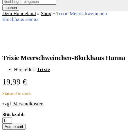
suchen
Dein Hundeland
»
Shop
»
Trixie Meerschweinchen-
Blockhaus Hanna
Trixie Meerschweinchen-Blockhaus Hanna
Hersteller:
Trixie
19,99
€
Status:
4 in stock
zzgl.
Versandkosten
Trixie
Stückzahl:
Meerschweinchen-
Blockhaus
Add to cart