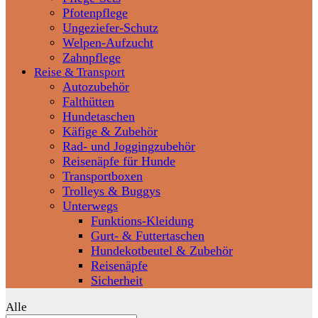
Pfotenpflege
Ungeziefer-Schutz
Welpen-Aufzucht
Zahnpflege
Reise & Transport
Autozubehör
Falthütten
Hundetaschen
Käfige & Zubehör
Rad- und Joggingzubehör
Reisenäpfe für Hunde
Transportboxen
Trolleys & Buggys
Unterwegs
Funktions-Kleidung
Gurt- & Futtertaschen
Hundekotbeutel & Zubehör
Reisenäpfe
Sicherheit
Alle