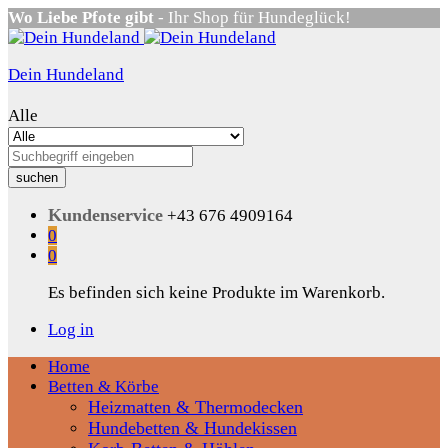
Wo Liebe Pfote gibt
- Ihr Shop für Hundeglück!
Dein Hundeland
Alle
suchen
Kundenservice
+43 676 4909164
0
0
Es befinden sich keine Produkte im Warenkorb.
Log in
Home
Betten & Körbe
Heizmatten & Thermodecken
Hundebetten & Hundekissen