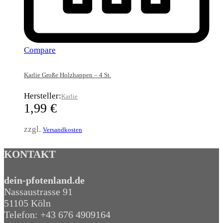
Compare
Karlie Große Holzhappen – 4 St.
Hersteller:
Karlie
1,99
€
zzgl.
Versandkosten
KONTAKT
dein-pfotenland.de
Nassaustrasse 91
51105 Köln
Telefon: +43 676 4909164‬