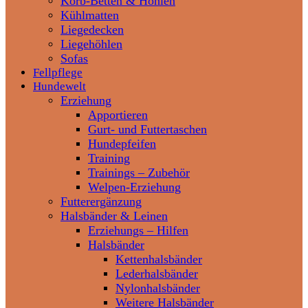
Korb-Betten & Höhlen
Kühlmatten
Liegedecken
Liegehöhlen
Sofas
Fellpflege
Hundewelt
Erziehung
Apportieren
Gurt- und Futtertaschen
Hundepfeifen
Training
Trainings – Zubehör
Welpen-Erziehung
Futterergänzung
Halsbänder & Leinen
Erziehungs – Hilfen
Halsbänder
Kettenhalsbänder
Lederhalsbänder
Nylonhalsbänder
Weitere Halsbänder