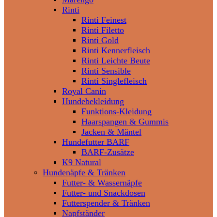
Rinti
Rinti Feinest
Rinti Filetto
Rinti Gold
Rinti Kennerfleisch
Rinti Leichte Beute
Rinti Sensible
Rinti Singlefleisch
Royal Canin
Hundebekleidung
Funktions-Kleidung
Haarspangen & Gummis
Jacken & Mäntel
Hundefutter BARF
BARF-Zusätze
K9 Natural
Hundenäpfe & Tränken
Futter- & Wassernäpfe
Futter- und Snackdosen
Futterspender & Tränken
Napfständer