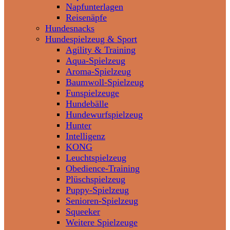
Napfunterlagen
Reisenäpfe
Hundesnacks
Hundespielzeug & Sport
Agility & Training
Aqua-Spielzeug
Aroma-Spielzeug
Baumwoll-Spielzeug
Funspielzeuge
Hundebälle
Hundewurfspielzeug
Hunter
Intelligenz
KONG
Leuchtspielzeug
Obedience-Training
Plüschspielzeug
Puppy-Spielzeug
Senioren-Spielzeug
Squeeker
Weitere Spielzeuge