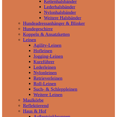
Kettenhalsbänder
Lederhalsbänder
Nylonhalsbänder
Weitere Halsbänder
Hundeadressanhänger & Blinker
Hundegeschirre
Koppeln & Ansatzketten
Leinen
Agility-Leinen
Hofleinen
Jogging-Leinen
Kurzführer
Lederleinen
Nylonleinen
Retrieverleinen
Roll-Leinen
Such- & Schleppleinen
Weitere Leinen
Maulkörbe
Reflektierend
Haus & Hof
Außentrinkbrunnen