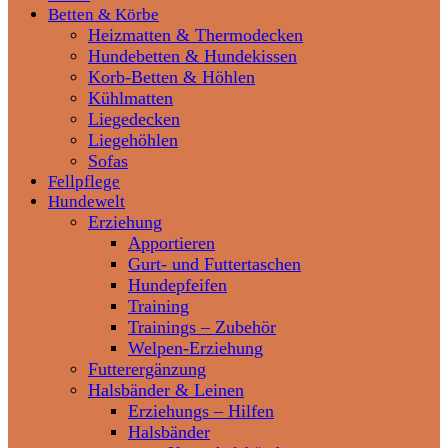
Betten & Körbe
Heizmatten & Thermodecken
Hundebetten & Hundekissen
Korb-Betten & Höhlen
Kühlmatten
Liegedecken
Liegehöhlen
Sofas
Fellpflege
Hundewelt
Erziehung
Apportieren
Gurt- und Futtertaschen
Hundepfeifen
Training
Trainings – Zubehör
Welpen-Erziehung
Futterergänzung
Halsbänder & Leinen
Erziehungs – Hilfen
Halsbänder