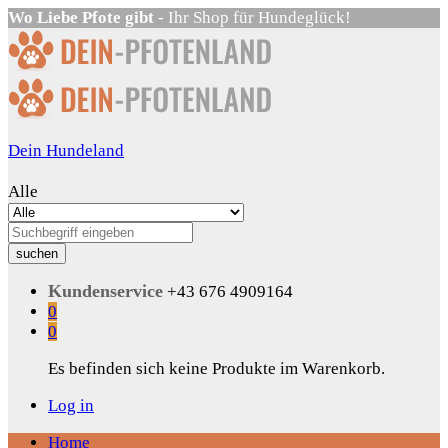
Wo Liebe Pfote gibt
- Ihr Shop für Hundeglück!
Dein Hundeland
Alle
suchen
Kundenservice
+43 676 4909164
0
0
Es befinden sich keine Produkte im Warenkorb.
Log in
Home