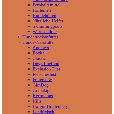
Fernhaltemittel
Hofleinen
Hundehütten
Nützliche Helfer
Swimmingpools
Warnschilder
Hundetrockenfutter
Hunde-Nassfutter
Applaws
Bozita
Classic
Dogz finefood
Exclusion Diet
Fleischeslust
Futtersoße
GimDog
Granatapet
Herrmanns
Hills
Hofgut Breitenberg
Landfleisch