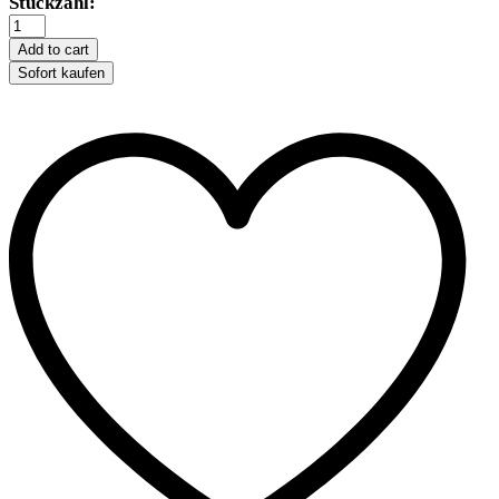
Trixie
Stückzahl:
Kleintierhaus
Thordis
Add to cart
quantity
Sofort kaufen