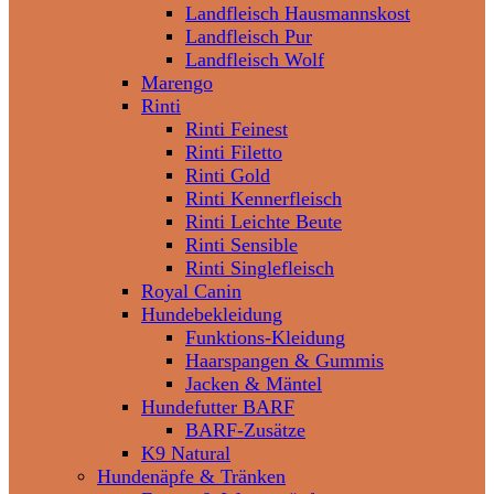
Landfleisch Hausmannskost
Landfleisch Pur
Landfleisch Wolf
Marengo
Rinti
Rinti Feinest
Rinti Filetto
Rinti Gold
Rinti Kennerfleisch
Rinti Leichte Beute
Rinti Sensible
Rinti Singlefleisch
Royal Canin
Hundebekleidung
Funktions-Kleidung
Haarspangen & Gummis
Jacken & Mäntel
Hundefutter BARF
BARF-Zusätze
K9 Natural
Hundenäpfe & Tränken