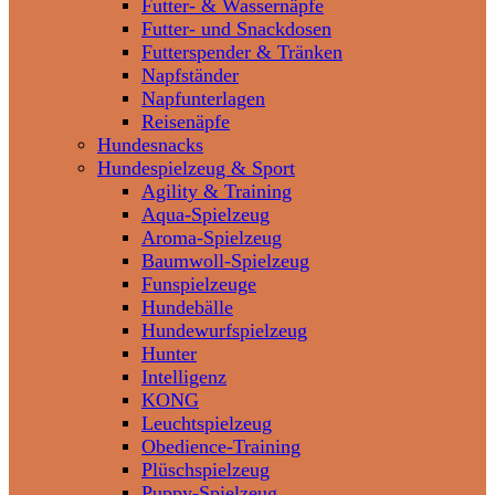
Futter- & Wassernäpfe
Futter- und Snackdosen
Futterspender & Tränken
Napfständer
Napfunterlagen
Reisenäpfe
Hundesnacks
Hundespielzeug & Sport
Agility & Training
Aqua-Spielzeug
Aroma-Spielzeug
Baumwoll-Spielzeug
Funspielzeuge
Hundebälle
Hundewurfspielzeug
Hunter
Intelligenz
KONG
Leuchtspielzeug
Obedience-Training
Plüschspielzeug
Puppy-Spielzeug