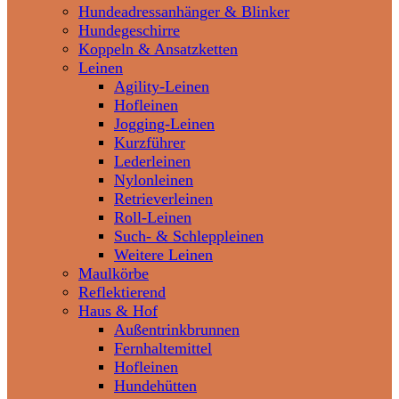
Hundeadressanhänger & Blinker
Hundegeschirre
Koppeln & Ansatzketten
Leinen
Agility-Leinen
Hofleinen
Jogging-Leinen
Kurzführer
Lederleinen
Nylonleinen
Retrieverleinen
Roll-Leinen
Such- & Schleppleinen
Weitere Leinen
Maulkörbe
Reflektierend
Haus & Hof
Außentrinkbrunnen
Fernhaltemittel
Hofleinen
Hundehütten