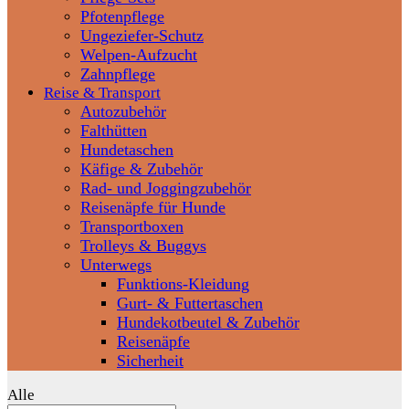
Pfotenpflege
Ungeziefer-Schutz
Welpen-Aufzucht
Zahnpflege
Reise & Transport
Autozubehör
Falthütten
Hundetaschen
Käfige & Zubehör
Rad- und Joggingzubehör
Reisenäpfe für Hunde
Transportboxen
Trolleys & Buggys
Unterwegs
Funktions-Kleidung
Gurt- & Futtertaschen
Hundekotbeutel & Zubehör
Reisenäpfe
Sicherheit
Alle