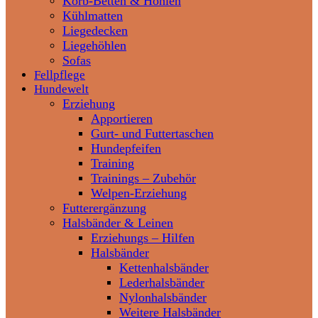
Korb-Betten & Höhlen
Kühlmatten
Liegedecken
Liegehöhlen
Sofas
Fellpflege
Hundewelt
Erziehung
Apportieren
Gurt- und Futtertaschen
Hundepfeifen
Training
Trainings – Zubehör
Welpen-Erziehung
Futterergänzung
Halsbänder & Leinen
Erziehungs – Hilfen
Halsbänder
Kettenhalsbänder
Lederhalsbänder
Nylonhalsbänder
Weitere Halsbänder