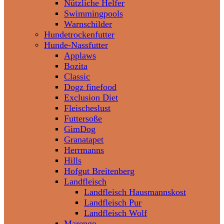
Nützliche Helfer
Swimmingpools
Warnschilder
Hundetrockenfutter
Hunde-Nassfutter
Applaws
Bozita
Classic
Dogz finefood
Exclusion Diet
Fleischeslust
Futtersoße
GimDog
Granatapet
Herrmanns
Hills
Hofgut Breitenberg
Landfleisch
Landfleisch Hausmannskost
Landfleisch Pur
Landfleisch Wolf
Marengo