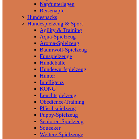
Napfunterlagen
Reisenäpfe
Hundesnacks
Hundespielzeug & Sport
Agility & Training
Aqua-Spielzeug
Aroma-Spielzeug
Baumwoll-Spielzeug
Funspielzeuge
Hundebälle
Hundewurfspielzeug
Hunter
Intelligenz
KONG
Leuchtspielzeug
Obedience-Training
Plüschspielzeug
Puppy-Spielzeug
Senioren-Spielzeug
Squeeker
Weitere Spielzeuge