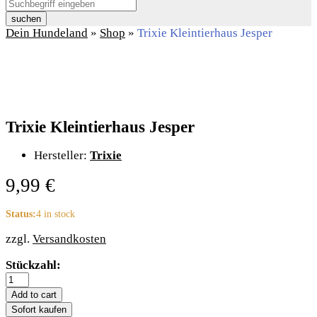
suchen
Dein Hundeland
»
Shop
»
Trixie Kleintierhaus Jesper
Trixie Kleintierhaus Jesper
Hersteller:
Trixie
9,99
€
Status:
4 in stock
zzgl.
Versandkosten
Trixie
Stückzahl:
Kleintierhaus
Jesper
Add to cart
quantity
Sofort kaufen