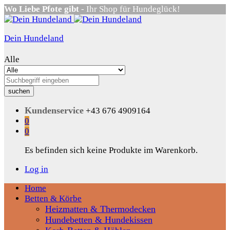
Wo Liebe Pfote gibt
- Ihr Shop für Hundeglück!
Dein Hundeland
Alle
suchen
Kundenservice
+43 676 4909164
0
0
Es befinden sich keine Produkte im Warenkorb.
Log in
Home
Betten & Körbe
Heizmatten & Thermodecken
Hundebetten & Hundekissen