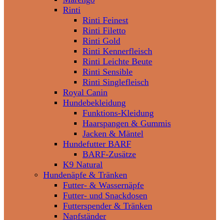
Rinti
Rinti Feinest
Rinti Filetto
Rinti Gold
Rinti Kennerfleisch
Rinti Leichte Beute
Rinti Sensible
Rinti Singlefleisch
Royal Canin
Hundebekleidung
Funktions-Kleidung
Haarspangen & Gummis
Jacken & Mäntel
Hundefutter BARF
BARF-Zusätze
K9 Natural
Hundenäpfe & Tränken
Futter- & Wassernäpfe
Futter- und Snackdosen
Futterspender & Tränken
Napfständer