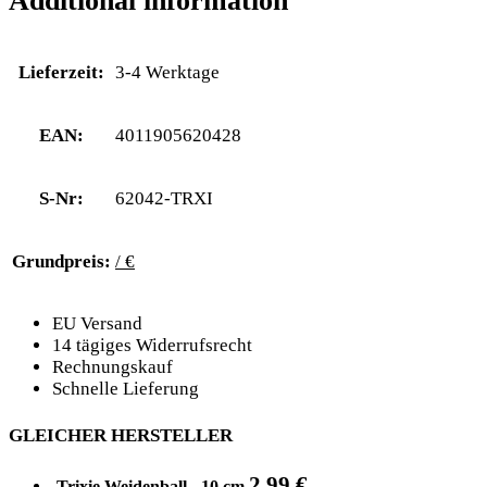
Additional information
Lieferzeit:
3-4 Werktage
EAN:
4011905620428
S-Nr:
62042-TRXI
Grundpreis:
/ €
EU Versand
14 tägiges Widerrufsrecht
Rechnungskauf
Schnelle Lieferung
GLEICHER HERSTELLER
2,99
€
Trixie Weidenball - 10 cm