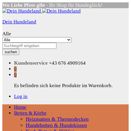
Wo Liebe Pfote gibt
- Ihr Shop für Hundeglück!
Dein Hundeland
Alle
suchen
Kundenservice
+43 676 4909164
0
0
Es befinden sich keine Produkte im Warenkorb.
Log in
Home
Betten & Körbe
Heizmatten & Thermodecken
Hundebetten & Hundekissen