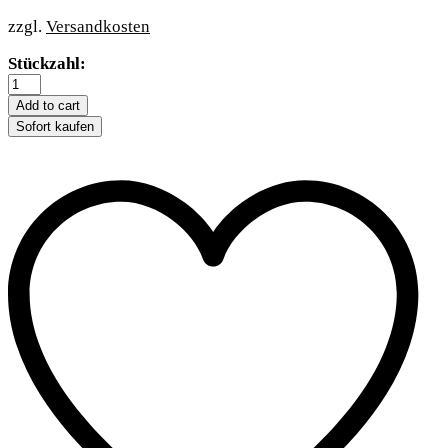
zzgl.
Versandkosten
Trixie
Stückzahl:
Hamsterhaus
Luka
Add to cart
quantity
Sofort kaufen