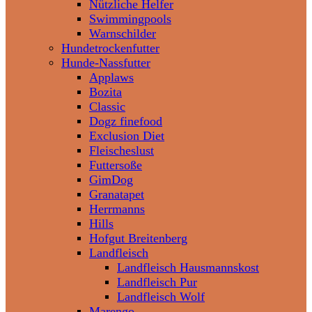
Nützliche Helfer
Swimmingpools
Warnschilder
Hundetrockenfutter
Hunde-Nassfutter
Applaws
Bozita
Classic
Dogz finefood
Exclusion Diet
Fleischeslust
Futtersoße
GimDog
Granatapet
Herrmanns
Hills
Hofgut Breitenberg
Landfleisch
Landfleisch Hausmannskost
Landfleisch Pur
Landfleisch Wolf
Marengo