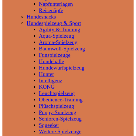
Napfunterlagen
Reisenäpfe
Hundesnacks
Hundespielzeug & Sport
Agility & Training
Aqua-Spielzeug
Aroma-Spielzeug
Baumwoll-Spielzeug
Funspielzeuge
Hundebälle
Hundewurfspielzeug
Hunter
Intelligenz
KONG
Leuchtspielzeug
Obedience-Training
Plüschspielzeug
Puppy-Spielzeug
Senioren-Spielzeug
Squeeker
Weitere Spielzeuge