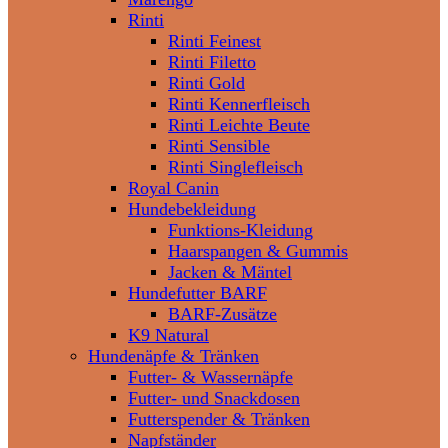
Rinti
Rinti Feinest
Rinti Filetto
Rinti Gold
Rinti Kennerfleisch
Rinti Leichte Beute
Rinti Sensible
Rinti Singlefleisch
Royal Canin
Hundebekleidung
Funktions-Kleidung
Haarspangen & Gummis
Jacken & Mäntel
Hundefutter BARF
BARF-Zusätze
K9 Natural
Hundenäpfe & Tränken
Futter- & Wassernäpfe
Futter- und Snackdosen
Futterspender & Tränken
Napfständer