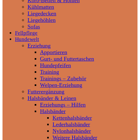
Korb-Betten & Höhlen
Kühlmatten
Liegedecken
Liegehöhlen
Sofas
Fellpflege
Hundewelt
Erziehung
Apportieren
Gurt- und Futtertaschen
Hundepfeifen
Training
Trainings – Zubehör
Welpen-Erziehung
Futterergänzung
Halsbänder & Leinen
Erziehungs – Hilfen
Halsbänder
Kettenhalsbänder
Lederhalsbänder
Nylonhalsbänder
Weitere Halsbänder