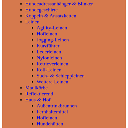
Hundeadressanhänger & Blinker
Hundegeschirre
Koppeln & Ansatzketten
Leinen
Agility-Leinen
Hofleinen
Jogging-Leinen
Kurzführer
Lederleinen
Nylonleinen
Retrieverleinen
Roll-Leinen
Such- & Schleppleinen
Weitere Leinen
Maulkörbe
Reflektierend
Haus & Hof
Außentrinkbrunnen
Fernhaltemittel
Hofleinen
Hundehütten