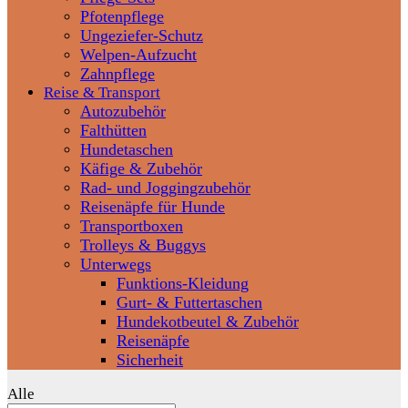
Pfotenpflege
Ungeziefer-Schutz
Welpen-Aufzucht
Zahnpflege
Reise & Transport
Autozubehör
Falthütten
Hundetaschen
Käfige & Zubehör
Rad- und Joggingzubehör
Reisenäpfe für Hunde
Transportboxen
Trolleys & Buggys
Unterwegs
Funktions-Kleidung
Gurt- & Futtertaschen
Hundekotbeutel & Zubehör
Reisenäpfe
Sicherheit
Alle