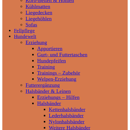
Korb-Betten & Höhlen
Kühlmatten
Liegedecken
Liegehöhlen
Sofas
Fellpflege
Hundewelt
Erziehung
Apportieren
Gurt- und Futtertaschen
Hundepfeifen
Training
Trainings – Zubehör
Welpen-Erziehung
Futterergänzung
Halsbänder & Leinen
Erziehungs – Hilfen
Halsbänder
Kettenhalsbänder
Lederhalsbänder
Nylonhalsbänder
Weitere Halsbänder