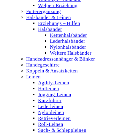
Welpen-Erziehung
Futterergänzung
Halsbänder & Leinen
Erziehungs – Hilfen
Halsbänder
Kettenhalsbänder
Lederhalsbänder
Nylonhalsbänder
Weitere Halsbänder
Hundeadressanhänger & Blinker
Hundegeschirre
Koppeln & Ansatzketten
Leinen
Agility-Leinen
Hofleinen
Jogging-Leinen
Kurzführer
Lederleinen
Nylonleinen
Retrieverleinen
Roll-Leinen
Such- & Schleppleinen