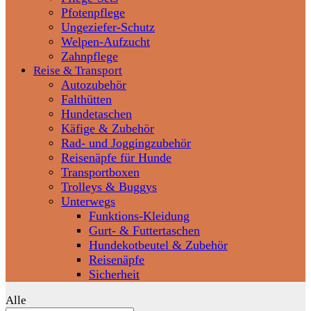
Pfotenpflege
Ungeziefer-Schutz
Welpen-Aufzucht
Zahnpflege
Reise & Transport
Autozubehör
Falthütten
Hundetaschen
Käfige & Zubehör
Rad- und Joggingzubehör
Reisenäpfe für Hunde
Transportboxen
Trolleys & Buggys
Unterwegs
Funktions-Kleidung
Gurt- & Futtertaschen
Hundekotbeutel & Zubehör
Reisenäpfe
Sicherheit
Alle