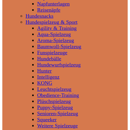
Napfunterlagen
Reisenäpfe
Hundesnacks
Hundespielzeug & Sport
Agility & Training
Aqua-Spielzeug
Aroma-Spielzeug
Baumwoll-Spielzeug
Funspielzeuge
Hundebälle
Hundewurfspielzeug
Hunter
Intelligenz
KONG
Leuchtspielzeug
Obedience-Training
Plüschspielzeug
Puppy-Spielzeug
Senioren-Spielzeug
Squeeker
Weitere Spielzeuge