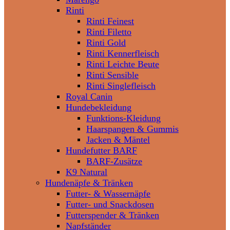
Rinti
Rinti Feinest
Rinti Filetto
Rinti Gold
Rinti Kennerfleisch
Rinti Leichte Beute
Rinti Sensible
Rinti Singlefleisch
Royal Canin
Hundebekleidung
Funktions-Kleidung
Haarspangen & Gummis
Jacken & Mäntel
Hundefutter BARF
BARF-Zusätze
K9 Natural
Hundenäpfe & Tränken
Futter- & Wassernäpfe
Futter- und Snackdosen
Futterspender & Tränken
Napfständer