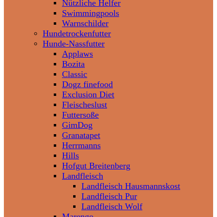
Nützliche Helfer
Swimmingpools
Warnschilder
Hundetrockenfutter
Hunde-Nassfutter
Applaws
Bozita
Classic
Dogz finefood
Exclusion Diet
Fleischeslust
Futtersoße
GimDog
Granatapet
Herrmanns
Hills
Hofgut Breitenberg
Landfleisch
Landfleisch Hausmannskost
Landfleisch Pur
Landfleisch Wolf
Marengo