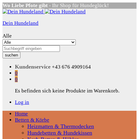
Wo Liebe Pfote gibt
- Ihr Shop für Hundeglück!
Dein Hundeland
Alle
suchen
Kundenservice
+43 676 4909164
0
0
Es befinden sich keine Produkte im Warenkorb.
Log in
Home
Betten & Körbe
Heizmatten & Thermodecken
Hundebetten & Hundekissen