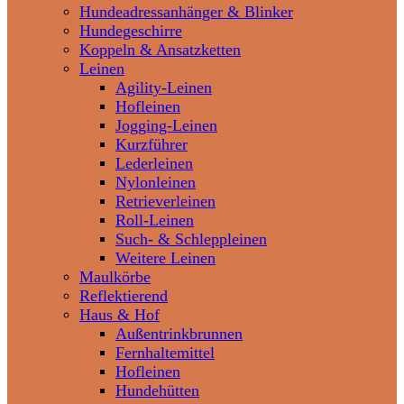
Hundeadressanhänger & Blinker
Hundegeschirre
Koppeln & Ansatzketten
Leinen
Agility-Leinen
Hofleinen
Jogging-Leinen
Kurzführer
Lederleinen
Nylonleinen
Retrieverleinen
Roll-Leinen
Such- & Schleppleinen
Weitere Leinen
Maulkörbe
Reflektierend
Haus & Hof
Außentrinkbrunnen
Fernhaltemittel
Hofleinen
Hundehütten