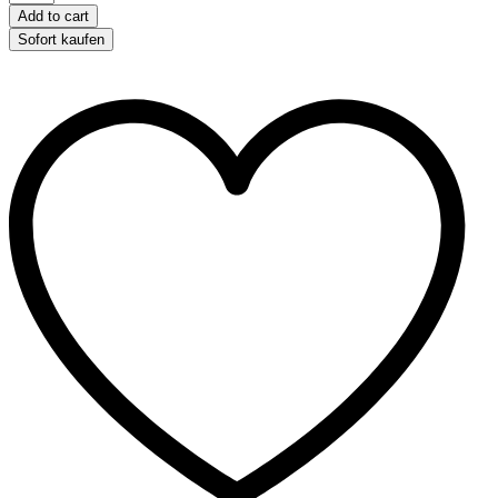
für
Add to cart
Kleintiere
Sofort kaufen
-
ca.
28
x
18
x
13cm
quantity