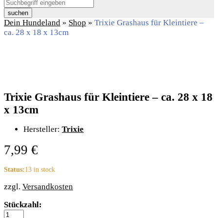
suchen
Dein Hundeland
»
Shop
»
Trixie Grashaus für Kleintiere –
ca. 28 x 18 x 13cm
Trixie Grashaus für Kleintiere – ca. 28 x 18
x 13cm
Hersteller:
Trixie
7,99
€
Status:
13 in stock
zzgl.
Versandkosten
Trixie
Stückzahl:
Grashaus