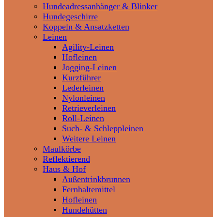
Hundeadressanhänger & Blinker
Hundegeschirre
Koppeln & Ansatzketten
Leinen
Agility-Leinen
Hofleinen
Jogging-Leinen
Kurzführer
Lederleinen
Nylonleinen
Retrieverleinen
Roll-Leinen
Such- & Schleppleinen
Weitere Leinen
Maulkörbe
Reflektierend
Haus & Hof
Außentrinkbrunnen
Fernhaltemittel
Hofleinen
Hundehütten