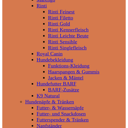
Rinti
Rinti Feinest
Rinti Filetto
Rinti Gold
Rinti Kennerfleisch
Rinti Leichte Beute
Rinti Sensible
Rinti Singlefleisch
Royal Canin
Hundebekleidung
Funktions-Kleidung
Haarspangen & Gummis
Jacken & Mäntel
Hundefutter BARF
BARF-Zusätze
K9 Natural
Hundenäpfe & Tränken
Futter- & Wassernäpfe
Futter- und Snackdosen
Futterspender & Tränken
Napfständer