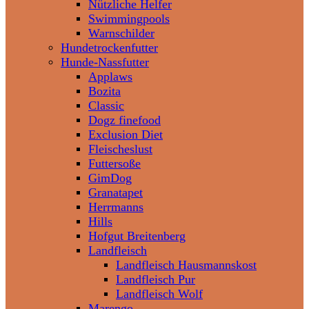
Nützliche Helfer
Swimmingpools
Warnschilder
Hundetrockenfutter
Hunde-Nassfutter
Applaws
Bozita
Classic
Dogz finefood
Exclusion Diet
Fleischeslust
Futtersoße
GimDog
Granatapet
Herrmanns
Hills
Hofgut Breitenberg
Landfleisch
Landfleisch Hausmannskost
Landfleisch Pur
Landfleisch Wolf
Marengo