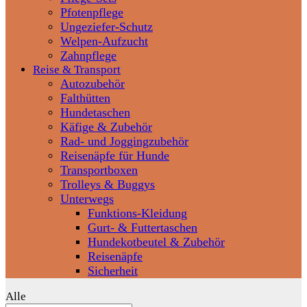
Pfotenpflege
Ungeziefer-Schutz
Welpen-Aufzucht
Zahnpflege
Reise & Transport
Autozubehör
Falthütten
Hundetaschen
Käfige & Zubehör
Rad- und Joggingzubehör
Reisenäpfe für Hunde
Transportboxen
Trolleys & Buggys
Unterwegs
Funktions-Kleidung
Gurt- & Futtertaschen
Hundekotbeutel & Zubehör
Reisenäpfe
Sicherheit
Alle