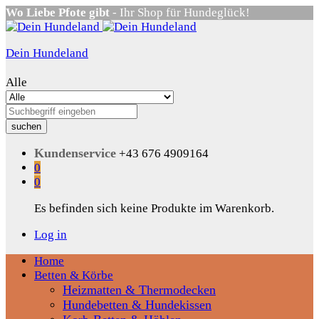
Wo Liebe Pfote gibt
- Ihr Shop für Hundeglück!
Dein Hundeland
Alle
suchen
Kundenservice
+43 676 4909164
0
0
Es befinden sich keine Produkte im Warenkorb.
Log in
Home
Betten & Körbe
Heizmatten & Thermodecken
Hundebetten & Hundekissen