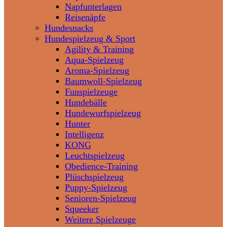
Napfunterlagen
Reisenäpfe
Hundesnacks
Hundespielzeug & Sport
Agility & Training
Aqua-Spielzeug
Aroma-Spielzeug
Baumwoll-Spielzeug
Funspielzeuge
Hundebälle
Hundewurfspielzeug
Hunter
Intelligenz
KONG
Leuchtspielzeug
Obedience-Training
Plüschspielzeug
Puppy-Spielzeug
Senioren-Spielzeug
Squeeker
Weitere Spielzeuge