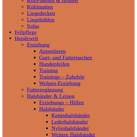
Korb-Betten & Höhlen
Kühlmatten
Liegedecken
Liegehöhlen
Sofas
Fellpflege
Hundewelt
Erziehung
Apportieren
Gurt- und Futtertaschen
Hundepfeifen
Training
Trainings – Zubehör
Welpen-Erziehung
Futterergänzung
Halsbänder & Leinen
Erziehungs – Hilfen
Halsbänder
Kettenhalsbänder
Lederhalsbänder
Nylonhalsbänder
Weitere Halsbänder