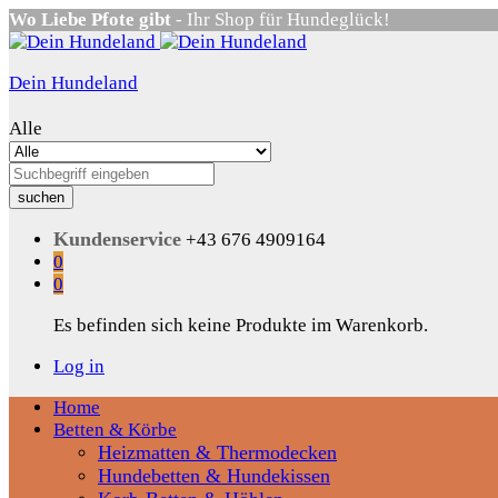
Wo Liebe Pfote gibt
- Ihr Shop für Hundeglück!
Dein Hundeland
Alle
suchen
Kundenservice
+43 676 4909164
0
0
Es befinden sich keine Produkte im Warenkorb.
Log in
Home
Betten & Körbe
Heizmatten & Thermodecken
Hundebetten & Hundekissen