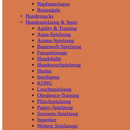
Napfunterlagen
Reisenäpfe
Hundesnacks
Hundespielzeug & Sport
Agility & Training
Aqua-Spielzeug
Aroma-Spielzeug
Baumwoll-Spielzeug
Funspielzeuge
Hundebälle
Hundewurfspielzeug
Hunter
Intelligenz
KONG
Leuchtspielzeug
Obedience-Training
Plüschspielzeug
Puppy-Spielzeug
Senioren-Spielzeug
Squeeker
Weitere Spielzeuge