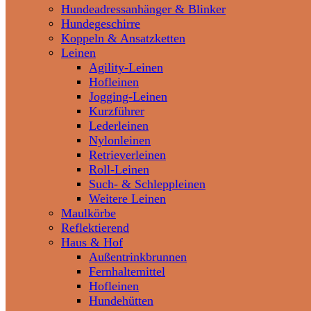
Hundeadressanhänger & Blinker
Hundegeschirre
Koppeln & Ansatzketten
Leinen
Agility-Leinen
Hofleinen
Jogging-Leinen
Kurzführer
Lederleinen
Nylonleinen
Retrieverleinen
Roll-Leinen
Such- & Schleppleinen
Weitere Leinen
Maulkörbe
Reflektierend
Haus & Hof
Außentrinkbrunnen
Fernhaltemittel
Hofleinen
Hundehütten