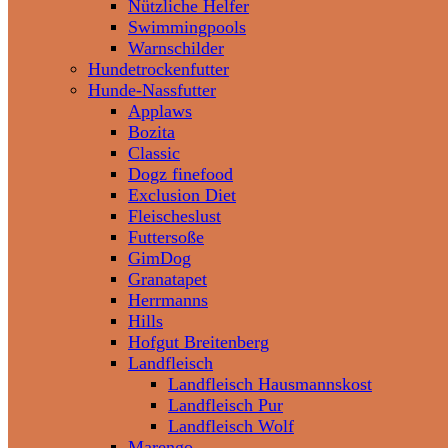
Nützliche Helfer
Swimmingpools
Warnschilder
Hundetrockenfutter
Hunde-Nassfutter
Applaws
Bozita
Classic
Dogz finefood
Exclusion Diet
Fleischeslust
Futtersoße
GimDog
Granatapet
Herrmanns
Hills
Hofgut Breitenberg
Landfleisch
Landfleisch Hausmannskost
Landfleisch Pur
Landfleisch Wolf
Marengo