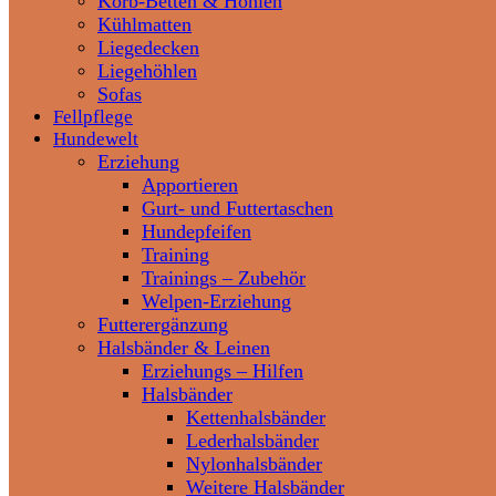
Korb-Betten & Höhlen
Kühlmatten
Liegedecken
Liegehöhlen
Sofas
Fellpflege
Hundewelt
Erziehung
Apportieren
Gurt- und Futtertaschen
Hundepfeifen
Training
Trainings – Zubehör
Welpen-Erziehung
Futterergänzung
Halsbänder & Leinen
Erziehungs – Hilfen
Halsbänder
Kettenhalsbänder
Lederhalsbänder
Nylonhalsbänder
Weitere Halsbänder