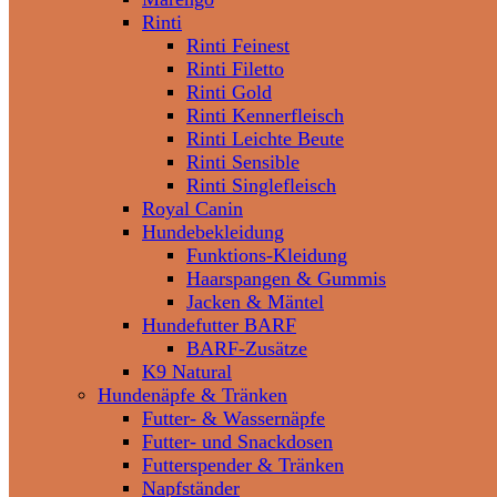
Rinti
Rinti Feinest
Rinti Filetto
Rinti Gold
Rinti Kennerfleisch
Rinti Leichte Beute
Rinti Sensible
Rinti Singlefleisch
Royal Canin
Hundebekleidung
Funktions-Kleidung
Haarspangen & Gummis
Jacken & Mäntel
Hundefutter BARF
BARF-Zusätze
K9 Natural
Hundenäpfe & Tränken
Futter- & Wassernäpfe
Futter- und Snackdosen
Futterspender & Tränken
Napfständer