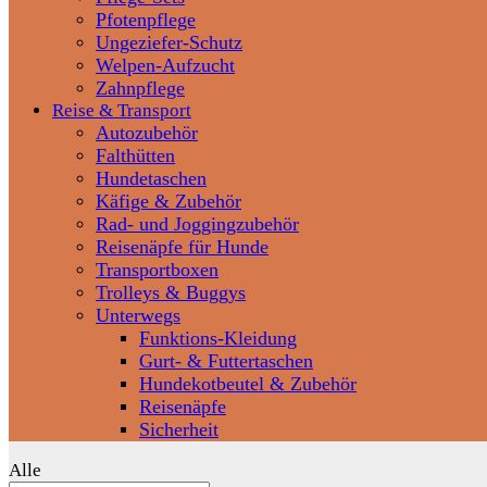
Pfotenpflege
Ungeziefer-Schutz
Welpen-Aufzucht
Zahnpflege
Reise & Transport
Autozubehör
Falthütten
Hundetaschen
Käfige & Zubehör
Rad- und Joggingzubehör
Reisenäpfe für Hunde
Transportboxen
Trolleys & Buggys
Unterwegs
Funktions-Kleidung
Gurt- & Futtertaschen
Hundekotbeutel & Zubehör
Reisenäpfe
Sicherheit
Alle