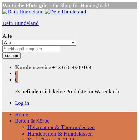
Wo Liebe Pfote gibt
- Ihr Shop für Hundeglück!
Dein Hundeland
Alle
suchen
Kundenservice
+43 676 4909164
0
0
Es befinden sich keine Produkte im Warenkorb.
Log in
Home
Betten & Körbe
Heizmatten & Thermodecken
Hundebetten & Hundekissen