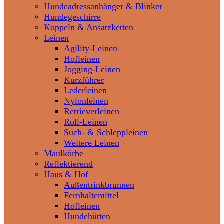
Hundeadressanhänger & Blinker
Hundegeschirre
Koppeln & Ansatzketten
Leinen
Agility-Leinen
Hofleinen
Jogging-Leinen
Kurzführer
Lederleinen
Nylonleinen
Retrieverleinen
Roll-Leinen
Such- & Schleppleinen
Weitere Leinen
Maulkörbe
Reflektierend
Haus & Hof
Außentrinkbrunnen
Fernhaltemittel
Hofleinen
Hundehütten