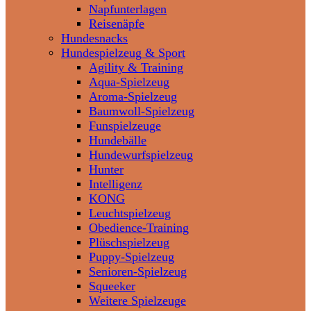
Napfunterlagen
Reisenäpfe
Hundesnacks
Hundespielzeug & Sport
Agility & Training
Aqua-Spielzeug
Aroma-Spielzeug
Baumwoll-Spielzeug
Funspielzeuge
Hundebälle
Hundewurfspielzeug
Hunter
Intelligenz
KONG
Leuchtspielzeug
Obedience-Training
Plüschspielzeug
Puppy-Spielzeug
Senioren-Spielzeug
Squeeker
Weitere Spielzeuge