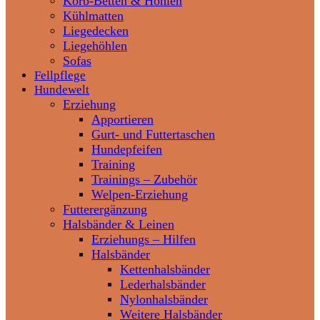
Korb-Betten & Höhlen
Kühlmatten
Liegedecken
Liegehöhlen
Sofas
Fellpflege
Hundewelt
Erziehung
Apportieren
Gurt- und Futtertaschen
Hundepfeifen
Training
Trainings – Zubehör
Welpen-Erziehung
Futterergänzung
Halsbänder & Leinen
Erziehungs – Hilfen
Halsbänder
Kettenhalsbänder
Lederhalsbänder
Nylonhalsbänder
Weitere Halsbänder