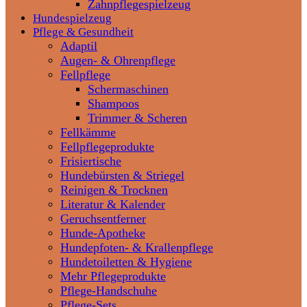
Zahnpflegespielzeug
Hundespielzeug
Pflege & Gesundheit
Adaptil
Augen- & Ohrenpflege
Fellpflege
Schermaschinen
Shampoos
Trimmer & Scheren
Fellkämme
Fellpflegeprodukte
Frisiertische
Hundebürsten & Striegel
Reinigen & Trocknen
Literatur & Kalender
Geruchsentferner
Hunde-Apotheke
Hundepfoten- & Krallenpflege
Hundetoiletten & Hygiene
Mehr Pflegeprodukte
Pflege-Handschuhe
Pflege-Sets