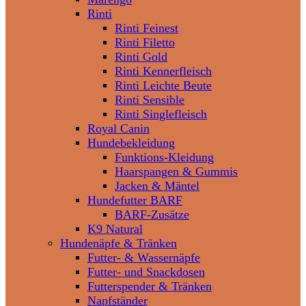
Rinti
Rinti Feinest
Rinti Filetto
Rinti Gold
Rinti Kennerfleisch
Rinti Leichte Beute
Rinti Sensible
Rinti Singlefleisch
Royal Canin
Hundebekleidung
Funktions-Kleidung
Haarspangen & Gummis
Jacken & Mäntel
Hundefutter BARF
BARF-Zusätze
K9 Natural
Hundenäpfe & Tränken
Futter- & Wassernäpfe
Futter- und Snackdosen
Futterspender & Tränken
Napfständer