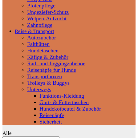
Pfotenpflege
Ungeziefer-Schutz
Welpen-Aufzucht
Zahnpflege
Reise & Transport
Autozubehör
Falthütten
Hundetaschen
Käfige & Zubehör
Rad- und Joggingzubehör
Reisenäpfe für Hunde
Transportboxen
Trolleys & Buggys
Unterwegs
Funktions-Kleidung
Gurt- & Futtertaschen
Hundekotbeutel & Zubehör
Reisenäpfe
Sicherheit
Alle