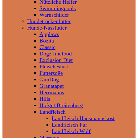
Nützliche Helfer
Swimmingpools
Warnschilder
Hundetrockenfutter
Hunde-Nassfutter
Applaws
Bozita
Classic
Dogz finefood
Exclusion Diet
Fleischeslust
Futtersoße
GimDog
Granatapet
Herrmanns
Hills
Hofgut Breitenberg
Landfleisch
Landfleisch Hausmannskost
Landfleisch Pur
Landfleisch Wolf
Marengo