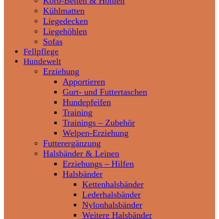
Korb-Betten & Höhlen
Kühlmatten
Liegedecken
Liegehöhlen
Sofas
Fellpflege
Hundewelt
Erziehung
Apportieren
Gurt- und Futtertaschen
Hundepfeifen
Training
Trainings – Zubehör
Welpen-Erziehung
Futterergänzung
Halsbänder & Leinen
Erziehungs – Hilfen
Halsbänder
Kettenhalsbänder
Lederhalsbänder
Nylonhalsbänder
Weitere Halsbänder