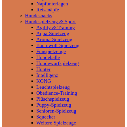
Napfunterlagen
Reisenäpfe
Hundesnacks
Hundespielzeug & Sport
Agility & Training
Aqua-Spielzeug
Aroma-Spielzeug
Baumwoll-Spielzeug
Funspielzeuge
Hundebälle
Hundewurfspielzeug
Hunter
Intelligenz
KONG
Leuchtspielzeug
Obedience-Training
Plüschspielzeug
Puppy-Spielzeug
Senioren-Spielzeug
Squeeker
Weitere Spielzeuge