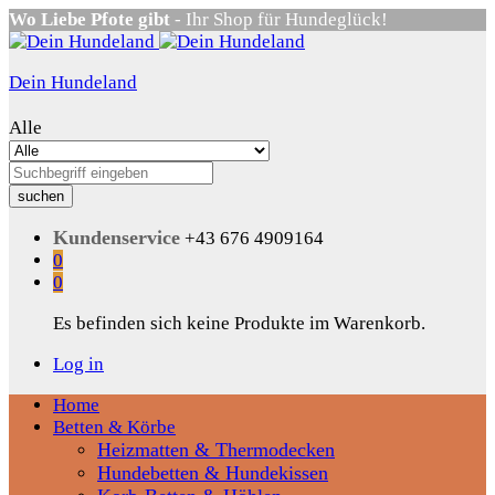
Wo Liebe Pfote gibt
- Ihr Shop für Hundeglück!
Dein Hundeland
Alle
suchen
Kundenservice
+43 676 4909164
0
0
Es befinden sich keine Produkte im Warenkorb.
Log in
Home
Betten & Körbe
Heizmatten & Thermodecken
Hundebetten & Hundekissen