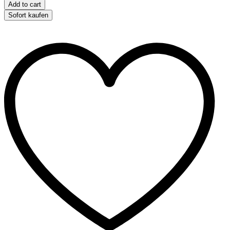
-
Add to cart
groß
Sofort kaufen
quantity