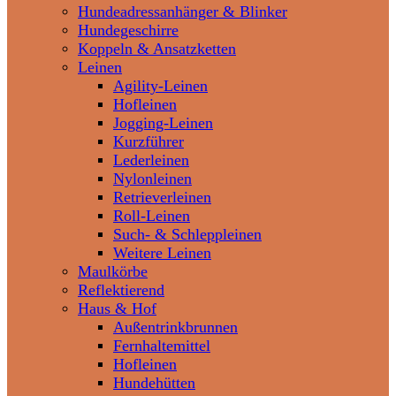
Hundeadressanhänger & Blinker
Hundegeschirre
Koppeln & Ansatzketten
Leinen
Agility-Leinen
Hofleinen
Jogging-Leinen
Kurzführer
Lederleinen
Nylonleinen
Retrieverleinen
Roll-Leinen
Such- & Schleppleinen
Weitere Leinen
Maulkörbe
Reflektierend
Haus & Hof
Außentrinkbrunnen
Fernhaltemittel
Hofleinen
Hundehütten