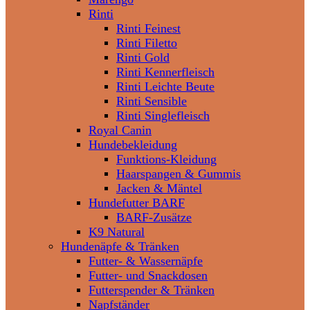
Rinti
Rinti Feinest
Rinti Filetto
Rinti Gold
Rinti Kennerfleisch
Rinti Leichte Beute
Rinti Sensible
Rinti Singlefleisch
Royal Canin
Hundebekleidung
Funktions-Kleidung
Haarspangen & Gummis
Jacken & Mäntel
Hundefutter BARF
BARF-Zusätze
K9 Natural
Hundenäpfe & Tränken
Futter- & Wassernäpfe
Futter- und Snackdosen
Futterspender & Tränken
Napfständer