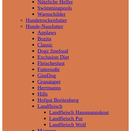
Nützliche Helfer
Swimmingpools
Warnschilder
Hundetrockenfutter
Hunde-Nassfutter
Applaws
Bozita
Classic
Dogz finefood
Exclusion Diet
Fleischeslust
Futtersoße
GimDog
Granatapet
Herrmanns
Hills
Hofgut Breitenberg
Landfleisch
Landfleisch Hausmannskost
Landfleisch Pur
Landfleisch Wolf
Marengo