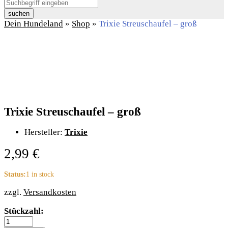
suchen
Dein Hundeland
»
Shop
»
Trixie Streuschaufel – groß
Trixie Streuschaufel – groß
Hersteller:
Trixie
2,99
€
Status:
1 in stock
zzgl.
Versandkosten
Trixie
Stückzahl:
Streuschaufel