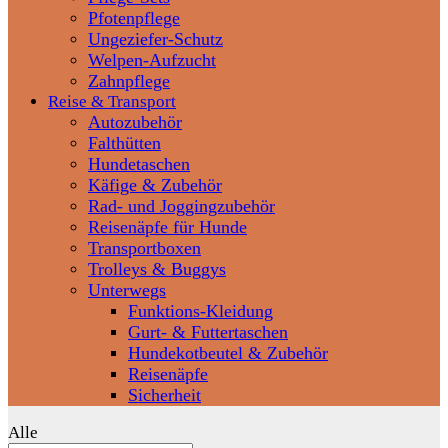
Pfotenpflege
Ungeziefer-Schutz
Welpen-Aufzucht
Zahnpflege
Reise & Transport
Autozubehör
Falthütten
Hundetaschen
Käfige & Zubehör
Rad- und Joggingzubehör
Reisenäpfe für Hunde
Transportboxen
Trolleys & Buggys
Unterwegs
Funktions-Kleidung
Gurt- & Futtertaschen
Hundekotbeutel & Zubehör
Reisenäpfe
Sicherheit
Alle