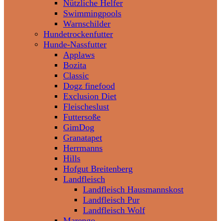
Nützliche Helfer
Swimmingpools
Warnschilder
Hundetrockenfutter
Hunde-Nassfutter
Applaws
Bozita
Classic
Dogz finefood
Exclusion Diet
Fleischeslust
Futtersoße
GimDog
Granatapet
Herrmanns
Hills
Hofgut Breitenberg
Landfleisch
Landfleisch Hausmannskost
Landfleisch Pur
Landfleisch Wolf
Marengo