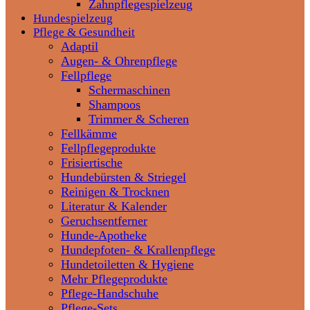
Zahnpflegespielzeug
Hundespielzeug
Pflege & Gesundheit
Adaptil
Augen- & Ohrenpflege
Fellpflege
Schermaschinen
Shampoos
Trimmer & Scheren
Fellkämme
Fellpflegeprodukte
Frisiertische
Hundebürsten & Striegel
Reinigen & Trocknen
Literatur & Kalender
Geruchsentferner
Hunde-Apotheke
Hundepfoten- & Krallenpflege
Hundetoiletten & Hygiene
Mehr Pflegeprodukte
Pflege-Handschuhe
Pflege-Sets