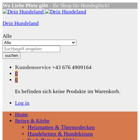
Wo Liebe Pfote gibt
- Ihr Shop für Hundeglück!
Dein Hundeland
Alle
suchen
Kundenservice
+43 676 4909164
0
0
Es befinden sich keine Produkte im Warenkorb.
Log in
Home
Betten & Körbe
Heizmatten & Thermodecken
Hundebetten & Hundekissen