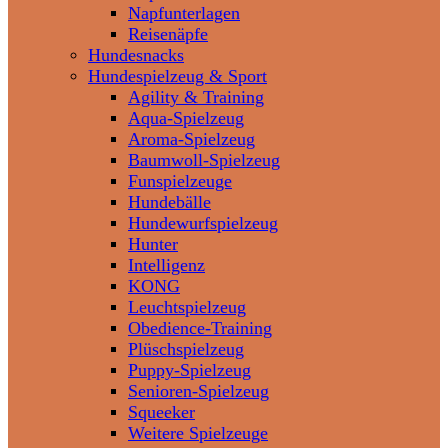
Napfunterlagen
Reisenäpfe
Hundesnacks
Hundespielzeug & Sport
Agility & Training
Aqua-Spielzeug
Aroma-Spielzeug
Baumwoll-Spielzeug
Funspielzeuge
Hundebälle
Hundewurfspielzeug
Hunter
Intelligenz
KONG
Leuchtspielzeug
Obedience-Training
Plüschspielzeug
Puppy-Spielzeug
Senioren-Spielzeug
Squeeker
Weitere Spielzeuge