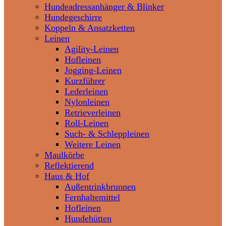
Hundeadressanhänger & Blinker
Hundegeschirre
Koppeln & Ansatzketten
Leinen
Agility-Leinen
Hofleinen
Jogging-Leinen
Kurzführer
Lederleinen
Nylonleinen
Retrieverleinen
Roll-Leinen
Such- & Schleppleinen
Weitere Leinen
Maulkörbe
Reflektierend
Haus & Hof
Außentrinkbrunnen
Fernhaltemittel
Hofleinen
Hundehütten