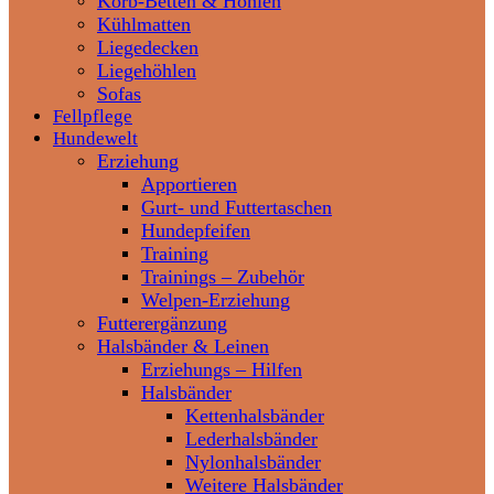
Korb-Betten & Höhlen
Kühlmatten
Liegedecken
Liegehöhlen
Sofas
Fellpflege
Hundewelt
Erziehung
Apportieren
Gurt- und Futtertaschen
Hundepfeifen
Training
Trainings – Zubehör
Welpen-Erziehung
Futterergänzung
Halsbänder & Leinen
Erziehungs – Hilfen
Halsbänder
Kettenhalsbänder
Lederhalsbänder
Nylonhalsbänder
Weitere Halsbänder