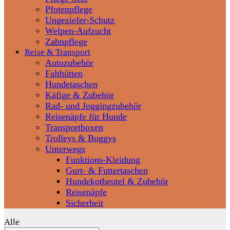
Pfotenpflege
Ungeziefer-Schutz
Welpen-Aufzucht
Zahnpflege
Reise & Transport
Autozubehör
Falthütten
Hundetaschen
Käfige & Zubehör
Rad- und Joggingzubehör
Reisenäpfe für Hunde
Transportboxen
Trolleys & Buggys
Unterwegs
Funktions-Kleidung
Gurt- & Futtertaschen
Hundekotbeutel & Zubehör
Reisenäpfe
Sicherheit
Alle