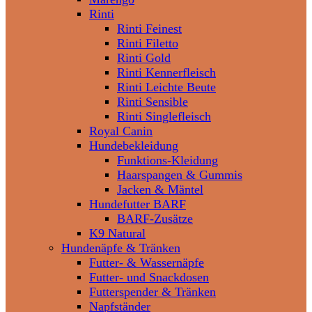
Rinti
Rinti Feinest
Rinti Filetto
Rinti Gold
Rinti Kennerfleisch
Rinti Leichte Beute
Rinti Sensible
Rinti Singlefleisch
Royal Canin
Hundebekleidung
Funktions-Kleidung
Haarspangen & Gummis
Jacken & Mäntel
Hundefutter BARF
BARF-Zusätze
K9 Natural
Hundenäpfe & Tränken
Futter- & Wassernäpfe
Futter- und Snackdosen
Futterspender & Tränken
Napfständer