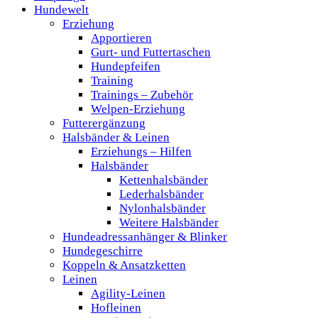
Hundewelt
Erziehung
Apportieren
Gurt- und Futtertaschen
Hundepfeifen
Training
Trainings – Zubehör
Welpen-Erziehung
Futterergänzung
Halsbänder & Leinen
Erziehungs – Hilfen
Halsbänder
Kettenhalsbänder
Lederhalsbänder
Nylonhalsbänder
Weitere Halsbänder
Hundeadressanhänger & Blinker
Hundegeschirre
Koppeln & Ansatzketten
Leinen
Agility-Leinen
Hofleinen