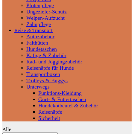
Pfotenpflege
Ungeziefer-Schutz
Welpen-Aufzucht
Zahnpflege
Reise & Transport
Autozubehör
Falthütten
Hundetaschen
Käfige & Zubehör
Rad- und Joggingzubehör
Reisenäpfe für Hunde
Transportboxen
Trolleys & Buggys
Unterwegs
Funktions-Kleidung
Gurt- & Futtertaschen
Hundekotbeutel & Zubehör
Reisenäpfe
Sicherheit
Alle