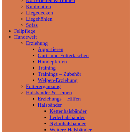
Korb-Betten & Höhlen
Kühlmatten
Liegedecken
Liegehöhlen
Sofas
Fellpflege
Hundewelt
Erziehung
Apportieren
Gurt- und Futtertaschen
Hundepfeifen
Training
Trainings – Zubehör
Welpen-Erziehung
Futterergänzung
Halsbänder & Leinen
Erziehungs – Hilfen
Halsbänder
Kettenhalsbänder
Lederhalsbänder
Nylonhalsbänder
Weitere Halsbänder