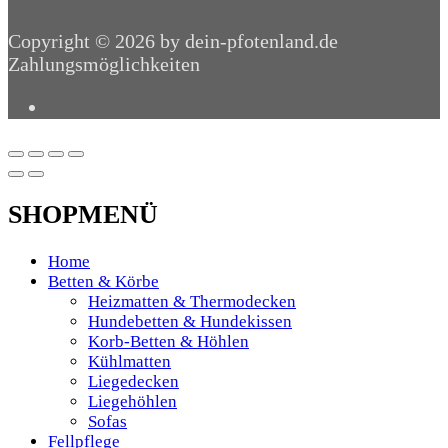
Copyright © 2026 by dein-pfotenland.de
Zahlungsmöglichkeiten
SHOPMENÜ
Home
Betten & Körbe
Heizmatten & Thermodecken
Hundebetten & Hundekissen
Korb-Betten & Höhlen
Kühlmatten
Liegedecken
Liegehöhlen
Sofas
Fellpflege