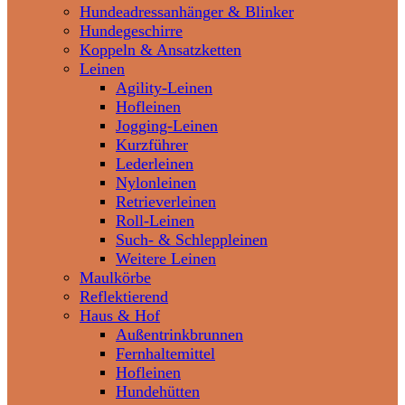
Hundeadressanhänger & Blinker
Hundegeschirre
Koppeln & Ansatzketten
Leinen
Agility-Leinen
Hofleinen
Jogging-Leinen
Kurzführer
Lederleinen
Nylonleinen
Retrieverleinen
Roll-Leinen
Such- & Schleppleinen
Weitere Leinen
Maulkörbe
Reflektierend
Haus & Hof
Außentrinkbrunnen
Fernhaltemittel
Hofleinen
Hundehütten