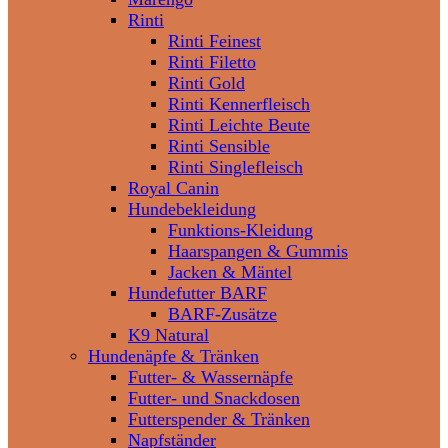
Rinti
Rinti Feinest
Rinti Filetto
Rinti Gold
Rinti Kennerfleisch
Rinti Leichte Beute
Rinti Sensible
Rinti Singlefleisch
Royal Canin
Hundebekleidung
Funktions-Kleidung
Haarspangen & Gummis
Jacken & Mäntel
Hundefutter BARF
BARF-Zusätze
K9 Natural
Hundenäpfe & Tränken
Futter- & Wassernäpfe
Futter- und Snackdosen
Futterspender & Tränken
Napfständer