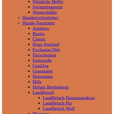
Nützliche Helfer
Swimmingpools
Warnschilder
Hundetrockenfutter
Hunde-Nassfutter
Applaws
Bozita
Classic
Dogz finefood
Exclusion Diet
Fleischeslust
Futtersoße
GimDog
Granatapet
Herrmanns
Hills
Hofgut Breitenberg
Landfleisch
Landfleisch Hausmannskost
Landfleisch Pur
Landfleisch Wolf
Marengo