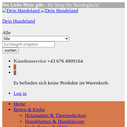
Wo Liebe Pfote gibt
- Ihr Shop für Hundeglück!
Dein Hundeland
Alle
suchen
Kundenservice
+43 676 4909164
0
0
Es befinden sich keine Produkte im Warenkorb.
Log in
Home
Betten & Körbe
Heizmatten & Thermodecken
Hundebetten & Hundekissen