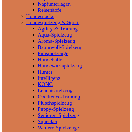
Napfunterlagen
Reisenäpfe
Hundesnacks
Hundespielzeug & Sport
Agility & Training
Aqua-Spielzeug
Aroma-Spielzeug
Baumwoll-Spielzeug
Funspielzeuge
Hundebälle
Hundewurfspielzeug
Hunter
Intelligenz
KONG
Leuchtspielzeug
Obedience-Training
Plüschspielzeug
Puppy-Spielzeug
Senioren-Spielzeug
Squeeker
Weitere Spielzeuge