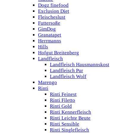
Dogz finefood
Exclusion Diet
Fleischeslust
Futtersoße
GimDog
Granatapet
Herrmanns
Hills
Hofgut Breitenberg
Landfleisch
Landfleisch Hausmannskost
Landfleisch Pur
Landfleisch Wolf
Marengo
Rinti
Rinti Feinest
Rinti Filetto
Rinti Gold
Rinti Kennerfleisch
Rinti Leichte Beute
Rinti Sensible
Rinti Singlefleisch