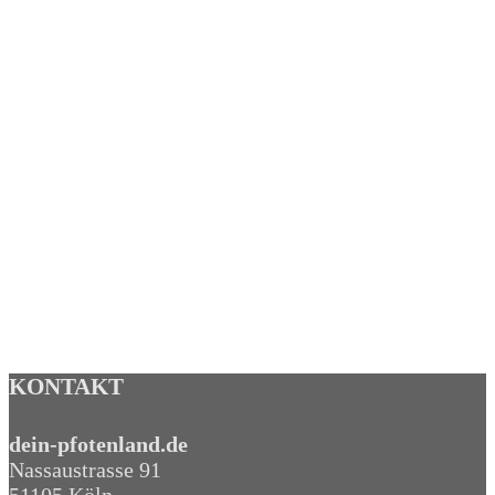
Compare
Karlie BIG
MOUSE
Katzenspaß –
40 cm
Hersteller:
Karlie
26,29
€
zzgl.
Versandkosten
KONTAKT
dein-pfotenland.de
Nassaustrasse 91
51105 Köln