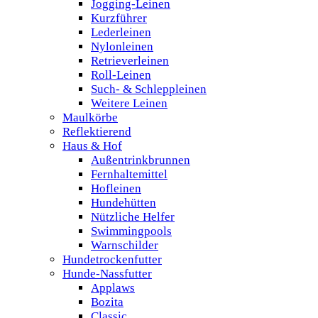
Jogging-Leinen
Kurzführer
Lederleinen
Nylonleinen
Retrieverleinen
Roll-Leinen
Such- & Schleppleinen
Weitere Leinen
Maulkörbe
Reflektierend
Haus & Hof
Außentrinkbrunnen
Fernhaltemittel
Hofleinen
Hundehütten
Nützliche Helfer
Swimmingpools
Warnschilder
Hundetrockenfutter
Hunde-Nassfutter
Applaws
Bozita
Classic