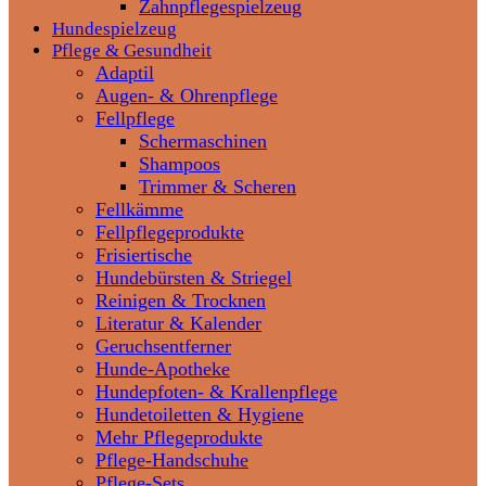
Zahnpflegespielzeug
Hundespielzeug
Pflege & Gesundheit
Adaptil
Augen- & Ohrenpflege
Fellpflege
Schermaschinen
Shampoos
Trimmer & Scheren
Fellkämme
Fellpflegeprodukte
Frisiertische
Hundebürsten & Striegel
Reinigen & Trocknen
Literatur & Kalender
Geruchsentferner
Hunde-Apotheke
Hundepfoten- & Krallenpflege
Hundetoiletten & Hygiene
Mehr Pflegeprodukte
Pflege-Handschuhe
Pflege-Sets