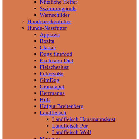
Nützliche Helfer
Swimmingpools
Warnschilder
Hundetrockenfutter
Hunde-Nassfutter
Applaws
Bozita
Classic
Dogz finefood
Exclusion Diet
Fleischeslust
Futtersoße
GimDog
Granatapet
Herrmanns
Hills
Hofgut Breitenberg
Landfleisch
Landfleisch Hausmannskost
Landfleisch Pur
Landfleisch Wolf
Marengo