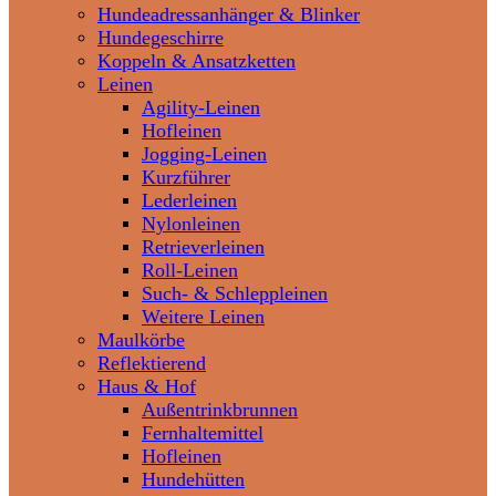
Hundeadressanhänger & Blinker
Hundegeschirre
Koppeln & Ansatzketten
Leinen
Agility-Leinen
Hofleinen
Jogging-Leinen
Kurzführer
Lederleinen
Nylonleinen
Retrieverleinen
Roll-Leinen
Such- & Schleppleinen
Weitere Leinen
Maulkörbe
Reflektierend
Haus & Hof
Außentrinkbrunnen
Fernhaltemittel
Hofleinen
Hundehütten