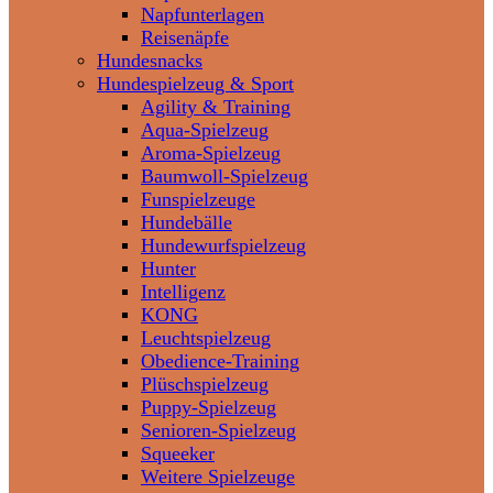
Napfunterlagen
Reisenäpfe
Hundesnacks
Hundespielzeug & Sport
Agility & Training
Aqua-Spielzeug
Aroma-Spielzeug
Baumwoll-Spielzeug
Funspielzeuge
Hundebälle
Hundewurfspielzeug
Hunter
Intelligenz
KONG
Leuchtspielzeug
Obedience-Training
Plüschspielzeug
Puppy-Spielzeug
Senioren-Spielzeug
Squeeker
Weitere Spielzeuge