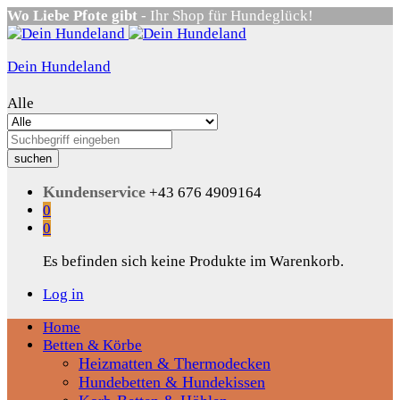
Wo Liebe Pfote gibt
- Ihr Shop für Hundeglück!
Dein Hundeland
Alle
suchen
Kundenservice
+43 676 4909164
0
0
Es befinden sich keine Produkte im Warenkorb.
Log in
Home
Betten & Körbe
Heizmatten & Thermodecken
Hundebetten & Hundekissen