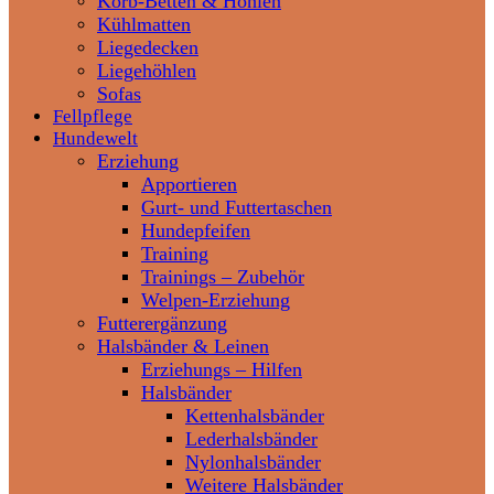
Korb-Betten & Höhlen
Kühlmatten
Liegedecken
Liegehöhlen
Sofas
Fellpflege
Hundewelt
Erziehung
Apportieren
Gurt- und Futtertaschen
Hundepfeifen
Training
Trainings – Zubehör
Welpen-Erziehung
Futterergänzung
Halsbänder & Leinen
Erziehungs – Hilfen
Halsbänder
Kettenhalsbänder
Lederhalsbänder
Nylonhalsbänder
Weitere Halsbänder