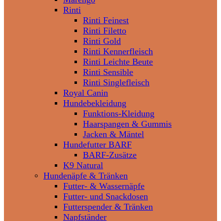
Rinti
Rinti Feinest
Rinti Filetto
Rinti Gold
Rinti Kennerfleisch
Rinti Leichte Beute
Rinti Sensible
Rinti Singlefleisch
Royal Canin
Hundebekleidung
Funktions-Kleidung
Haarspangen & Gummis
Jacken & Mäntel
Hundefutter BARF
BARF-Zusätze
K9 Natural
Hundenäpfe & Tränken
Futter- & Wassernäpfe
Futter- und Snackdosen
Futterspender & Tränken
Napfständer