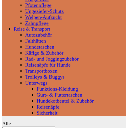
Pfotenpflege
Ungeziefer-Schutz
Welpen-Aufzucht
Zahnpflege
Reise & Transport
Autozubehör
Falthütten
Hundetaschen
Käfige & Zubehör
Rad- und Joggingzubehör
Reisenäpfe für Hunde
Transportboxen
Trolleys & Buggys
Unterwegs
Funktions-Kleidung
Gurt- & Futtertaschen
Hundekotbeutel & Zubehör
Reisenäpfe
Sicherheit
Alle