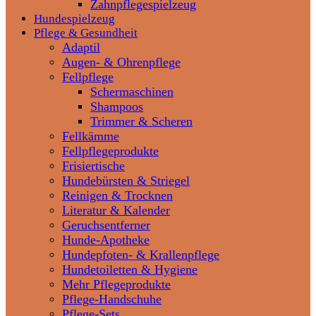
Zahnpflegespielzeug
Hundespielzeug
Pflege & Gesundheit
Adaptil
Augen- & Ohrenpflege
Fellpflege
Schermaschinen
Shampoos
Trimmer & Scheren
Fellkämme
Fellpflegeprodukte
Frisiertische
Hundebürsten & Striegel
Reinigen & Trocknen
Literatur & Kalender
Geruchsentferner
Hunde-Apotheke
Hundepfoten- & Krallenpflege
Hundetoiletten & Hygiene
Mehr Pflegeprodukte
Pflege-Handschuhe
Pflege-Sets