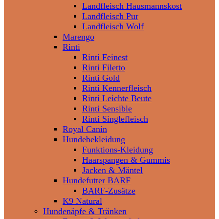
Landfleisch Hausmannskost
Landfleisch Pur
Landfleisch Wolf
Marengo
Rinti
Rinti Feinest
Rinti Filetto
Rinti Gold
Rinti Kennerfleisch
Rinti Leichte Beute
Rinti Sensible
Rinti Singlefleisch
Royal Canin
Hundebekleidung
Funktions-Kleidung
Haarspangen & Gummis
Jacken & Mäntel
Hundefutter BARF
BARF-Zusätze
K9 Natural
Hundenäpfe & Tränken