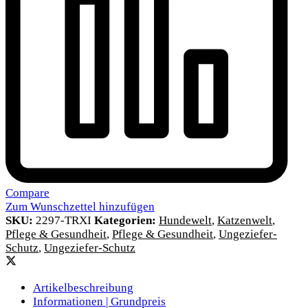
Compare
Zum Wunschzettel hinzufügen
SKU:
2297-TRXI
Kategorien:
Hundewelt
,
Katzenwelt
,
Pflege & Gesundheit
,
Pflege & Gesundheit
,
Ungeziefer-
Schutz
,
Ungeziefer-Schutz
Artikelbeschreibung
Informationen | Grundpreis