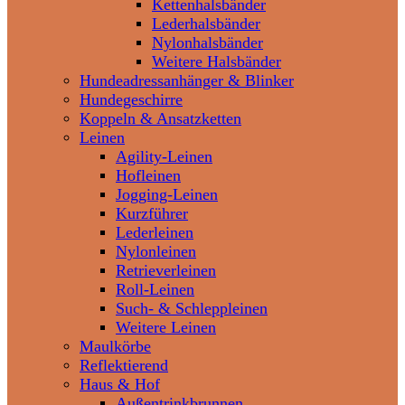
Kettenhalsbänder
Lederhalsbänder
Nylonhalsbänder
Weitere Halsbänder
Hundeadressanhänger & Blinker
Hundegeschirre
Koppeln & Ansatzketten
Leinen
Agility-Leinen
Hofleinen
Jogging-Leinen
Kurzführer
Lederleinen
Nylonleinen
Retrieverleinen
Roll-Leinen
Such- & Schleppleinen
Weitere Leinen
Maulkörbe
Reflektierend
Haus & Hof
Außentrinkbrunnen