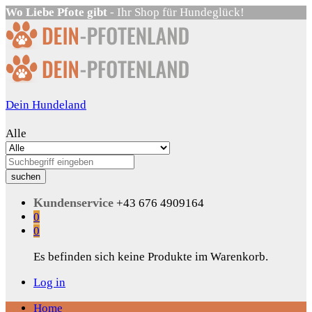
Wo Liebe Pfote gibt
- Ihr Shop für Hundeglück!
Dein Hundeland
Alle
suchen
Kundenservice
+43 676 4909164
0
0
Es befinden sich keine Produkte im Warenkorb.
Log in
Home