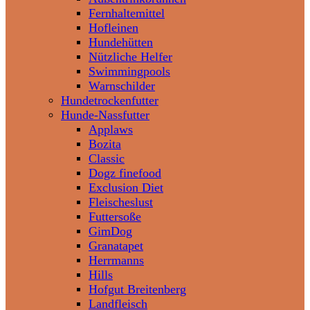
Fernhaltemittel
Hofleinen
Hundehütten
Nützliche Helfer
Swimmingpools
Warnschilder
Hundetrockenfutter
Hunde-Nassfutter
Applaws
Bozita
Classic
Dogz finefood
Exclusion Diet
Fleischeslust
Futtersoße
GimDog
Granatapet
Herrmanns
Hills
Hofgut Breitenberg
Landfleisch