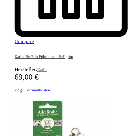
Compare
Karlie Buffalo Führleine – Hellgrün
Hersteller:
Karlie
69,00
€
zzgl.
Versandkosten