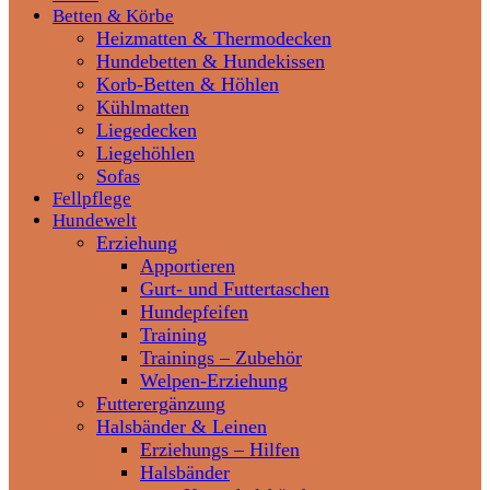
Betten & Körbe
Heizmatten & Thermodecken
Hundebetten & Hundekissen
Korb-Betten & Höhlen
Kühlmatten
Liegedecken
Liegehöhlen
Sofas
Fellpflege
Hundewelt
Erziehung
Apportieren
Gurt- und Futtertaschen
Hundepfeifen
Training
Trainings – Zubehör
Welpen-Erziehung
Futterergänzung
Halsbänder & Leinen
Erziehungs – Hilfen
Halsbänder