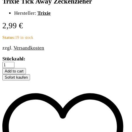
Trixie Tick Away Zeckenzieher
Hersteller:
Trixie
2,99
€
Status:
19 in stock
zzgl.
Versandkosten
Trixie
Stückzahl:
Tick
Away
Add to cart
Zeckenzieher
Sofort kaufen
quantity