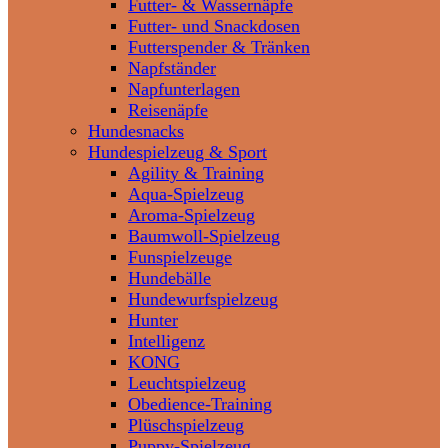
Futter- & Wassernäpfe
Futter- und Snackdosen
Futterspender & Tränken
Napfständer
Napfunterlagen
Reisenäpfe
Hundesnacks
Hundespielzeug & Sport
Agility & Training
Aqua-Spielzeug
Aroma-Spielzeug
Baumwoll-Spielzeug
Funspielzeuge
Hundebälle
Hundewurfspielzeug
Hunter
Intelligenz
KONG
Leuchtspielzeug
Obedience-Training
Plüschspielzeug
Puppy-Spielzeug