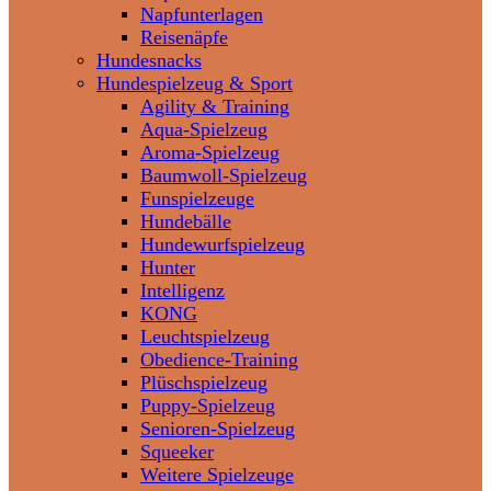
Napfunterlagen
Reisenäpfe
Hundesnacks
Hundespielzeug & Sport
Agility & Training
Aqua-Spielzeug
Aroma-Spielzeug
Baumwoll-Spielzeug
Funspielzeuge
Hundebälle
Hundewurfspielzeug
Hunter
Intelligenz
KONG
Leuchtspielzeug
Obedience-Training
Plüschspielzeug
Puppy-Spielzeug
Senioren-Spielzeug
Squeeker
Weitere Spielzeuge