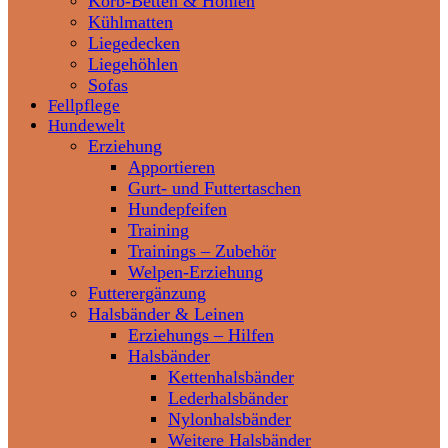
Korb-Betten & Höhlen
Kühlmatten
Liegedecken
Liegehöhlen
Sofas
Fellpflege
Hundewelt
Erziehung
Apportieren
Gurt- und Futtertaschen
Hundepfeifen
Training
Trainings – Zubehör
Welpen-Erziehung
Futterergänzung
Halsbänder & Leinen
Erziehungs – Hilfen
Halsbänder
Kettenhalsbänder
Lederhalsbänder
Nylonhalsbänder
Weitere Halsbänder