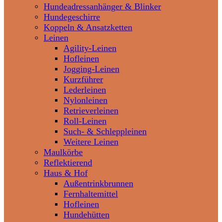
Hundeadressanhänger & Blinker
Hundegeschirre
Koppeln & Ansatzketten
Leinen
Agility-Leinen
Hofleinen
Jogging-Leinen
Kurzführer
Lederleinen
Nylonleinen
Retrieverleinen
Roll-Leinen
Such- & Schleppleinen
Weitere Leinen
Maulkörbe
Reflektierend
Haus & Hof
Außentrinkbrunnen
Fernhaltemittel
Hofleinen
Hundehütten