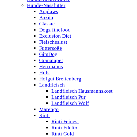
Hunde-Nassfutter
Applaws
Bozita
Classic
Dogz finefood
Exclusion Diet
Fleischeslust
Futtersoße
GimDog
Granatapet
Herrmanns
Hills
Hofgut Breitenberg
Landfleisch
Landfleisch Hausmannskost
Landfleisch Pur
Landfleisch Wolf
Marengo
Rinti
Rinti Feinest
Rinti Filetto
Rinti Gold