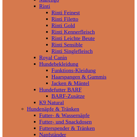
Rinti
Rinti Feinest
Rinti Filetto
Rinti Gold
Rinti Kennerfleisch
Rinti Leichte Beute
Rinti Sensible
Rinti Singlefleisch
Royal Canin
Hundebekleidung
Funktions-Kleidung
Haarspangen & Gummis
Jacken & Mäntel
Hundefutter BARF
BARF-Zusätze
K9 Natural
Hundenäpfe & Tränken
Futter- & Wassernäpfe
Futter- und Snackdosen
Futterspender & Tränken
Napfständer