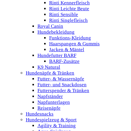
Rinti Kennerfleisch
Rinti Leichte Beute
Rinti Sensible
Rinti Singlefleisch
Royal Canin
Hundebekleidung
Funktions-Kleidung
Haarspangen & Gummis
Jacken & Mäntel
Hundefutter BARF
BARF-Zusätze
K9 Natural
Hundenäpfe & Tränken
Futter- & Wassernäpfe
Futter- und Snackdosen
Futterspender & Tränken
Napfständer
Napfunterlagen
Reisenäpfe
Hundesnacks
Hundespielzeug & Sport
Agility & Training