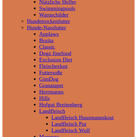
Nützliche Helfer
Swimmingpools
Warnschilder
Hundetrockenfutter
Hunde-Nassfutter
Applaws
Bozita
Classic
Dogz finefood
Exclusion Diet
Fleischeslust
Futtersoße
GimDog
Granatapet
Herrmanns
Hills
Hofgut Breitenberg
Landfleisch
Landfleisch Hausmannskost
Landfleisch Pur
Landfleisch Wolf
Marengo