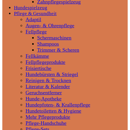
Zahnpflegespielzeug
Hundespielzeug
Pflege & Gesundheit
Adaptil
Augen- & Ohrenpflege
Fellpflege
Schermaschinen
Shampoos
Trimmer & Scheren
Fellkämme
Fellpflegeprodukte
Frisiertische
Hundebürsten & Striegel
Reinigen & Trocknen
Literatur & Kalender
Geruchsentferner
Hunde-Apotheke
Hundepfoten- & Krallenpflege
Hundetoiletten & Hygiene
Mehr Pflegeprodukte
Pflege-Handschuhe
Pflege-Sets