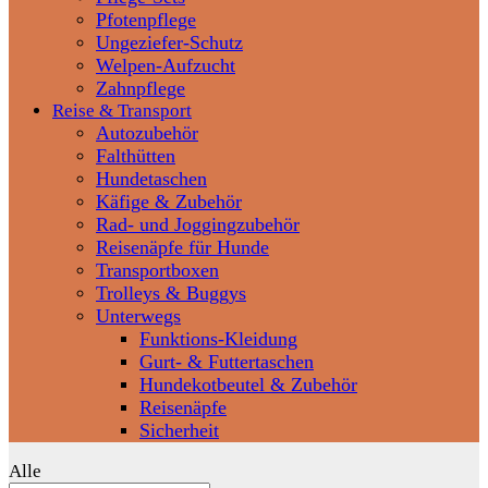
Pfotenpflege
Ungeziefer-Schutz
Welpen-Aufzucht
Zahnpflege
Reise & Transport
Autozubehör
Falthütten
Hundetaschen
Käfige & Zubehör
Rad- und Joggingzubehör
Reisenäpfe für Hunde
Transportboxen
Trolleys & Buggys
Unterwegs
Funktions-Kleidung
Gurt- & Futtertaschen
Hundekotbeutel & Zubehör
Reisenäpfe
Sicherheit
Alle