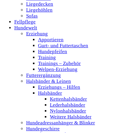
Liegedecken
Liegehöhlen
Sofas
Fellpflege
Hundewelt
Erziehung
Apportieren
Gurt- und Futtertaschen
Hundepfeifen
Training
Trainings – Zubehör
Welpen-Erziehung
Futterergänzung
Halsbänder & Leinen
Erziehungs – Hilfen
Halsbänder
Kettenhalsbänder
Lederhalsbänder
Nylonhalsbänder
Weitere Halsbänder
Hundeadressanhänger & Blinker
Hundegeschirre