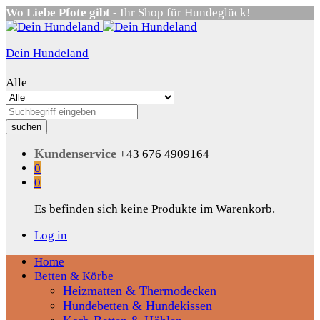
Wo Liebe Pfote gibt
- Ihr Shop für Hundeglück!
Dein Hundeland
Alle
suchen
Kundenservice
+43 676 4909164
0
0
Es befinden sich keine Produkte im Warenkorb.
Log in
Home
Betten & Körbe
Heizmatten & Thermodecken
Hundebetten & Hundekissen