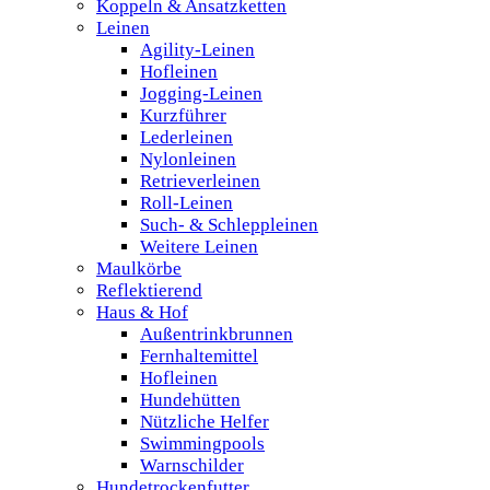
Koppeln & Ansatzketten
Leinen
Agility-Leinen
Hofleinen
Jogging-Leinen
Kurzführer
Lederleinen
Nylonleinen
Retrieverleinen
Roll-Leinen
Such- & Schleppleinen
Weitere Leinen
Maulkörbe
Reflektierend
Haus & Hof
Außentrinkbrunnen
Fernhaltemittel
Hofleinen
Hundehütten
Nützliche Helfer
Swimmingpools
Warnschilder
Hundetrockenfutter