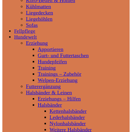
Korb-Betten & Höhlen
Kühlmatten
Liegedecken
Liegehöhlen
Sofas
Fellpflege
Hundewelt
Erziehung
Apportieren
Gurt- und Futtertaschen
Hundepfeifen
Training
Trainings – Zubehör
Welpen-Erziehung
Futterergänzung
Halsbänder & Leinen
Erziehungs – Hilfen
Halsbänder
Kettenhalsbänder
Lederhalsbänder
Nylonhalsbänder
Weitere Halsbänder