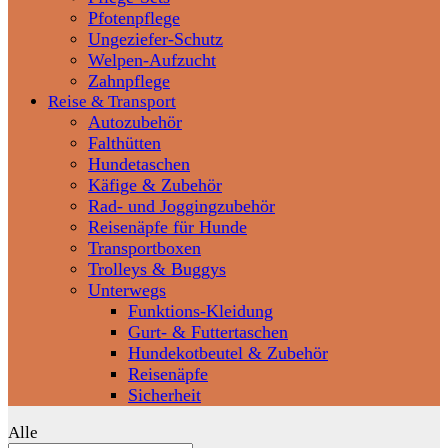
Pfotenpflege
Ungeziefer-Schutz
Welpen-Aufzucht
Zahnpflege
Reise & Transport
Autozubehör
Falthütten
Hundetaschen
Käfige & Zubehör
Rad- und Joggingzubehör
Reisenäpfe für Hunde
Transportboxen
Trolleys & Buggys
Unterwegs
Funktions-Kleidung
Gurt- & Futtertaschen
Hundekotbeutel & Zubehör
Reisenäpfe
Sicherheit
Alle