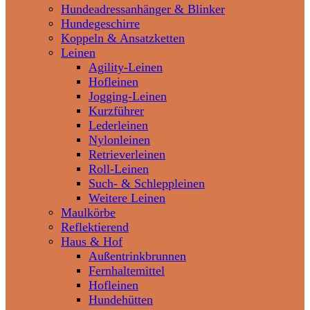
Hundeadressanhänger & Blinker
Hundegeschirre
Koppeln & Ansatzketten
Leinen
Agility-Leinen
Hofleinen
Jogging-Leinen
Kurzführer
Lederleinen
Nylonleinen
Retrieverleinen
Roll-Leinen
Such- & Schleppleinen
Weitere Leinen
Maulkörbe
Reflektierend
Haus & Hof
Außentrinkbrunnen
Fernhaltemittel
Hofleinen
Hundehütten