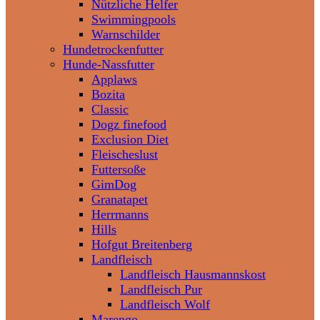
Nützliche Helfer
Swimmingpools
Warnschilder
Hundetrockenfutter
Hunde-Nassfutter
Applaws
Bozita
Classic
Dogz finefood
Exclusion Diet
Fleischeslust
Futtersoße
GimDog
Granatapet
Herrmanns
Hills
Hofgut Breitenberg
Landfleisch
Landfleisch Hausmannskost
Landfleisch Pur
Landfleisch Wolf
Marengo