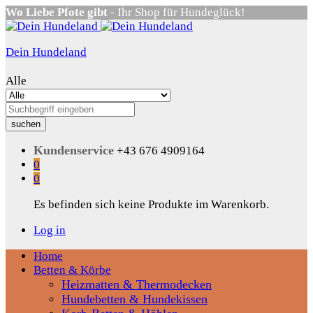
Wo Liebe Pfote gibt
- Ihr Shop für Hundeglück!
Dein Hundeland
Alle
suchen
Kundenservice
+43 676 4909164
0
0
Es befinden sich keine Produkte im Warenkorb.
Log in
Home
Betten & Körbe
Heizmatten & Thermodecken
Hundebetten & Hundekissen