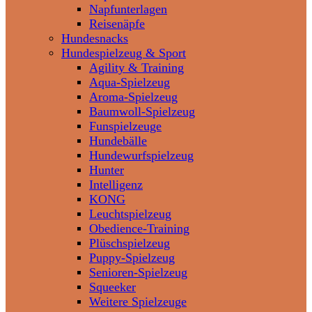
Napfunterlagen
Reisenäpfe
Hundesnacks
Hundespielzeug & Sport
Agility & Training
Aqua-Spielzeug
Aroma-Spielzeug
Baumwoll-Spielzeug
Funspielzeuge
Hundebälle
Hundewurfspielzeug
Hunter
Intelligenz
KONG
Leuchtspielzeug
Obedience-Training
Plüschspielzeug
Puppy-Spielzeug
Senioren-Spielzeug
Squeeker
Weitere Spielzeuge