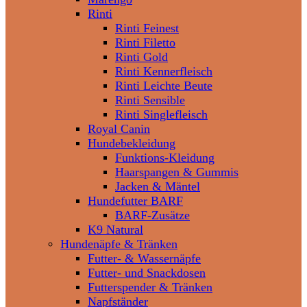
Rinti
Rinti Feinest
Rinti Filetto
Rinti Gold
Rinti Kennerfleisch
Rinti Leichte Beute
Rinti Sensible
Rinti Singlefleisch
Royal Canin
Hundebekleidung
Funktions-Kleidung
Haarspangen & Gummis
Jacken & Mäntel
Hundefutter BARF
BARF-Zusätze
K9 Natural
Hundenäpfe & Tränken
Futter- & Wassernäpfe
Futter- und Snackdosen
Futterspender & Tränken
Napfständer