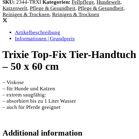
SKU:
2344-TRXI
Kategorien:
Fellpflege
,
Hundewelt
,
Katzenwelt
,
Pflege & Gesundheit
,
Pflege & Gesundheit
,
Reinigen & Trocknen
,
Reinigen & Trocknen
Artikelbeschreibung
Informationen | Grundpreis
Trixie Top-Fix Tier-Handtuch
– 50 x 60 cm
– Viskose
– für Hunde und Katzen
– extrem saugfähig:
– absorbiert bis zu 1 Liter Wasser
– auch für Pferde geeignet
Additional information