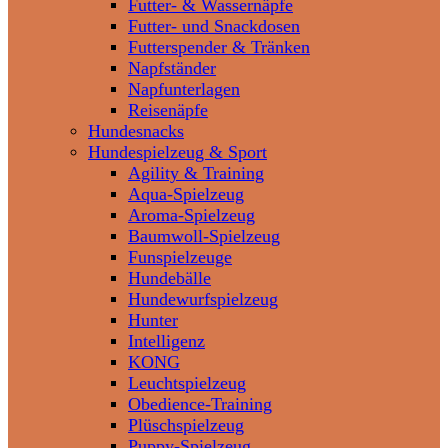
Futter- & Wassernäpfe
Futter- und Snackdosen
Futterspender & Tränken
Napfständer
Napfunterlagen
Reisenäpfe
Hundesnacks
Hundespielzeug & Sport
Agility & Training
Aqua-Spielzeug
Aroma-Spielzeug
Baumwoll-Spielzeug
Funspielzeuge
Hundebälle
Hundewurfspielzeug
Hunter
Intelligenz
KONG
Leuchtspielzeug
Obedience-Training
Plüschspielzeug
Puppy-Spielzeug