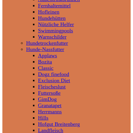
Fernhaltemittel
Hofleinen
Hundehütten
Nützliche Helfer
Swimmingpools
Warnschilder
Hundetrockenfutter
Hunde-Nassfutter
Applaws
Bozita
Classic
Dogz finefood
Exclusion Diet
Fleischeslust
Futtersoße
GimDog
Granatapet
Herrmanns
Hills
Hofgut Breitenberg
Landfleisch