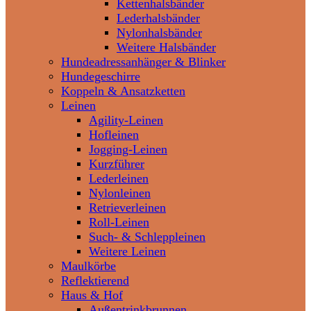
Kettenhalsbänder
Lederhalsbänder
Nylonhalsbänder
Weitere Halsbänder
Hundeadressanhänger & Blinker
Hundegeschirre
Koppeln & Ansatzketten
Leinen
Agility-Leinen
Hofleinen
Jogging-Leinen
Kurzführer
Lederleinen
Nylonleinen
Retrieverleinen
Roll-Leinen
Such- & Schleppleinen
Weitere Leinen
Maulkörbe
Reflektierend
Haus & Hof
Außentrinkbrunnen