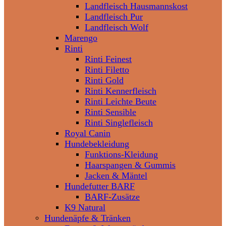
Landfleisch Hausmannskost
Landfleisch Pur
Landfleisch Wolf
Marengo
Rinti
Rinti Feinest
Rinti Filetto
Rinti Gold
Rinti Kennerfleisch
Rinti Leichte Beute
Rinti Sensible
Rinti Singlefleisch
Royal Canin
Hundebekleidung
Funktions-Kleidung
Haarspangen & Gummis
Jacken & Mäntel
Hundefutter BARF
BARF-Zusätze
K9 Natural
Hundenäpfe & Tränken