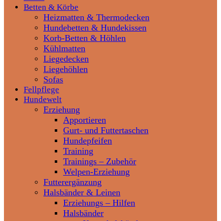
Betten & Körbe
Heizmatten & Thermodecken
Hundebetten & Hundekissen
Korb-Betten & Höhlen
Kühlmatten
Liegedecken
Liegehöhlen
Sofas
Fellpflege
Hundewelt
Erziehung
Apportieren
Gurt- und Futtertaschen
Hundepfeifen
Training
Trainings – Zubehör
Welpen-Erziehung
Futterergänzung
Halsbänder & Leinen
Erziehungs – Hilfen
Halsbänder