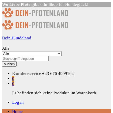
Wo Liebe Pfote gibt
- Ihr Shop für Hundeglück!
Dein Hundeland
Alle
suchen
Kundenservice
+43 676 4909164
0
0
Es befinden sich keine Produkte im Warenkorb.
Log in
Home