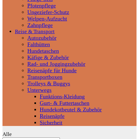
Pfotenpflege
Ungeziefer-Schutz
Welpen-Aufzucht
Zahnpflege
Reise & Transport
Autozubehör
Falthütten
Hundetaschen
Käfige & Zubehör
Rad- und Joggingzubehör
Reisenäpfe für Hunde
Transportboxen
Trolleys & Buggys
Unterwegs
Funktions-Kleidung
Gurt- & Futtertaschen
Hundekotbeutel & Zubehör
Reisenäpfe
Sicherheit
Alle