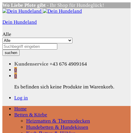
Wo Liebe Pfote gibt
- Ihr Shop für Hundeglück!
Dein Hundeland
Alle
suchen
Kundenservice
+43 676 4909164
0
0
Es befinden sich keine Produkte im Warenkorb.
Log in
Home
Betten & Körbe
Heizmatten & Thermodecken
Hundebetten & Hundekissen