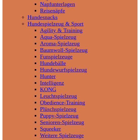
Napfunterlagen
Reisenäpfe
Hundesnacks
Hundespielzeug & Sport
Agility & Training
Aqua-Spielzeug
Aroma-Spielzeug
Baumwoll-Spielzeug
Funspielzeuge
Hundebälle
Hundewurfspielzeug
Hunter
Intelligenz
KONG
Leuchtspielzeug
Obedience-Training
Plüschspielzeug
Puppy-Spielzeug
Senioren-Spielzeug
Squeeker
Weitere Spielzeuge