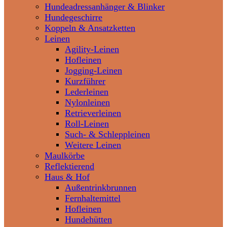
Hundeadressanhänger & Blinker
Hundegeschirre
Koppeln & Ansatzketten
Leinen
Agility-Leinen
Hofleinen
Jogging-Leinen
Kurzführer
Lederleinen
Nylonleinen
Retrieverleinen
Roll-Leinen
Such- & Schleppleinen
Weitere Leinen
Maulkörbe
Reflektierend
Haus & Hof
Außentrinkbrunnen
Fernhaltemittel
Hofleinen
Hundehütten