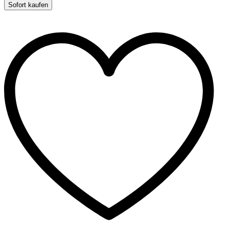
Nylonborsten
Sofort kaufen
quantity