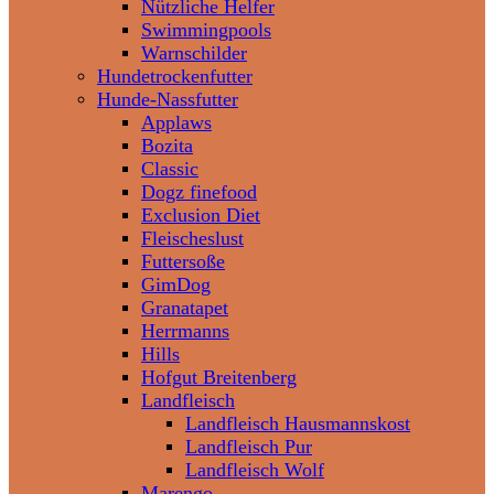
Nützliche Helfer
Swimmingpools
Warnschilder
Hundetrockenfutter
Hunde-Nassfutter
Applaws
Bozita
Classic
Dogz finefood
Exclusion Diet
Fleischeslust
Futtersoße
GimDog
Granatapet
Herrmanns
Hills
Hofgut Breitenberg
Landfleisch
Landfleisch Hausmannskost
Landfleisch Pur
Landfleisch Wolf
Marengo