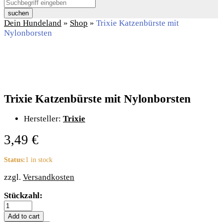
suchen
Dein Hundeland
»
Shop
»
Trixie Katzenbürste mit
Nylonborsten
Trixie Katzenbürste mit Nylonborsten
Hersteller:
Trixie
3,49
€
Status:
1 in stock
zzgl.
Versandkosten
Trixie
Stückzahl:
Katzenbürste
mit
Add to cart