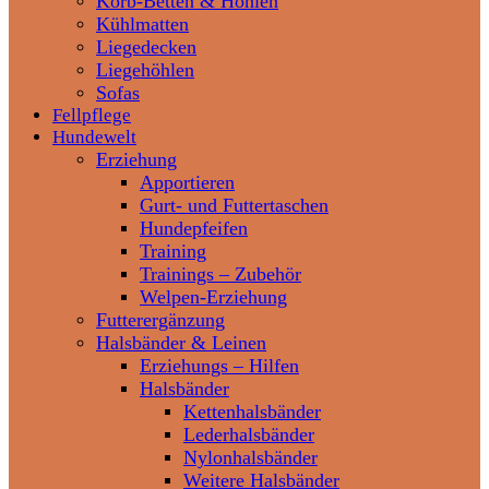
Korb-Betten & Höhlen
Kühlmatten
Liegedecken
Liegehöhlen
Sofas
Fellpflege
Hundewelt
Erziehung
Apportieren
Gurt- und Futtertaschen
Hundepfeifen
Training
Trainings – Zubehör
Welpen-Erziehung
Futterergänzung
Halsbänder & Leinen
Erziehungs – Hilfen
Halsbänder
Kettenhalsbänder
Lederhalsbänder
Nylonhalsbänder
Weitere Halsbänder