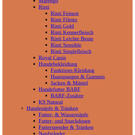
Marengo
Rinti
Rinti Feinest
Rinti Filetto
Rinti Gold
Rinti Kennerfleisch
Rinti Leichte Beute
Rinti Sensible
Rinti Singlefleisch
Royal Canin
Hundebekleidung
Funktions-Kleidung
Haarspangen & Gummis
Jacken & Mäntel
Hundefutter BARF
BARF-Zusätze
K9 Natural
Hundenäpfe & Tränken
Futter- & Wassernäpfe
Futter- und Snackdosen
Futterspender & Tränken
Napfständer