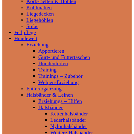
Korb-Betten & Höhlen
Kühlmatten
Liegedecken
Liegehöhlen
Sofas
Fellpflege
Hundewelt
Erziehung
Apportieren
Gurt- und Futtertaschen
Hundepfeifen
Training
Trainings – Zubehör
Welpen-Erziehung
Futterergänzung
Halsbänder & Leinen
Erziehungs – Hilfen
Halsbänder
Kettenhalsbänder
Lederhalsbänder
Nylonhalsbänder
Weitere Halsbänder