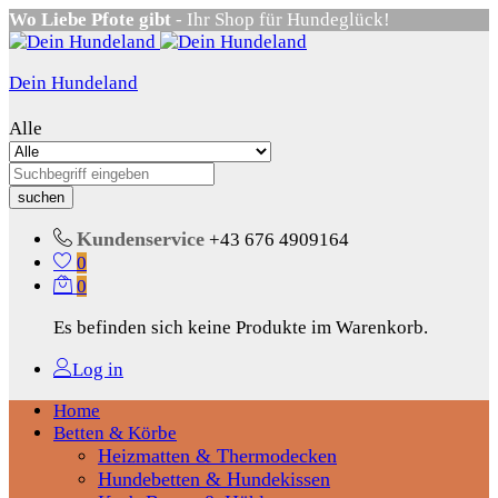
Wo Liebe Pfote gibt
- Ihr Shop für Hundeglück!
Dein Hundeland
Alle
suchen
Kundenservice
+43 676 4909164
0
0
Es befinden sich keine Produkte im Warenkorb.
Log in
Home
Betten & Körbe
Heizmatten & Thermodecken
Hundebetten & Hundekissen