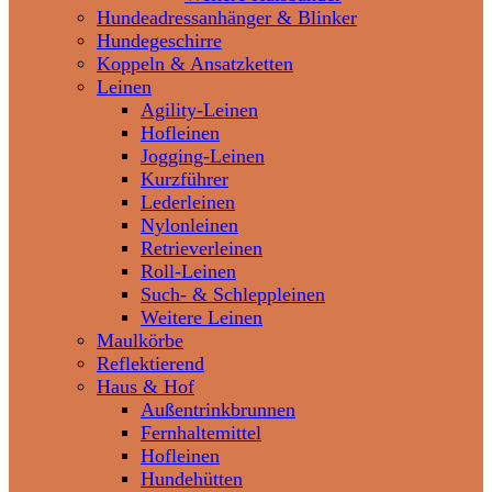
Hundeadressanhänger & Blinker
Hundegeschirre
Koppeln & Ansatzketten
Leinen
Agility-Leinen
Hofleinen
Jogging-Leinen
Kurzführer
Lederleinen
Nylonleinen
Retrieverleinen
Roll-Leinen
Such- & Schleppleinen
Weitere Leinen
Maulkörbe
Reflektierend
Haus & Hof
Außentrinkbrunnen
Fernhaltemittel
Hofleinen
Hundehütten