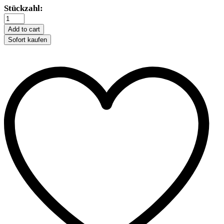
Trixie
Stückzahl:
Liegemulde
für
Add to cart
Kratzbäume
Sofort kaufen
-
40
cm,
Grau
quantity