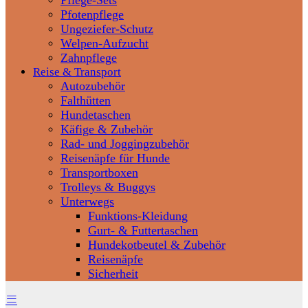
Pflege-Sets
Pfotenpflege
Ungeziefer-Schutz
Welpen-Aufzucht
Zahnpflege
Reise & Transport
Autozubehör
Falthütten
Hundetaschen
Käfige & Zubehör
Rad- und Joggingzubehör
Reisenäpfe für Hunde
Transportboxen
Trolleys & Buggys
Unterwegs
Funktions-Kleidung
Gurt- & Futtertaschen
Hundekotbeutel & Zubehör
Reisenäpfe
Sicherheit