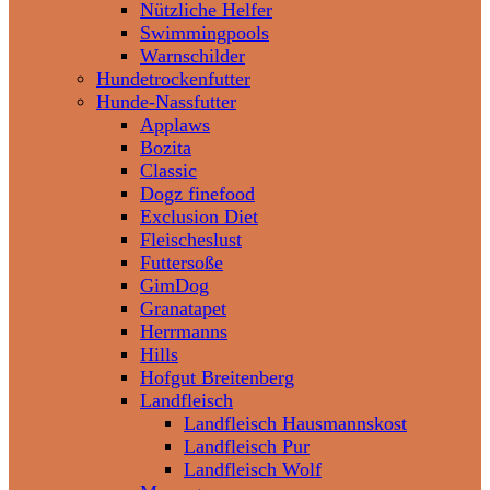
Nützliche Helfer
Swimmingpools
Warnschilder
Hundetrockenfutter
Hunde-Nassfutter
Applaws
Bozita
Classic
Dogz finefood
Exclusion Diet
Fleischeslust
Futtersoße
GimDog
Granatapet
Herrmanns
Hills
Hofgut Breitenberg
Landfleisch
Landfleisch Hausmannskost
Landfleisch Pur
Landfleisch Wolf