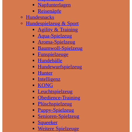
Napfunterlagen
Reisenäpfe
Hundesnacks
Hundespielzeug & Sport
Agility & Training
Aqua-Spielzeug
Aroma-Spielzeug
Baumwoll-Spielzeug
Funspielzeuge
Hundebälle
Hundewurfspielzeug
Hunter
Intelligenz
KONG
Leuchtspielzeug
Obedience-Training
Plüschspielzeug
Puppy-Spielzeug
Senioren-Spielzeug
Squeeker
Weitere Spielzeuge