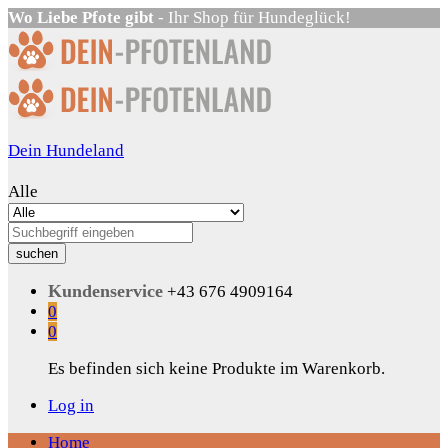
Wo Liebe Pfote gibt
- Ihr Shop für Hundeglück!
Dein Hundeland
Alle
suchen
Kundenservice
+43 676 4909164
0
0
Es befinden sich keine Produkte im Warenkorb.
Log in
Home