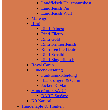
Landfleisch Hausmannskost
Landfleisch Pur
Landfleisch Wolf
Marengo
Rinti
Rinti Feinest
Rinti Filetto
Rinti Gold
Rinti Kennerfleisch
Rinti Leichte Beute
Rinti Sensible
Rinti Singlefleisch
Royal Canin
Hundebekleidung
Funktions-Kleidung
Haarspangen & Gummis
Jacken & Mäntel
Hundefutter BARF
BARF-Zusätze
K9 Natural
Hundenäpfe & Tränken