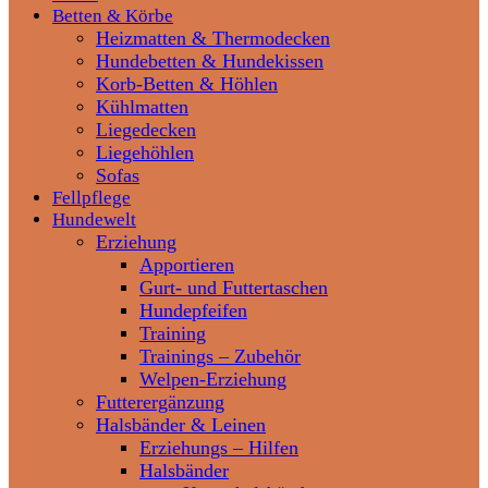
Betten & Körbe
Heizmatten & Thermodecken
Hundebetten & Hundekissen
Korb-Betten & Höhlen
Kühlmatten
Liegedecken
Liegehöhlen
Sofas
Fellpflege
Hundewelt
Erziehung
Apportieren
Gurt- und Futtertaschen
Hundepfeifen
Training
Trainings – Zubehör
Welpen-Erziehung
Futterergänzung
Halsbänder & Leinen
Erziehungs – Hilfen
Halsbänder