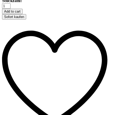
Trixie
Stückzahl:
Sisal-
Kratzwelle
Add to cart
Inca
Sofort kaufen
quantity