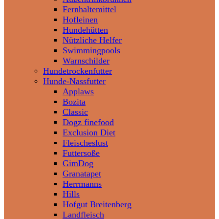
Fernhaltemittel
Hofleinen
Hundehütten
Nützliche Helfer
Swimmingpools
Warnschilder
Hundetrockenfutter
Hunde-Nassfutter
Applaws
Bozita
Classic
Dogz finefood
Exclusion Diet
Fleischeslust
Futtersoße
GimDog
Granatapet
Herrmanns
Hills
Hofgut Breitenberg
Landfleisch