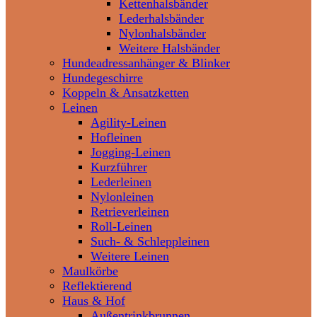
Kettenhalsbänder
Lederhalsbänder
Nylonhalsbänder
Weitere Halsbänder
Hundeadressanhänger & Blinker
Hundegeschirre
Koppeln & Ansatzketten
Leinen
Agility-Leinen
Hofleinen
Jogging-Leinen
Kurzführer
Lederleinen
Nylonleinen
Retrieverleinen
Roll-Leinen
Such- & Schleppleinen
Weitere Leinen
Maulkörbe
Reflektierend
Haus & Hof
Außentrinkbrunnen