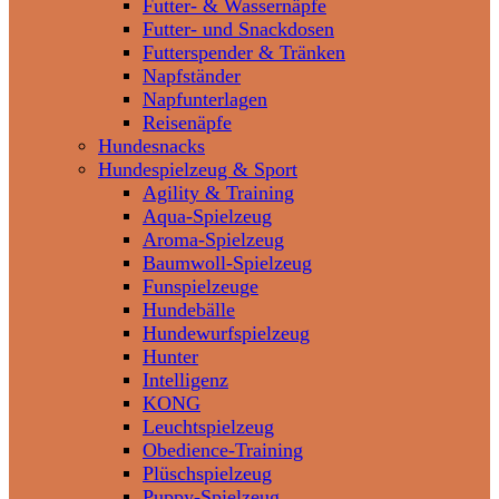
Futter- & Wassernäpfe
Futter- und Snackdosen
Futterspender & Tränken
Napfständer
Napfunterlagen
Reisenäpfe
Hundesnacks
Hundespielzeug & Sport
Agility & Training
Aqua-Spielzeug
Aroma-Spielzeug
Baumwoll-Spielzeug
Funspielzeuge
Hundebälle
Hundewurfspielzeug
Hunter
Intelligenz
KONG
Leuchtspielzeug
Obedience-Training
Plüschspielzeug
Puppy-Spielzeug