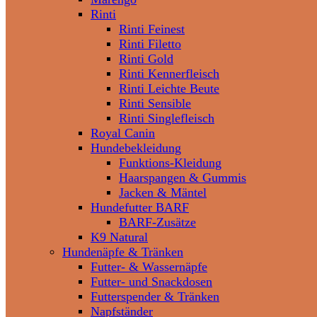
Rinti
Rinti Feinest
Rinti Filetto
Rinti Gold
Rinti Kennerfleisch
Rinti Leichte Beute
Rinti Sensible
Rinti Singlefleisch
Royal Canin
Hundebekleidung
Funktions-Kleidung
Haarspangen & Gummis
Jacken & Mäntel
Hundefutter BARF
BARF-Zusätze
K9 Natural
Hundenäpfe & Tränken
Futter- & Wassernäpfe
Futter- und Snackdosen
Futterspender & Tränken
Napfständer