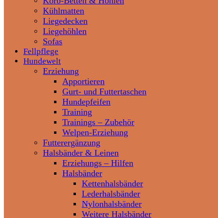
Korb-Betten & Höhlen
Kühlmatten
Liegedecken
Liegehöhlen
Sofas
Fellpflege
Hundewelt
Erziehung
Apportieren
Gurt- und Futtertaschen
Hundepfeifen
Training
Trainings – Zubehör
Welpen-Erziehung
Futterergänzung
Halsbänder & Leinen
Erziehungs – Hilfen
Halsbänder
Kettenhalsbänder
Lederhalsbänder
Nylonhalsbänder
Weitere Halsbänder