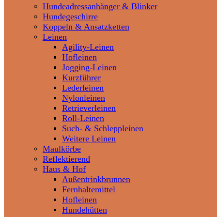
Hundeadressanhänger & Blinker
Hundegeschirre
Koppeln & Ansatzketten
Leinen
Agility-Leinen
Hofleinen
Jogging-Leinen
Kurzführer
Lederleinen
Nylonleinen
Retrieverleinen
Roll-Leinen
Such- & Schleppleinen
Weitere Leinen
Maulkörbe
Reflektierend
Haus & Hof
Außentrinkbrunnen
Fernhaltemittel
Hofleinen
Hundehütten