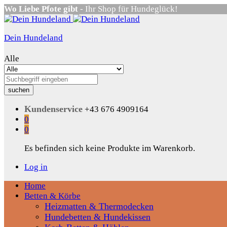
Wo Liebe Pfote gibt
- Ihr Shop für Hundeglück!
Dein Hundeland
Alle
suchen
Kundenservice
+43 676 4909164
0
0
Es befinden sich keine Produkte im Warenkorb.
Log in
Home
Betten & Körbe
Heizmatten & Thermodecken
Hundebetten & Hundekissen