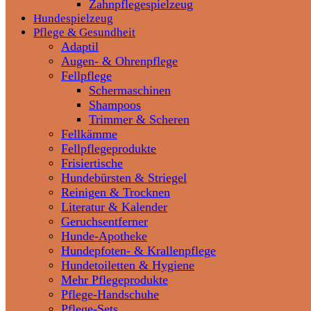
Zahnpflegespielzeug
Hundespielzeug
Pflege & Gesundheit
Adaptil
Augen- & Ohrenpflege
Fellpflege
Schermaschinen
Shampoos
Trimmer & Scheren
Fellkämme
Fellpflegeprodukte
Frisiertische
Hundebürsten & Striegel
Reinigen & Trocknen
Literatur & Kalender
Geruchsentferner
Hunde-Apotheke
Hundepfoten- & Krallenpflege
Hundetoiletten & Hygiene
Mehr Pflegeprodukte
Pflege-Handschuhe
Pflege-Sets