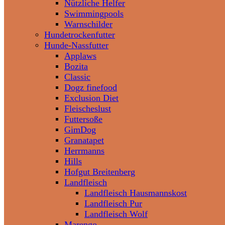
Nützliche Helfer
Swimmingpools
Warnschilder
Hundetrockenfutter
Hunde-Nassfutter
Applaws
Bozita
Classic
Dogz finefood
Exclusion Diet
Fleischeslust
Futtersoße
GimDog
Granatapet
Herrmanns
Hills
Hofgut Breitenberg
Landfleisch
Landfleisch Hausmannskost
Landfleisch Pur
Landfleisch Wolf
Marengo