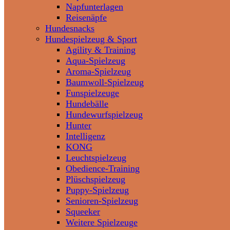
Napfunterlagen
Reisenäpfe
Hundesnacks
Hundespielzeug & Sport
Agility & Training
Aqua-Spielzeug
Aroma-Spielzeug
Baumwoll-Spielzeug
Funspielzeuge
Hundebälle
Hundewurfspielzeug
Hunter
Intelligenz
KONG
Leuchtspielzeug
Obedience-Training
Plüschspielzeug
Puppy-Spielzeug
Senioren-Spielzeug
Squeeker
Weitere Spielzeuge