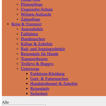
Pfotenpflege
Ungeziefer-Schutz
Welpen-Aufzucht
Zahnpflege
Reise & Transport
Autozubehör
Falthütten
Hundetaschen
Käfige & Zubehör
Rad- und Joggingzubehör
Reisenäpfe für Hunde
Transportboxen
Trolleys & Buggys
Unterwegs
Funktions-Kleidung
Gurt- & Futtertaschen
Hundekotbeutel & Zubehör
Reisenäpfe
Sicherheit
Alle