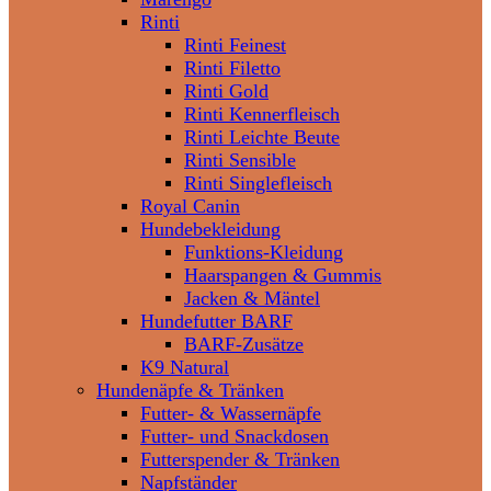
Rinti
Rinti Feinest
Rinti Filetto
Rinti Gold
Rinti Kennerfleisch
Rinti Leichte Beute
Rinti Sensible
Rinti Singlefleisch
Royal Canin
Hundebekleidung
Funktions-Kleidung
Haarspangen & Gummis
Jacken & Mäntel
Hundefutter BARF
BARF-Zusätze
K9 Natural
Hundenäpfe & Tränken
Futter- & Wassernäpfe
Futter- und Snackdosen
Futterspender & Tränken
Napfständer