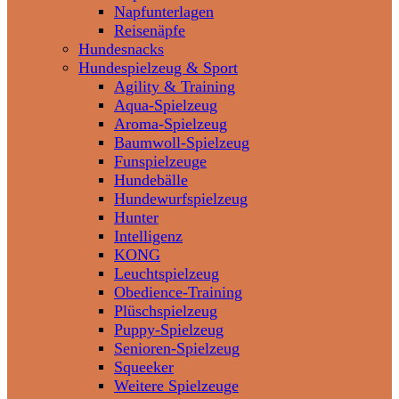
Napfunterlagen
Reisenäpfe
Hundesnacks
Hundespielzeug & Sport
Agility & Training
Aqua-Spielzeug
Aroma-Spielzeug
Baumwoll-Spielzeug
Funspielzeuge
Hundebälle
Hundewurfspielzeug
Hunter
Intelligenz
KONG
Leuchtspielzeug
Obedience-Training
Plüschspielzeug
Puppy-Spielzeug
Senioren-Spielzeug
Squeeker
Weitere Spielzeuge