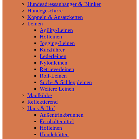
Hundeadressanhänger & Blinker
Hundegeschirre
Koppeln & Ansatzketten
Leinen
Agility-Leinen
Hofleinen
Jogging-Leinen
Kurzführer
Lederleinen
Nylonleinen
Retrieverleinen
Roll-Leinen
Such- & Schleppleinen
Weitere Leinen
Maulkörbe
Reflektierend
Haus & Hof
Außentrinkbrunnen
Fernhaltemittel
Hofleinen
Hundehütten