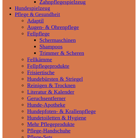
Zahnpflegespielzeug
Hundespielzeug
Pflege & Gesundheit
Adaptil
Augen- & Ohrenpflege
Fellpflege
Schermaschinen
Shampoos
Trimmer & Scheren
Fellkämme
Fellpflegeprodukte
Frisiertische
Hundebürsten & Striegel
Reinigen & Trocknen
Literatur & Kalender
Geruchsentferner
Hunde-Apotheke
Hundepfoten- & Krallenpflege
Hundetoiletten & Hygiene
Mehr Pflegeprodukte
Pflege-Handschuhe
Pflege-Sets