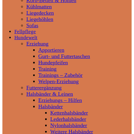
Korb-Betten & Höhlen
Kühlmatten
Liegedecken
Liegehöhlen
Sofas
Fellpflege
Hundewelt
Erziehung
Apportieren
Gurt- und Futtertaschen
Hundepfeifen
Training
Trainings – Zubehör
Welpen-Erziehung
Futterergänzung
Halsbänder & Leinen
Erziehungs – Hilfen
Halsbänder
Kettenhalsbänder
Lederhalsbänder
Nylonhalsbänder
Weitere Halsbänder