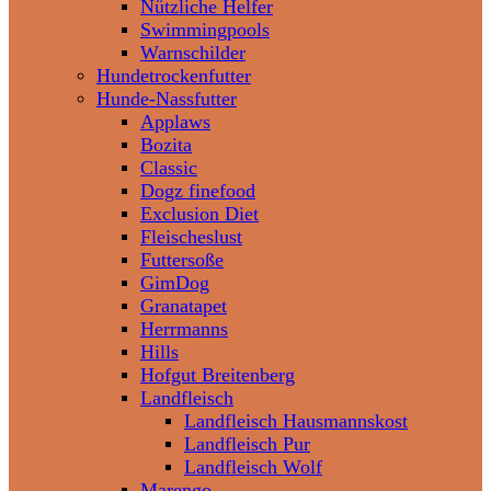
Nützliche Helfer
Swimmingpools
Warnschilder
Hundetrockenfutter
Hunde-Nassfutter
Applaws
Bozita
Classic
Dogz finefood
Exclusion Diet
Fleischeslust
Futtersoße
GimDog
Granatapet
Herrmanns
Hills
Hofgut Breitenberg
Landfleisch
Landfleisch Hausmannskost
Landfleisch Pur
Landfleisch Wolf
Marengo