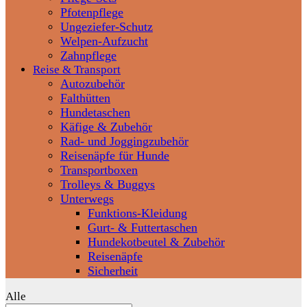
Pfotenpflege
Ungeziefer-Schutz
Welpen-Aufzucht
Zahnpflege
Reise & Transport
Autozubehör
Falthütten
Hundetaschen
Käfige & Zubehör
Rad- und Joggingzubehör
Reisenäpfe für Hunde
Transportboxen
Trolleys & Buggys
Unterwegs
Funktions-Kleidung
Gurt- & Futtertaschen
Hundekotbeutel & Zubehör
Reisenäpfe
Sicherheit
Alle