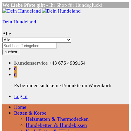
Wo Liebe Pfote gibt
- Ihr Shop für Hundeglück!
Dein Hundeland
Alle
suchen
Kundenservice
+43 676 4909164
0
0
Es befinden sich keine Produkte im Warenkorb.
Log in
Home
Betten & Körbe
Heizmatten & Thermodecken
Hundebetten & Hundekissen