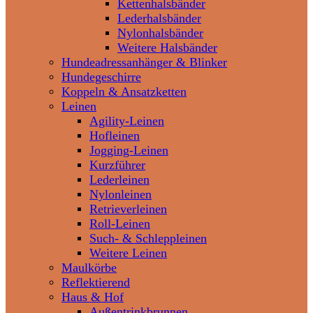
Kettenhalsbänder
Lederhalsbänder
Nylonhalsbänder
Weitere Halsbänder
Hundeadressanhänger & Blinker
Hundegeschirre
Koppeln & Ansatzketten
Leinen
Agility-Leinen
Hofleinen
Jogging-Leinen
Kurzführer
Lederleinen
Nylonleinen
Retrieverleinen
Roll-Leinen
Such- & Schleppleinen
Weitere Leinen
Maulkörbe
Reflektierend
Haus & Hof
Außentrinkbrunnen