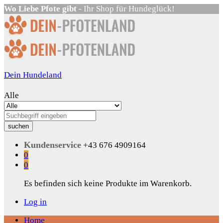
Wo Liebe Pfote gibt
- Ihr Shop für Hundeglück!
Dein Hundeland
Alle
suchen
Kundenservice
+43 676 4909164
0
0
Es befinden sich keine Produkte im Warenkorb.
Log in
Home