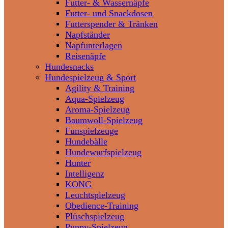
Futter- & Wassernäpfe
Futter- und Snackdosen
Futterspender & Tränken
Napfständer
Napfunterlagen
Reisenäpfe
Hundesnacks
Hundespielzeug & Sport
Agility & Training
Aqua-Spielzeug
Aroma-Spielzeug
Baumwoll-Spielzeug
Funspielzeuge
Hundebälle
Hundewurfspielzeug
Hunter
Intelligenz
KONG
Leuchtspielzeug
Obedience-Training
Plüschspielzeug
Puppy-Spielzeug