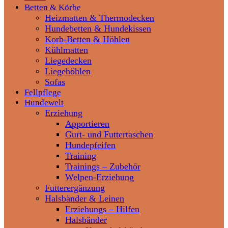
Betten & Körbe
Heizmatten & Thermodecken
Hundebetten & Hundekissen
Korb-Betten & Höhlen
Kühlmatten
Liegedecken
Liegehöhlen
Sofas
Fellpflege
Hundewelt
Erziehung
Apportieren
Gurt- und Futtertaschen
Hundepfeifen
Training
Trainings – Zubehör
Welpen-Erziehung
Futterergänzung
Halsbänder & Leinen
Erziehungs – Hilfen
Halsbänder