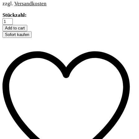
zzgl.
Versandkosten
Trixie
Stückzahl:
Spielangel
mit
Add to cart
Lederbändchen
Sofort kaufen
und
Feder
quantity