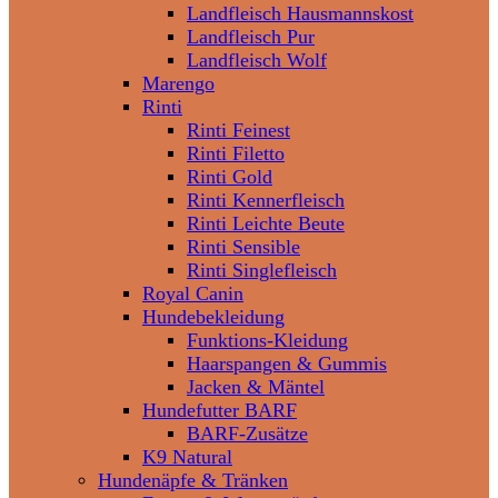
Landfleisch Hausmannskost
Landfleisch Pur
Landfleisch Wolf
Marengo
Rinti
Rinti Feinest
Rinti Filetto
Rinti Gold
Rinti Kennerfleisch
Rinti Leichte Beute
Rinti Sensible
Rinti Singlefleisch
Royal Canin
Hundebekleidung
Funktions-Kleidung
Haarspangen & Gummis
Jacken & Mäntel
Hundefutter BARF
BARF-Zusätze
K9 Natural
Hundenäpfe & Tränken