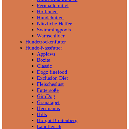
Fernhaltemittel
Hofleinen
Hundehütten
Nützliche Helfer
Swimmingpools
Warnschilder
Hundetrockenfutter
Hunde-Nassfutter
Applaws
Bozita
Classic
Dogz finefood
Exclusion Diet
Fleischeslust
Futtersoße
GimDog
Granatapet
Herrmanns
Hills
Hofgut Breitenberg
Landfleisch