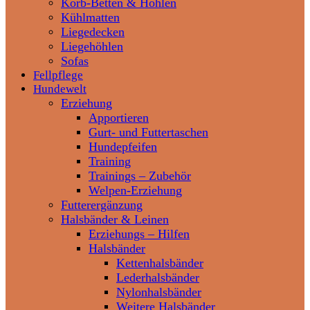
Korb-Betten & Höhlen
Kühlmatten
Liegedecken
Liegehöhlen
Sofas
Fellpflege
Hundewelt
Erziehung
Apportieren
Gurt- und Futtertaschen
Hundepfeifen
Training
Trainings – Zubehör
Welpen-Erziehung
Futterergänzung
Halsbänder & Leinen
Erziehungs – Hilfen
Halsbänder
Kettenhalsbänder
Lederhalsbänder
Nylonhalsbänder
Weitere Halsbänder