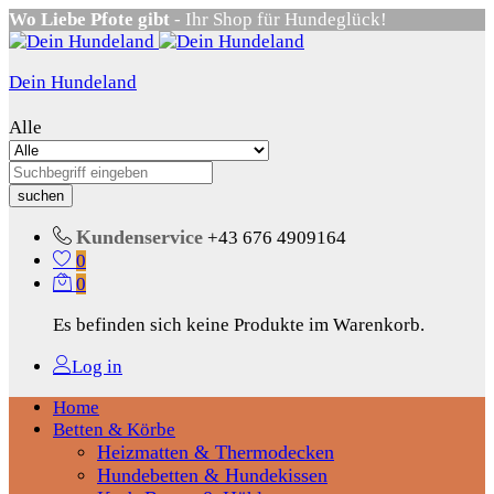
Wo Liebe Pfote gibt
- Ihr Shop für Hundeglück!
Dein Hundeland
Alle
suchen
Kundenservice
+43 676 4909164
0
0
Es befinden sich keine Produkte im Warenkorb.
Log in
Home
Betten & Körbe
Heizmatten & Thermodecken
Hundebetten & Hundekissen