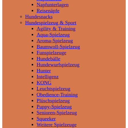
Napfunterlagen
Reisenäpfe
Hundesnacks
Hundespielzeug & Sport
Agility & Training
Aqua-Spielzeug
Aroma-Spielzeug
Baumwoll-Spielzeug
Funspielzeuge
Hundebälle
Hundewurfspielzeug
Hunter
Intelligenz
KONG
Leuchtspielzeug
Obedience-Training
Plüschspielzeug
Puppy-Spielzeug
Senioren-Spielzeug
Squeeker
Weitere Spielzeuge