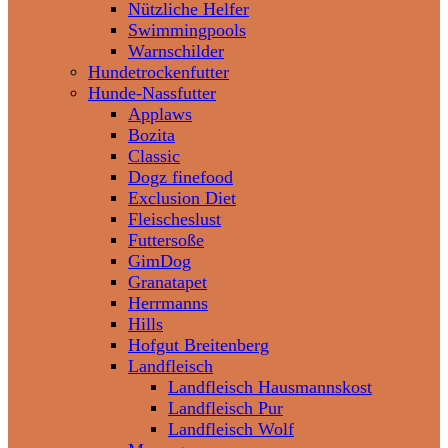
Nützliche Helfer
Swimmingpools
Warnschilder
Hundetrockenfutter
Hunde-Nassfutter
Applaws
Bozita
Classic
Dogz finefood
Exclusion Diet
Fleischeslust
Futtersoße
GimDog
Granatapet
Herrmanns
Hills
Hofgut Breitenberg
Landfleisch
Landfleisch Hausmannskost
Landfleisch Pur
Landfleisch Wolf