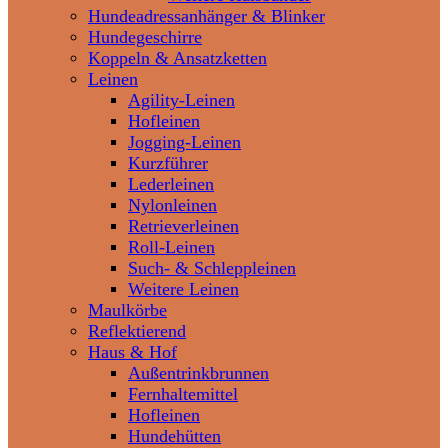
Hundeadressanhänger & Blinker
Hundegeschirre
Koppeln & Ansatzketten
Leinen
Agility-Leinen
Hofleinen
Jogging-Leinen
Kurzführer
Lederleinen
Nylonleinen
Retrieverleinen
Roll-Leinen
Such- & Schleppleinen
Weitere Leinen
Maulkörbe
Reflektierend
Haus & Hof
Außentrinkbrunnen
Fernhaltemittel
Hofleinen
Hundehütten