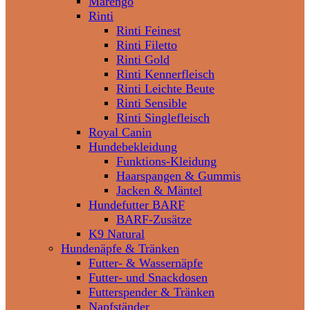
Marengo
Rinti
Rinti Feinest
Rinti Filetto
Rinti Gold
Rinti Kennerfleisch
Rinti Leichte Beute
Rinti Sensible
Rinti Singlefleisch
Royal Canin
Hundebekleidung
Funktions-Kleidung
Haarspangen & Gummis
Jacken & Mäntel
Hundefutter BARF
BARF-Zusätze
K9 Natural
Hundenäpfe & Tränken
Futter- & Wassernäpfe
Futter- und Snackdosen
Futterspender & Tränken
Napfständer