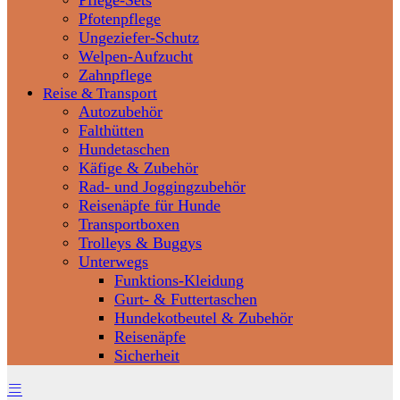
Pflege-Sets
Pfotenpflege
Ungeziefer-Schutz
Welpen-Aufzucht
Zahnpflege
Reise & Transport
Autozubehör
Falthütten
Hundetaschen
Käfige & Zubehör
Rad- und Joggingzubehör
Reisenäpfe für Hunde
Transportboxen
Trolleys & Buggys
Unterwegs
Funktions-Kleidung
Gurt- & Futtertaschen
Hundekotbeutel & Zubehör
Reisenäpfe
Sicherheit