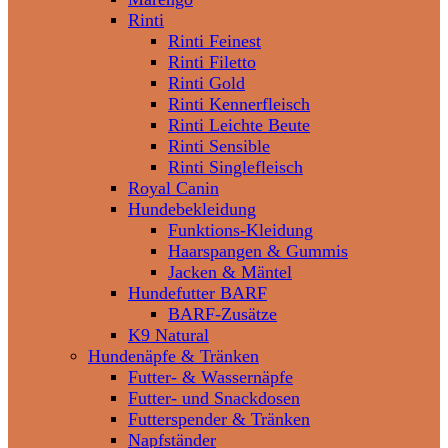
Rinti
Rinti Feinest
Rinti Filetto
Rinti Gold
Rinti Kennerfleisch
Rinti Leichte Beute
Rinti Sensible
Rinti Singlefleisch
Royal Canin
Hundebekleidung
Funktions-Kleidung
Haarspangen & Gummis
Jacken & Mäntel
Hundefutter BARF
BARF-Zusätze
K9 Natural
Hundenäpfe & Tränken
Futter- & Wassernäpfe
Futter- und Snackdosen
Futterspender & Tränken
Napfständer