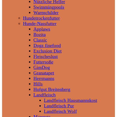
Nützliche Helfer
Swimmingpools
Warnschilder
Hundetrockenfutter
Hunde-Nassfutter
Applaws
Bozita
Classic
Dogz finefood
Exclusion Diet
Fleischeslust
Futtersoße
GimDog
Granatapet
Herrmanns
Hills
Hofgut Breitenberg
Landfleisch
Landfleisch Hausmannskost
Landfleisch Pur
Landfleisch Wolf
Marengo