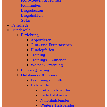
Korb-Betten & Höhlen
Kühlmatten
Liegedecken
Liegehöhlen
Sofas
Fellpflege
Hundewelt
Erziehung
Apportieren
Gurt- und Futtertaschen
Hundepfeifen
Training
Trainings – Zubehör
Welpen-Erziehung
Futterergänzung
Halsbänder & Leinen
Erziehungs – Hilfen
Halsbänder
Kettenhalsbänder
Lederhalsbänder
Nylonhalsbänder
Weitere Halsbänder