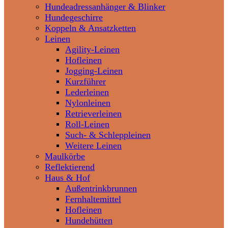
Hundeadressanhänger & Blinker
Hundegeschirre
Koppeln & Ansatzketten
Leinen
Agility-Leinen
Hofleinen
Jogging-Leinen
Kurzführer
Lederleinen
Nylonleinen
Retrieverleinen
Roll-Leinen
Such- & Schleppleinen
Weitere Leinen
Maulkörbe
Reflektierend
Haus & Hof
Außentrinkbrunnen
Fernhaltemittel
Hofleinen
Hundehütten