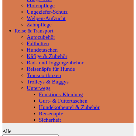
Pfotenpflege
Ungeziefer-Schutz
Welpen-Aufzucht
Zahnpflege
Reise & Transport
Autozubehör
Falthütten
Hundetaschen
Käfige & Zubehör
Rad- und Joggingzubehör
Reisenäpfe für Hunde
Transportboxen
Trolleys & Buggys
Unterwegs
Funktions-Kleidung
Gurt- & Futtertaschen
Hundekotbeutel & Zubehör
Reisenäpfe
Sicherheit
Alle