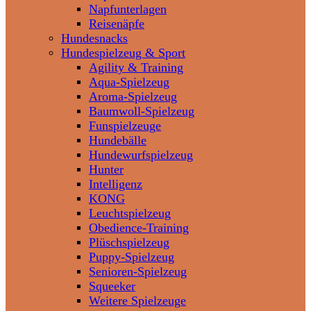
Napfunterlagen
Reisenäpfe
Hundesnacks
Hundespielzeug & Sport
Agility & Training
Aqua-Spielzeug
Aroma-Spielzeug
Baumwoll-Spielzeug
Funspielzeuge
Hundebälle
Hundewurfspielzeug
Hunter
Intelligenz
KONG
Leuchtspielzeug
Obedience-Training
Plüschspielzeug
Puppy-Spielzeug
Senioren-Spielzeug
Squeeker
Weitere Spielzeuge