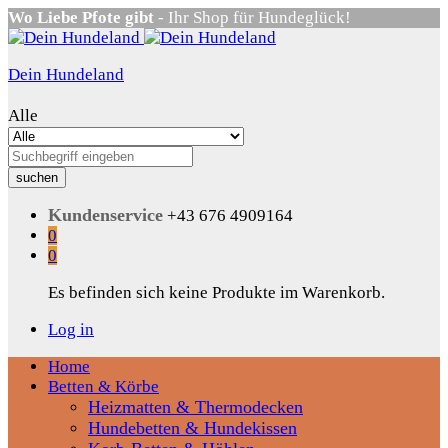
Wo Liebe Pfote gibt
- Ihr Shop für Hundeglück!
Dein Hundeland
Alle
suchen
Kundenservice
+43 676 4909164
0
0
Es befinden sich keine Produkte im Warenkorb.
Log in
Home
Betten & Körbe
Heizmatten & Thermodecken
Hundebetten & Hundekissen