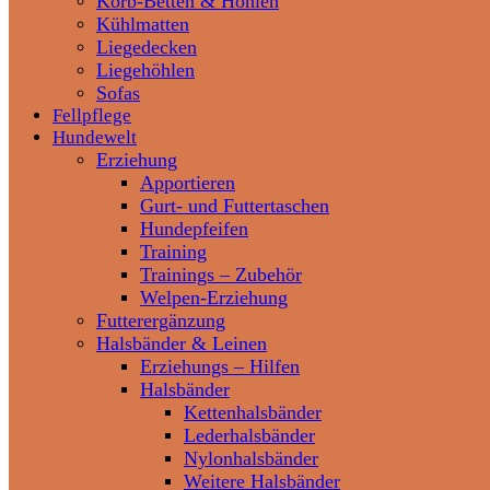
Korb-Betten & Höhlen
Kühlmatten
Liegedecken
Liegehöhlen
Sofas
Fellpflege
Hundewelt
Erziehung
Apportieren
Gurt- und Futtertaschen
Hundepfeifen
Training
Trainings – Zubehör
Welpen-Erziehung
Futterergänzung
Halsbänder & Leinen
Erziehungs – Hilfen
Halsbänder
Kettenhalsbänder
Lederhalsbänder
Nylonhalsbänder
Weitere Halsbänder