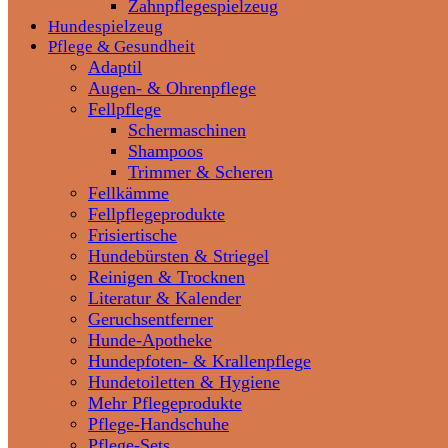
Zahnpflegespielzeug
Hundespielzeug
Pflege & Gesundheit
Adaptil
Augen- & Ohrenpflege
Fellpflege
Schermaschinen
Shampoos
Trimmer & Scheren
Fellkämme
Fellpflegeprodukte
Frisiertische
Hundebürsten & Striegel
Reinigen & Trocknen
Literatur & Kalender
Geruchsentferner
Hunde-Apotheke
Hundepfoten- & Krallenpflege
Hundetoiletten & Hygiene
Mehr Pflegeprodukte
Pflege-Handschuhe
Pflege-Sets