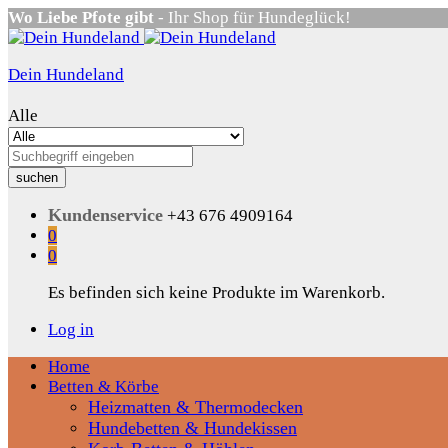
Wo Liebe Pfote gibt
- Ihr Shop für Hundeglück!
Dein Hundeland
Alle
suchen
Kundenservice
+43 676 4909164
0
0
Es befinden sich keine Produkte im Warenkorb.
Log in
Home
Betten & Körbe
Heizmatten & Thermodecken
Hundebetten & Hundekissen