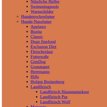
Nützliche Helfer
Swimmingpools
Warnschilder
Hundetrockenfutter
Hunde-Nassfutter
Applaws
Bozita
Classic
Dogz finefood
Exclusion Diet
Fleischeslust
Futtersoße
GimDog
Granatapet
Herrmanns
Hills
Hofgut Breitenberg
Landfleisch
Landfleisch Hausmannskost
Landfleisch Pur
Landfleisch Wolf
Marengo