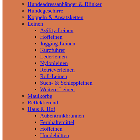
Hundeadressanhänger & Blinker
Hundegeschirre
Koppeln & Ansatzketten
Leinen
Agility-Leinen
Hofleinen
Jogging-Leinen
Kurzführer
Lederleinen
Nylonleinen
Retrieverleinen
Roll-Leinen
Such- & Schleppleinen
Weitere Leinen
Maulkörbe
Reflektierend
Haus & Hof
Außentrinkbrunnen
Fernhaltemittel
Hofleinen
Hundehütten