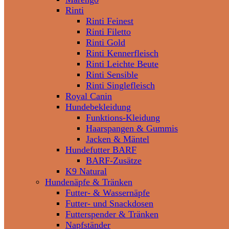
Rinti
Rinti Feinest
Rinti Filetto
Rinti Gold
Rinti Kennerfleisch
Rinti Leichte Beute
Rinti Sensible
Rinti Singlefleisch
Royal Canin
Hundebekleidung
Funktions-Kleidung
Haarspangen & Gummis
Jacken & Mäntel
Hundefutter BARF
BARF-Zusätze
K9 Natural
Hundenäpfe & Tränken
Futter- & Wassernäpfe
Futter- und Snackdosen
Futterspender & Tränken
Napfständer