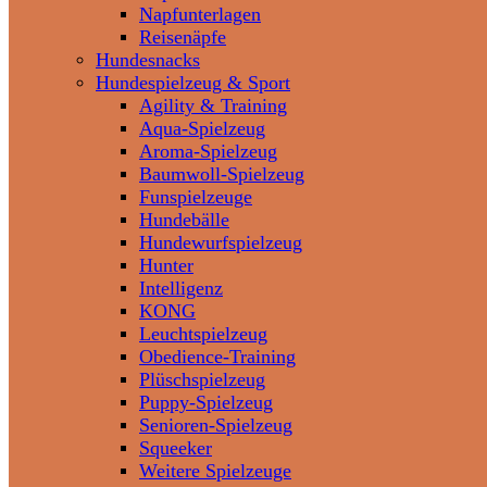
Napfunterlagen
Reisenäpfe
Hundesnacks
Hundespielzeug & Sport
Agility & Training
Aqua-Spielzeug
Aroma-Spielzeug
Baumwoll-Spielzeug
Funspielzeuge
Hundebälle
Hundewurfspielzeug
Hunter
Intelligenz
KONG
Leuchtspielzeug
Obedience-Training
Plüschspielzeug
Puppy-Spielzeug
Senioren-Spielzeug
Squeeker
Weitere Spielzeuge