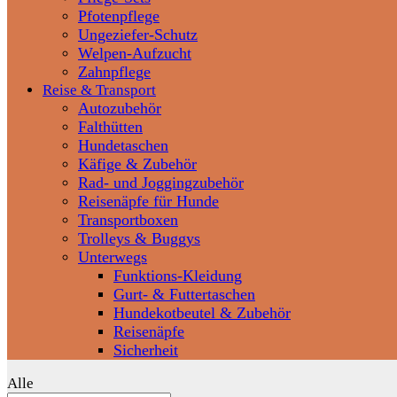
Pfotenpflege
Ungeziefer-Schutz
Welpen-Aufzucht
Zahnpflege
Reise & Transport
Autozubehör
Falthütten
Hundetaschen
Käfige & Zubehör
Rad- und Joggingzubehör
Reisenäpfe für Hunde
Transportboxen
Trolleys & Buggys
Unterwegs
Funktions-Kleidung
Gurt- & Futtertaschen
Hundekotbeutel & Zubehör
Reisenäpfe
Sicherheit
Alle