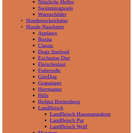
Nützliche Helfer
Swimmingpools
Warnschilder
Hundetrockenfutter
Hunde-Nassfutter
Applaws
Bozita
Classic
Dogz finefood
Exclusion Diet
Fleischeslust
Futtersoße
GimDog
Granatapet
Herrmanns
Hills
Hofgut Breitenberg
Landfleisch
Landfleisch Hausmannskost
Landfleisch Pur
Landfleisch Wolf
Marengo