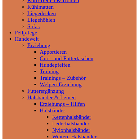
Korb-Betten & Höhlen
Kühlmatten
Liegedecken
Liegehöhlen
Sofas
Fellpflege
Hundewelt
Erziehung
Apportieren
Gurt- und Futtertaschen
Hundepfeifen
Training
Trainings – Zubehör
Welpen-Erziehung
Futterergänzung
Halsbänder & Leinen
Erziehungs – Hilfen
Halsbänder
Kettenhalsbänder
Lederhalsbänder
Nylonhalsbänder
Weitere Halsbänder