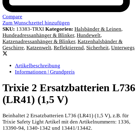
Compare
Zum Wunschzettel hinzufügen
SKU:
13383-TRXI
Kategorien:
Halsbänder & Leinen
,
Hundeadressanhänger & Blinker
,
Hundewelt
,
Katzenadressanhänger & Blinker
,
Katzenhalsbänder &
Geschirre
,
Katzenwelt
,
Reflektierend
,
Sicherheit
,
Unterwegs
Artikelbeschreibung
Informationen | Grundpreis
Trixie 2 Ersatzbatterien L736
(LR41) (1,5 V)
Beinhaltet 2 Ersatzbatterien L736 (LR41) (1,5 V), z.B. für
Trixie Safety Light Artikel mit den Artikelnummern: 1336,
13390-94, 1340-1342 und 13441/13442.