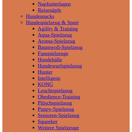
Napfunterlagen
Reisenäpfe
Hundesnacks
Hundespielzeug & Sport
Agility & Training
Aqua-Spielzeug
Aroma-Spielzeug
Baumwoll-Spielzeug
Funspielzeuge
Hundebälle
Hundewurfspielzeug
Hunter
Intelligenz
KONG
Leuchtspielzeug
Obedience-Training
Plüschspielzeug
Puppy-Spielzeug
Senioren-Spielzeug
Squeeker
Weitere Spielzeuge