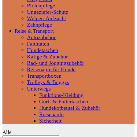
Pfotenpflege
Ungeziefer-Schutz
Welpen-Aufzucht
Zahnpflege
Reise & Transport
Autozubehör
Falthütten
Hundetaschen
Käfige & Zubehör
Rad- und Joggingzubehör
Reisenäpfe für Hunde
Transportboxen
Trolleys & Buggys
Unterwegs
Funktions-Kleidung
Gurt- & Futtertaschen
Hundekotbeutel & Zubehör
Reisenäpfe
Sicherheit
Alle