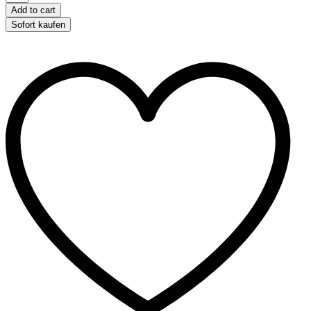
Ersatzbatterien
Add to cart
L736
Sofort kaufen
(LR41)
(1,5
V)
quantity