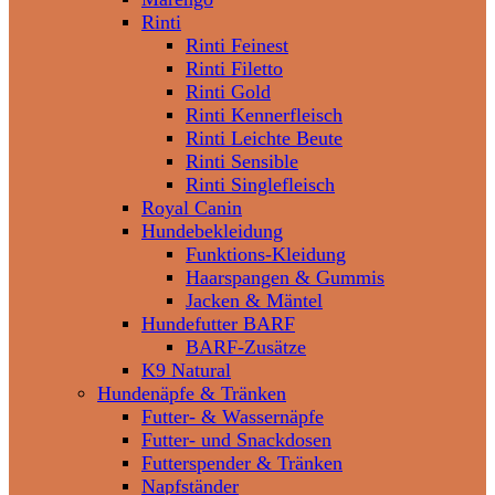
Rinti
Rinti Feinest
Rinti Filetto
Rinti Gold
Rinti Kennerfleisch
Rinti Leichte Beute
Rinti Sensible
Rinti Singlefleisch
Royal Canin
Hundebekleidung
Funktions-Kleidung
Haarspangen & Gummis
Jacken & Mäntel
Hundefutter BARF
BARF-Zusätze
K9 Natural
Hundenäpfe & Tränken
Futter- & Wassernäpfe
Futter- und Snackdosen
Futterspender & Tränken
Napfständer