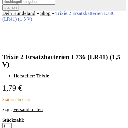
suchen
Dein Hundeland
»
Shop
»
Trixie 2 Ersatzbatterien L736
(LR41) (1,5 V)
Trixie 2 Ersatzbatterien L736 (LR41) (1,5
V)
Hersteller:
Trixie
1,79
€
Status:
7 in stock
zzgl.
Versandkosten
Trixie
Stückzahl:
2