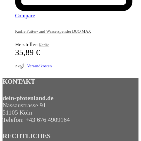
Compare
Karlie Futter- und Wasserspender DUO MAX
Hersteller:
Karlie
35,89
€
zzgl.
Versandkosten
KONTAKT
dein-pfotenland.de
Nassaustrasse 91
51105 Köln
Telefon: +43 676 4909164‬
RECHTLICHES