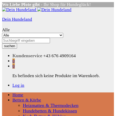
Wo Liebe Pfote gibt
- Ihr Shop für Hundeglück!
Dein Hundeland
Alle
suchen
Kundenservice
+43 676 4909164
0
0
Es befinden sich keine Produkte im Warenkorb.
Log in
Home
Betten & Körbe
Heizmatten & Thermodecken
Hundebetten & Hundekissen