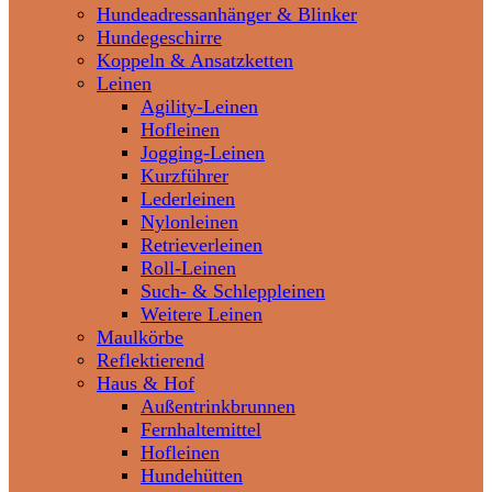
Hundeadressanhänger & Blinker
Hundegeschirre
Koppeln & Ansatzketten
Leinen
Agility-Leinen
Hofleinen
Jogging-Leinen
Kurzführer
Lederleinen
Nylonleinen
Retrieverleinen
Roll-Leinen
Such- & Schleppleinen
Weitere Leinen
Maulkörbe
Reflektierend
Haus & Hof
Außentrinkbrunnen
Fernhaltemittel
Hofleinen
Hundehütten