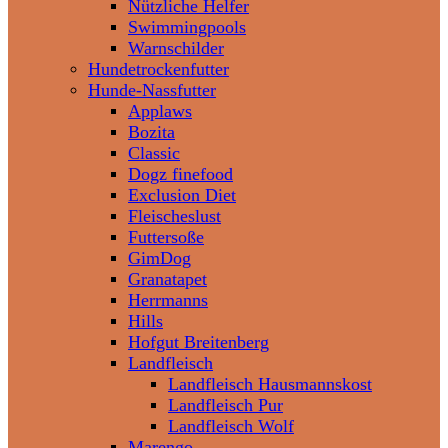
Nützliche Helfer
Swimmingpools
Warnschilder
Hundetrockenfutter
Hunde-Nassfutter
Applaws
Bozita
Classic
Dogz finefood
Exclusion Diet
Fleischeslust
Futtersoße
GimDog
Granatapet
Herrmanns
Hills
Hofgut Breitenberg
Landfleisch
Landfleisch Hausmannskost
Landfleisch Pur
Landfleisch Wolf
Marengo