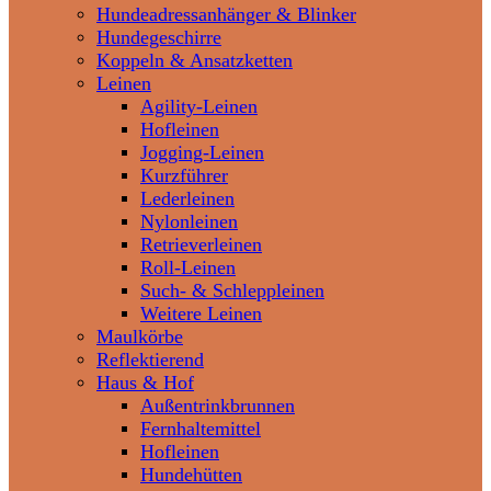
Hundeadressanhänger & Blinker
Hundegeschirre
Koppeln & Ansatzketten
Leinen
Agility-Leinen
Hofleinen
Jogging-Leinen
Kurzführer
Lederleinen
Nylonleinen
Retrieverleinen
Roll-Leinen
Such- & Schleppleinen
Weitere Leinen
Maulkörbe
Reflektierend
Haus & Hof
Außentrinkbrunnen
Fernhaltemittel
Hofleinen
Hundehütten