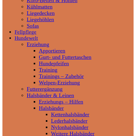
Korb-Betten & Höhlen
Kühlmatten
Liegedecken
Liegehöhlen
Sofas
Fellpflege
Hundewelt
Erziehung
Apportieren
Gurt- und Futtertaschen
Hundepfeifen
Training
Trainings – Zubehör
Welpen-Erziehung
Futterergänzung
Halsbänder & Leinen
Erziehungs – Hilfen
Halsbänder
Kettenhalsbänder
Lederhalsbänder
Nylonhalsbänder
Weitere Halsbänder