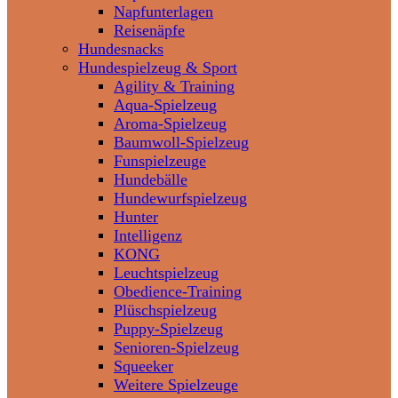
Napfunterlagen
Reisenäpfe
Hundesnacks
Hundespielzeug & Sport
Agility & Training
Aqua-Spielzeug
Aroma-Spielzeug
Baumwoll-Spielzeug
Funspielzeuge
Hundebälle
Hundewurfspielzeug
Hunter
Intelligenz
KONG
Leuchtspielzeug
Obedience-Training
Plüschspielzeug
Puppy-Spielzeug
Senioren-Spielzeug
Squeeker
Weitere Spielzeuge