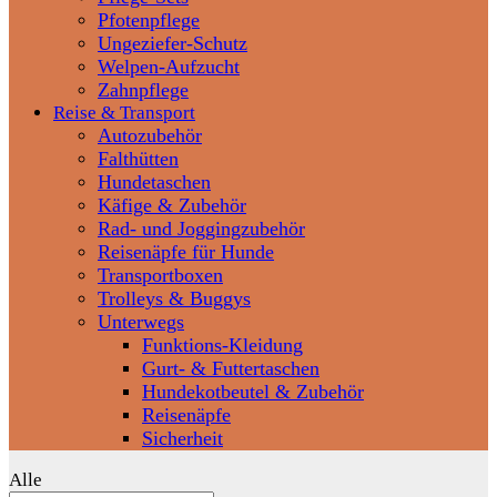
Pfotenpflege
Ungeziefer-Schutz
Welpen-Aufzucht
Zahnpflege
Reise & Transport
Autozubehör
Falthütten
Hundetaschen
Käfige & Zubehör
Rad- und Joggingzubehör
Reisenäpfe für Hunde
Transportboxen
Trolleys & Buggys
Unterwegs
Funktions-Kleidung
Gurt- & Futtertaschen
Hundekotbeutel & Zubehör
Reisenäpfe
Sicherheit
Alle