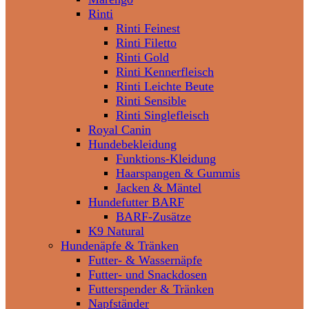
Rinti
Rinti Feinest
Rinti Filetto
Rinti Gold
Rinti Kennerfleisch
Rinti Leichte Beute
Rinti Sensible
Rinti Singlefleisch
Royal Canin
Hundebekleidung
Funktions-Kleidung
Haarspangen & Gummis
Jacken & Mäntel
Hundefutter BARF
BARF-Zusätze
K9 Natural
Hundenäpfe & Tränken
Futter- & Wassernäpfe
Futter- und Snackdosen
Futterspender & Tränken
Napfständer