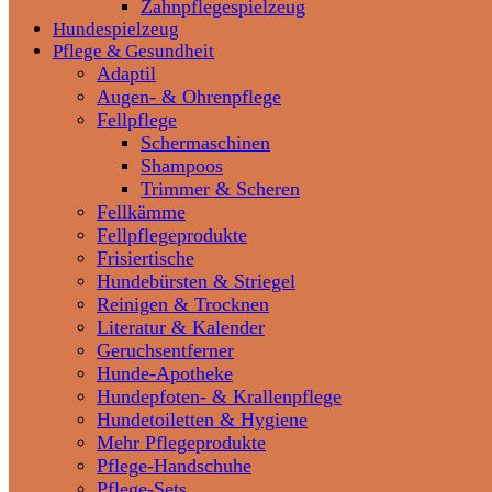
Zahnpflegespielzeug
Hundespielzeug
Pflege & Gesundheit
Adaptil
Augen- & Ohrenpflege
Fellpflege
Schermaschinen
Shampoos
Trimmer & Scheren
Fellkämme
Fellpflegeprodukte
Frisiertische
Hundebürsten & Striegel
Reinigen & Trocknen
Literatur & Kalender
Geruchsentferner
Hunde-Apotheke
Hundepfoten- & Krallenpflege
Hundetoiletten & Hygiene
Mehr Pflegeprodukte
Pflege-Handschuhe
Pflege-Sets