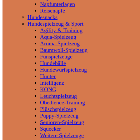
Napfunterlagen
Reisenäpfe
Hundesnacks
Hundespielzeug & Sport
Agility & Training
Aqua-Spielzeug
Aroma-Spielzeug
Baumwoll-Spielzeug
Funspielzeuge
Hundebälle
Hundewurfspielzeug
Hunter
Intelligenz
KONG
Leuchtspielzeug
Obedience-Training
Plüschspielzeug
Puppy-Spielzeug
Senioren-Spielzeug
Squeeker
Weitere Spielzeuge