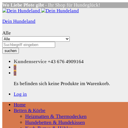
Wo Liebe Pfote gibt
- Ihr Shop für Hundeglück!
Dein Hundeland
Alle
suchen
Kundenservice
+43 676 4909164
0
0
Es befinden sich keine Produkte im Warenkorb.
Log in
Home
Betten & Körbe
Heizmatten & Thermodecken
Hundebetten & Hundekissen