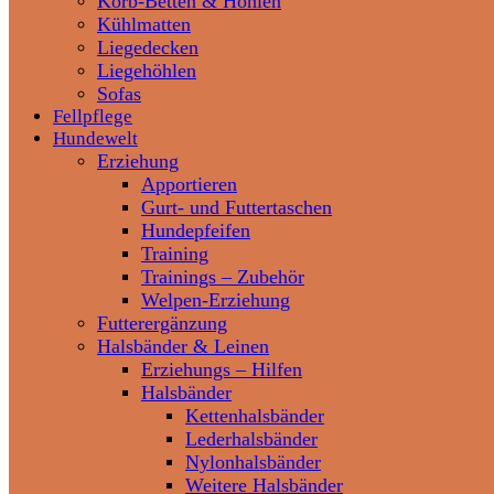
Korb-Betten & Höhlen
Kühlmatten
Liegedecken
Liegehöhlen
Sofas
Fellpflege
Hundewelt
Erziehung
Apportieren
Gurt- und Futtertaschen
Hundepfeifen
Training
Trainings – Zubehör
Welpen-Erziehung
Futterergänzung
Halsbänder & Leinen
Erziehungs – Hilfen
Halsbänder
Kettenhalsbänder
Lederhalsbänder
Nylonhalsbänder
Weitere Halsbänder