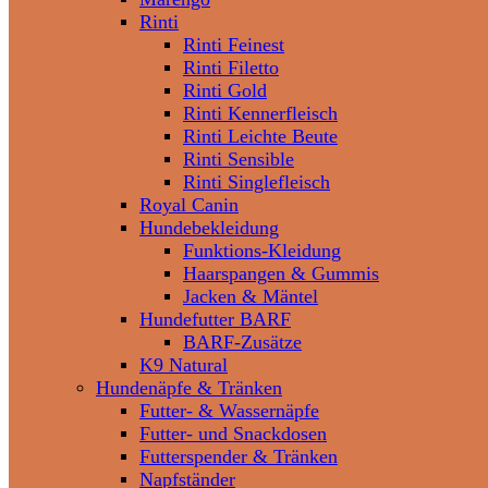
Rinti
Rinti Feinest
Rinti Filetto
Rinti Gold
Rinti Kennerfleisch
Rinti Leichte Beute
Rinti Sensible
Rinti Singlefleisch
Royal Canin
Hundebekleidung
Funktions-Kleidung
Haarspangen & Gummis
Jacken & Mäntel
Hundefutter BARF
BARF-Zusätze
K9 Natural
Hundenäpfe & Tränken
Futter- & Wassernäpfe
Futter- und Snackdosen
Futterspender & Tränken
Napfständer