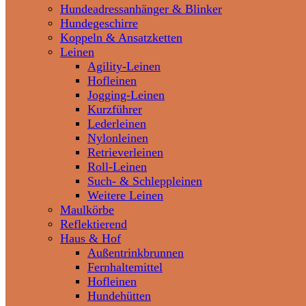
Hundeadressanhänger & Blinker
Hundegeschirre
Koppeln & Ansatzketten
Leinen
Agility-Leinen
Hofleinen
Jogging-Leinen
Kurzführer
Lederleinen
Nylonleinen
Retrieverleinen
Roll-Leinen
Such- & Schleppleinen
Weitere Leinen
Maulkörbe
Reflektierend
Haus & Hof
Außentrinkbrunnen
Fernhaltemittel
Hofleinen
Hundehütten