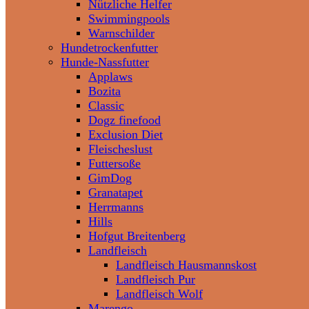
Nützliche Helfer
Swimmingpools
Warnschilder
Hundetrockenfutter
Hunde-Nassfutter
Applaws
Bozita
Classic
Dogz finefood
Exclusion Diet
Fleischeslust
Futtersoße
GimDog
Granatapet
Herrmanns
Hills
Hofgut Breitenberg
Landfleisch
Landfleisch Hausmannskost
Landfleisch Pur
Landfleisch Wolf
Marengo