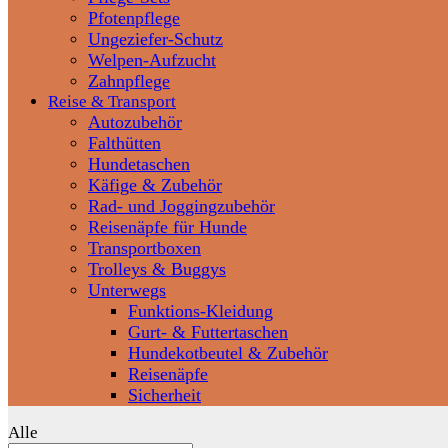
Pfotenpflege
Ungeziefer-Schutz
Welpen-Aufzucht
Zahnpflege
Reise & Transport
Autozubehör
Falthütten
Hundetaschen
Käfige & Zubehör
Rad- und Joggingzubehör
Reisenäpfe für Hunde
Transportboxen
Trolleys & Buggys
Unterwegs
Funktions-Kleidung
Gurt- & Futtertaschen
Hundekotbeutel & Zubehör
Reisenäpfe
Sicherheit
Alle