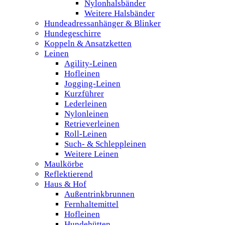
Nylonhalsbänder
Weitere Halsbänder
Hundeadressanhänger & Blinker
Hundegeschirre
Koppeln & Ansatzketten
Leinen
Agility-Leinen
Hofleinen
Jogging-Leinen
Kurzführer
Lederleinen
Nylonleinen
Retrieverleinen
Roll-Leinen
Such- & Schleppleinen
Weitere Leinen
Maulkörbe
Reflektierend
Haus & Hof
Außentrinkbrunnen
Fernhaltemittel
Hofleinen
Hundehütten