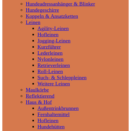
Hundeadressanhänger & Blinker
Hundegeschirre
Koppeln & Ansatzketten
Leinen
Agility-Leinen
Hofleinen
Jogging-Leinen
Kurzführer
Lederleinen
Nylonleinen
Retrieverleinen
Roll-Leinen
Such- & Schleppleinen
Weitere Leinen
Maulkörbe
Reflektierend
Haus & Hof
Außentrinkbrunnen
Fernhaltemittel
Hofleinen
Hundehütten