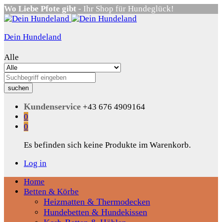
Wo Liebe Pfote gibt
- Ihr Shop für Hundeglück!
Dein Hundeland
Alle
suchen
Kundenservice
+43 676 4909164
0
0
Es befinden sich keine Produkte im Warenkorb.
Log in
Home
Betten & Körbe
Heizmatten & Thermodecken
Hundebetten & Hundekissen