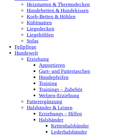
Heizmatten & Thermodecken
Hundebetten & Hundekissen
Korb-Betten & Höhlen
Kühlmatten
Liegedecken
Liegehöhlen
Sofas
Fellpflege
Hundewelt
Erziehung
Apportieren
Gurt- und Futtertaschen
Hundepfeifen
Training
Trainings – Zubehör
Welpen-Erziehung
Futterergänzung
Halsbänder & Leinen
Erziehungs – Hilfen
Halsbänder
Kettenhalsbänder
Lederhalsbänder