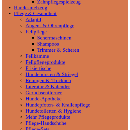
Zahnpflegespielzeug
Hundespielzeug
Pflege & Gesundheit
Adaptil
Augen- & Ohrenpflege
Fellpflege
Schermaschinen
Shampoos
Trimmer & Scheren
Fellkämme
Fellpflegeprodukte
Frisiertische
Hundebürsten & Striegel
Reinigen & Trocknen
Literatur & Kalender
Geruchsentferner
Hunde-Apotheke
Hundepfoten- & Krallenpflege
Hundetoiletten & Hygiene
Mehr Pflegeprodukte
Pflege-Handschuhe
Pflege-Sets