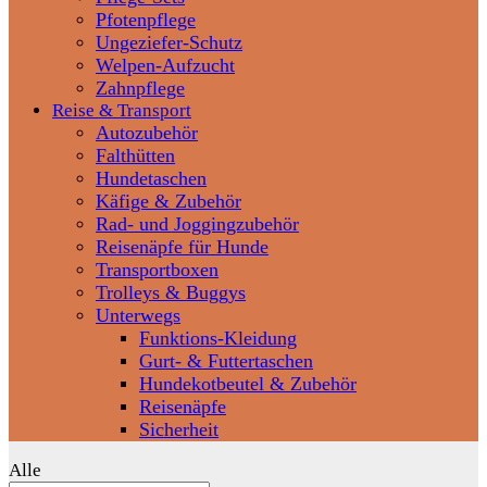
Pfotenpflege
Ungeziefer-Schutz
Welpen-Aufzucht
Zahnpflege
Reise & Transport
Autozubehör
Falthütten
Hundetaschen
Käfige & Zubehör
Rad- und Joggingzubehör
Reisenäpfe für Hunde
Transportboxen
Trolleys & Buggys
Unterwegs
Funktions-Kleidung
Gurt- & Futtertaschen
Hundekotbeutel & Zubehör
Reisenäpfe
Sicherheit
Alle