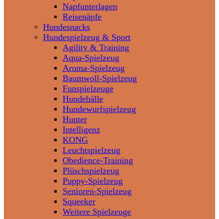
Napfunterlagen
Reisenäpfe
Hundesnacks
Hundespielzeug & Sport
Agility & Training
Aqua-Spielzeug
Aroma-Spielzeug
Baumwoll-Spielzeug
Funspielzeuge
Hundebälle
Hundewurfspielzeug
Hunter
Intelligenz
KONG
Leuchtspielzeug
Obedience-Training
Plüschspielzeug
Puppy-Spielzeug
Senioren-Spielzeug
Squeeker
Weitere Spielzeuge