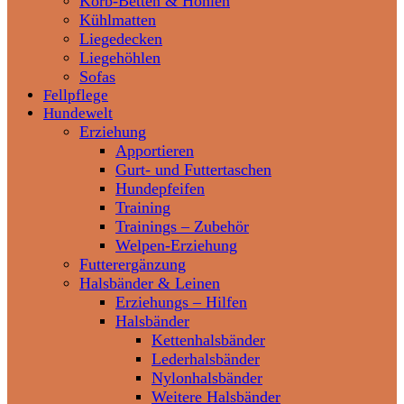
Korb-Betten & Höhlen
Kühlmatten
Liegedecken
Liegehöhlen
Sofas
Fellpflege
Hundewelt
Erziehung
Apportieren
Gurt- und Futtertaschen
Hundepfeifen
Training
Trainings – Zubehör
Welpen-Erziehung
Futterergänzung
Halsbänder & Leinen
Erziehungs – Hilfen
Halsbänder
Kettenhalsbänder
Lederhalsbänder
Nylonhalsbänder
Weitere Halsbänder