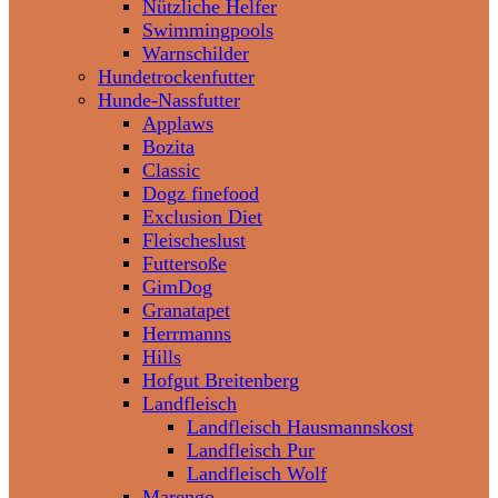
Nützliche Helfer
Swimmingpools
Warnschilder
Hundetrockenfutter
Hunde-Nassfutter
Applaws
Bozita
Classic
Dogz finefood
Exclusion Diet
Fleischeslust
Futtersoße
GimDog
Granatapet
Herrmanns
Hills
Hofgut Breitenberg
Landfleisch
Landfleisch Hausmannskost
Landfleisch Pur
Landfleisch Wolf
Marengo