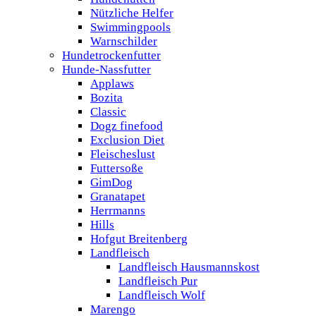
Nützliche Helfer
Swimmingpools
Warnschilder
Hundetrockenfutter
Hunde-Nassfutter
Applaws
Bozita
Classic
Dogz finefood
Exclusion Diet
Fleischeslust
Futtersoße
GimDog
Granatapet
Herrmanns
Hills
Hofgut Breitenberg
Landfleisch
Landfleisch Hausmannskost
Landfleisch Pur
Landfleisch Wolf
Marengo