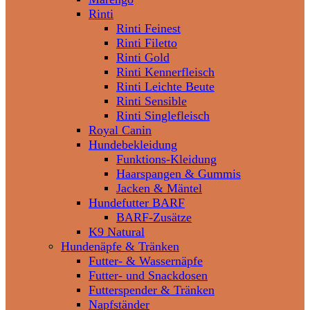
Rinti
Rinti Feinest
Rinti Filetto
Rinti Gold
Rinti Kennerfleisch
Rinti Leichte Beute
Rinti Sensible
Rinti Singlefleisch
Royal Canin
Hundebekleidung
Funktions-Kleidung
Haarspangen & Gummis
Jacken & Mäntel
Hundefutter BARF
BARF-Zusätze
K9 Natural
Hundenäpfe & Tränken
Futter- & Wassernäpfe
Futter- und Snackdosen
Futterspender & Tränken
Napfständer