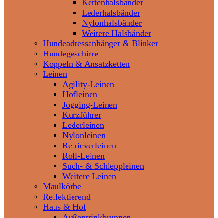
Kettenhalsbänder
Lederhalsbänder
Nylonhalsbänder
Weitere Halsbänder
Hundeadressanhänger & Blinker
Hundegeschirre
Koppeln & Ansatzketten
Leinen
Agility-Leinen
Hofleinen
Jogging-Leinen
Kurzführer
Lederleinen
Nylonleinen
Retrieverleinen
Roll-Leinen
Such- & Schleppleinen
Weitere Leinen
Maulkörbe
Reflektierend
Haus & Hof
Außentrinkbrunnen