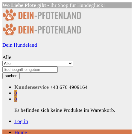
Wo Liebe Pfote gibt
- Ihr Shop für Hundeglück!
Dein Hundeland
Alle
suchen
Kundenservice
+43 676 4909164
0
0
Es befinden sich keine Produkte im Warenkorb.
Log in
Home