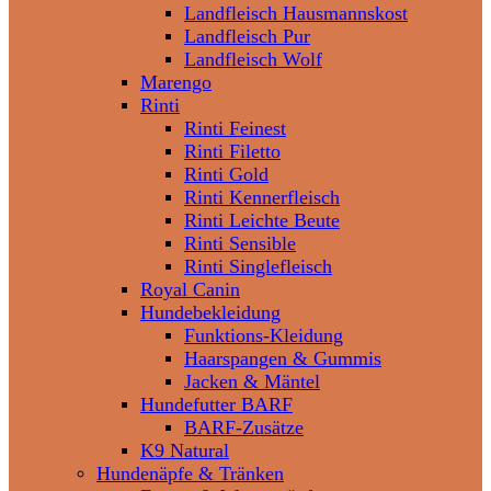
Landfleisch Hausmannskost
Landfleisch Pur
Landfleisch Wolf
Marengo
Rinti
Rinti Feinest
Rinti Filetto
Rinti Gold
Rinti Kennerfleisch
Rinti Leichte Beute
Rinti Sensible
Rinti Singlefleisch
Royal Canin
Hundebekleidung
Funktions-Kleidung
Haarspangen & Gummis
Jacken & Mäntel
Hundefutter BARF
BARF-Zusätze
K9 Natural
Hundenäpfe & Tränken