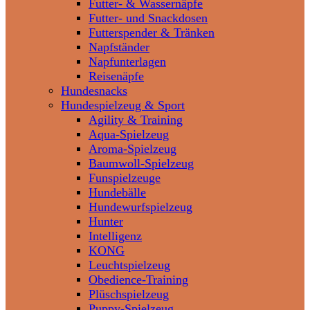
Futter- & Wassernäpfe
Futter- und Snackdosen
Futterspender & Tränken
Napfständer
Napfunterlagen
Reisenäpfe
Hundesnacks
Hundespielzeug & Sport
Agility & Training
Aqua-Spielzeug
Aroma-Spielzeug
Baumwoll-Spielzeug
Funspielzeuge
Hundebälle
Hundewurfspielzeug
Hunter
Intelligenz
KONG
Leuchtspielzeug
Obedience-Training
Plüschspielzeug
Puppy-Spielzeug