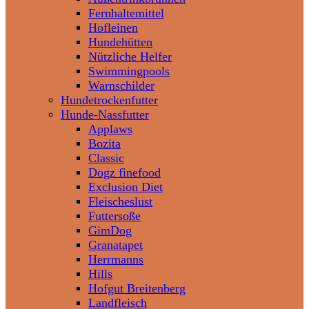
Fernhaltemittel
Hofleinen
Hundehütten
Nützliche Helfer
Swimmingpools
Warnschilder
Hundetrockenfutter
Hunde-Nassfutter
Applaws
Bozita
Classic
Dogz finefood
Exclusion Diet
Fleischeslust
Futtersoße
GimDog
Granatapet
Herrmanns
Hills
Hofgut Breitenberg
Landfleisch