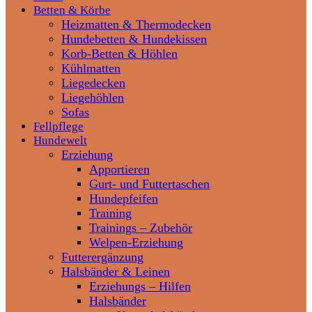
Betten & Körbe
Heizmatten & Thermodecken
Hundebetten & Hundekissen
Korb-Betten & Höhlen
Kühlmatten
Liegedecken
Liegehöhlen
Sofas
Fellpflege
Hundewelt
Erziehung
Apportieren
Gurt- und Futtertaschen
Hundepfeifen
Training
Trainings – Zubehör
Welpen-Erziehung
Futterergänzung
Halsbänder & Leinen
Erziehungs – Hilfen
Halsbänder