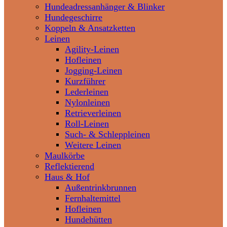
Hundeadressanhänger & Blinker
Hundegeschirre
Koppeln & Ansatzketten
Leinen
Agility-Leinen
Hofleinen
Jogging-Leinen
Kurzführer
Lederleinen
Nylonleinen
Retrieverleinen
Roll-Leinen
Such- & Schleppleinen
Weitere Leinen
Maulkörbe
Reflektierend
Haus & Hof
Außentrinkbrunnen
Fernhaltemittel
Hofleinen
Hundehütten