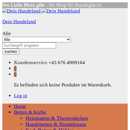
Wo Liebe Pfote gibt
- Ihr Shop für Hundeglück!
Dein Hundeland
Alle
suchen
Kundenservice
+43 676 4909164
0
0
Es befinden sich keine Produkte im Warenkorb.
Log in
Home
Betten & Körbe
Heizmatten & Thermodecken
Hundebetten & Hundekissen