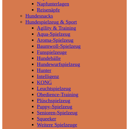
Napfunterlagen
Reisenäpfe
Hundesnacks
Hundespielzeug & Sport
Agility & Training
Aqua-Spielzeug
Aroma-Spielzeug
Baumwoll-Spielzeug
Funspielzeuge
Hundebälle
Hundewurfspielzeug
Hunter
Intelligenz
KONG
Leuchtspielzeug
Obedience-Training
Plüschspielzeug
Puppy-Spielzeug
Senioren-Spielzeug
Squeeker
Weitere Spielzeuge