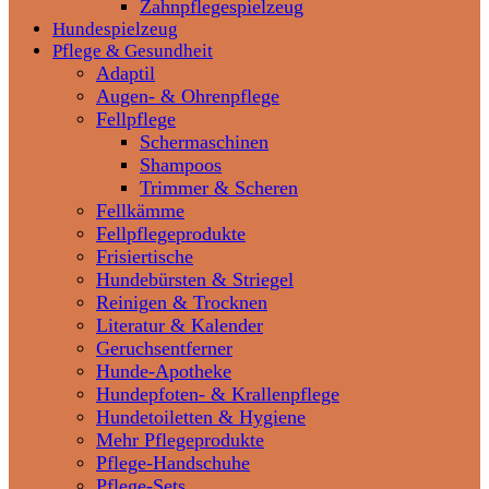
Zahnpflegespielzeug
Hundespielzeug
Pflege & Gesundheit
Adaptil
Augen- & Ohrenpflege
Fellpflege
Schermaschinen
Shampoos
Trimmer & Scheren
Fellkämme
Fellpflegeprodukte
Frisiertische
Hundebürsten & Striegel
Reinigen & Trocknen
Literatur & Kalender
Geruchsentferner
Hunde-Apotheke
Hundepfoten- & Krallenpflege
Hundetoiletten & Hygiene
Mehr Pflegeprodukte
Pflege-Handschuhe
Pflege-Sets