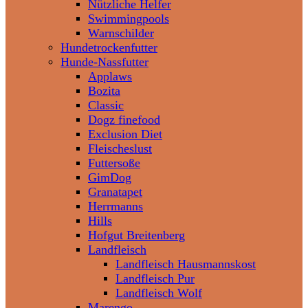
Nützliche Helfer
Swimmingpools
Warnschilder
Hundetrockenfutter
Hunde-Nassfutter
Applaws
Bozita
Classic
Dogz finefood
Exclusion Diet
Fleischeslust
Futtersoße
GimDog
Granatapet
Herrmanns
Hills
Hofgut Breitenberg
Landfleisch
Landfleisch Hausmannskost
Landfleisch Pur
Landfleisch Wolf
Marengo