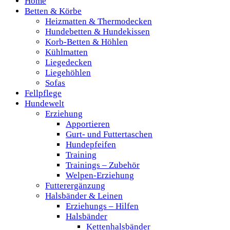
Home
Betten & Körbe
Heizmatten & Thermodecken
Hundebetten & Hundekissen
Korb-Betten & Höhlen
Kühlmatten
Liegedecken
Liegehöhlen
Sofas
Fellpflege
Hundewelt
Erziehung
Apportieren
Gurt- und Futtertaschen
Hundepfeifen
Training
Trainings – Zubehör
Welpen-Erziehung
Futterergänzung
Halsbänder & Leinen
Erziehungs – Hilfen
Halsbänder
Kettenhalsbänder