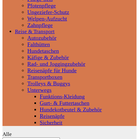
Pfotenpflege
Ungeziefer-Schutz
Welpen-Aufzucht
Zahnpflege
Reise & Transport
Autozubehör
Falthütten
Hundetaschen
Käfige & Zubehör
Rad- und Joggingzubehör
Reisenäpfe für Hunde
Transportboxen
Trolleys & Buggys
Unterwegs
Funktions-Kleidung
Gurt- & Futtertaschen
Hundekotbeutel & Zubehör
Reisenäpfe
Sicherheit
Alle