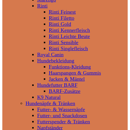
Rinti
Rinti Feinest
Rinti Filetto
Rinti Gold
Rinti Kennerfleisch
Rinti Leichte Beute
Rinti Sensible
Rinti Singlefleisch
Royal Canin
Hundebekleidung
Funktions-Kleidung
Haarspangen & Gummis
Jacken & Mäntel
Hundefutter BARF
BARF-Zusätze
K9 Natural
Hundenäpfe & Tränken
Futter- & Wassernäpfe
Futter- und Snackdosen
Futterspender & Tränken
Napfständer