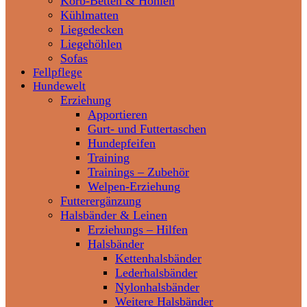
Korb-Betten & Höhlen
Kühlmatten
Liegedecken
Liegehöhlen
Sofas
Fellpflege
Hundewelt
Erziehung
Apportieren
Gurt- und Futtertaschen
Hundepfeifen
Training
Trainings – Zubehör
Welpen-Erziehung
Futterergänzung
Halsbänder & Leinen
Erziehungs – Hilfen
Halsbänder
Kettenhalsbänder
Lederhalsbänder
Nylonhalsbänder
Weitere Halsbänder