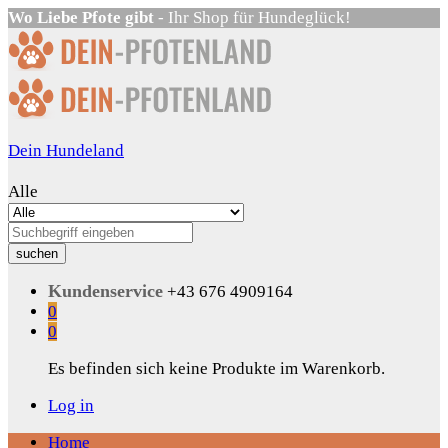
Wo Liebe Pfote gibt
- Ihr Shop für Hundeglück!
Dein Hundeland
Alle
suchen
Kundenservice
+43 676 4909164
0
0
Es befinden sich keine Produkte im Warenkorb.
Log in
Home