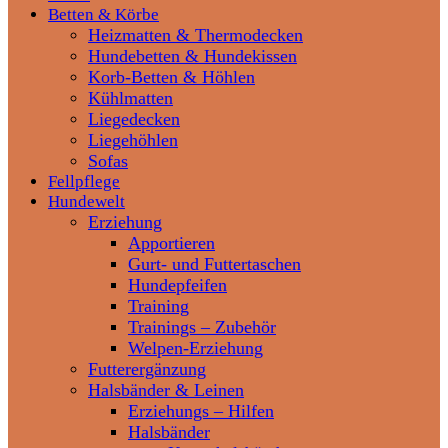
Betten & Körbe
Heizmatten & Thermodecken
Hundebetten & Hundekissen
Korb-Betten & Höhlen
Kühlmatten
Liegedecken
Liegehöhlen
Sofas
Fellpflege
Hundewelt
Erziehung
Apportieren
Gurt- und Futtertaschen
Hundepfeifen
Training
Trainings – Zubehör
Welpen-Erziehung
Futterergänzung
Halsbänder & Leinen
Erziehungs – Hilfen
Halsbänder