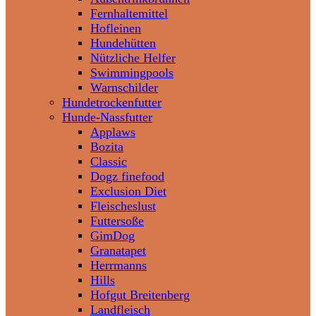
Fernhaltemittel
Hofleinen
Hundehütten
Nützliche Helfer
Swimmingpools
Warnschilder
Hundetrockenfutter
Hunde-Nassfutter
Applaws
Bozita
Classic
Dogz finefood
Exclusion Diet
Fleischeslust
Futtersoße
GimDog
Granatapet
Herrmanns
Hills
Hofgut Breitenberg
Landfleisch