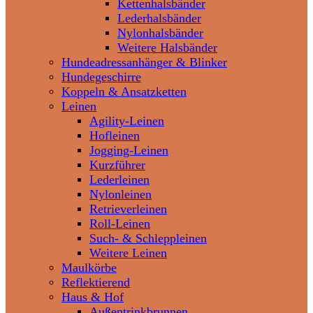
Kettenhalsbänder
Lederhalsbänder
Nylonhalsbänder
Weitere Halsbänder
Hundeadressanhänger & Blinker
Hundegeschirre
Koppeln & Ansatzketten
Leinen
Agility-Leinen
Hofleinen
Jogging-Leinen
Kurzführer
Lederleinen
Nylonleinen
Retrieverleinen
Roll-Leinen
Such- & Schleppleinen
Weitere Leinen
Maulkörbe
Reflektierend
Haus & Hof
Außentrinkbrunnen