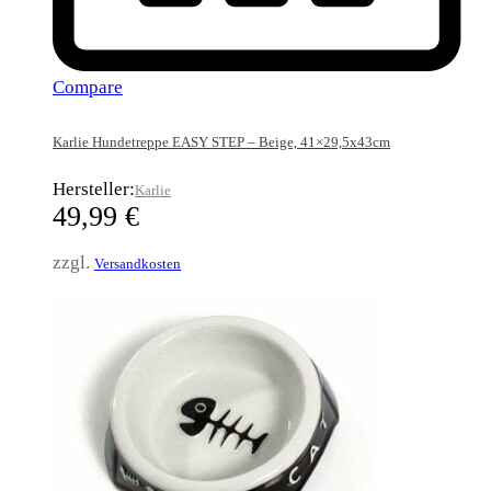
Compare
Karlie Hundetreppe EASY STEP – Beige, 41×29,5x43cm
Hersteller:
Karlie
49,99
€
zzgl.
Versandkosten