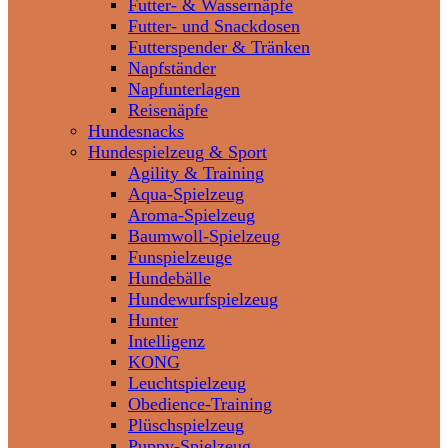
Futter- & Wassernäpfe
Futter- und Snackdosen
Futterspender & Tränken
Napfständer
Napfunterlagen
Reisenäpfe
Hundesnacks
Hundespielzeug & Sport
Agility & Training
Aqua-Spielzeug
Aroma-Spielzeug
Baumwoll-Spielzeug
Funspielzeuge
Hundebälle
Hundewurfspielzeug
Hunter
Intelligenz
KONG
Leuchtspielzeug
Obedience-Training
Plüschspielzeug
Puppy-Spielzeug