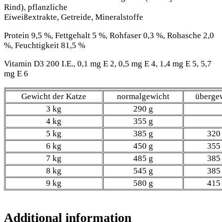
Rind), pflanzliche
Eiweißextrakte, Getreide, Mineralstoffe
Protein 9,5 %, Fettgehalt 5 %, Rohfaser 0,3 %, Rohasche 2,0
%, Feuchtigkeit 81,5 %
Vitamin D3 200 I.E., 0,1 mg E 2, 0,5 mg E 4, 1,4 mg E 5, 5,7
mg E 6
Gewicht der Katze
normalgewicht
überge
3 kg
290 g
4 kg
355 g
5 kg
385 g
320
6 kg
450 g
355
7 kg
485 g
385
8 kg
545 g
385
9 kg
580 g
415
Additional information