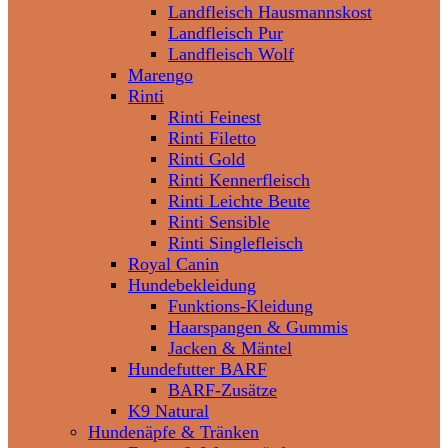
Landfleisch Hausmannskost
Landfleisch Pur
Landfleisch Wolf
Marengo
Rinti
Rinti Feinest
Rinti Filetto
Rinti Gold
Rinti Kennerfleisch
Rinti Leichte Beute
Rinti Sensible
Rinti Singlefleisch
Royal Canin
Hundebekleidung
Funktions-Kleidung
Haarspangen & Gummis
Jacken & Mäntel
Hundefutter BARF
BARF-Zusätze
K9 Natural
Hundenäpfe & Tränken