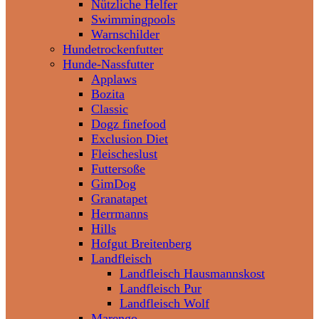
Nützliche Helfer
Swimmingpools
Warnschilder
Hundetrockenfutter
Hunde-Nassfutter
Applaws
Bozita
Classic
Dogz finefood
Exclusion Diet
Fleischeslust
Futtersoße
GimDog
Granatapet
Herrmanns
Hills
Hofgut Breitenberg
Landfleisch
Landfleisch Hausmannskost
Landfleisch Pur
Landfleisch Wolf
Marengo