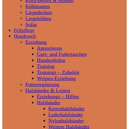
Korb-Betten & Höhlen
Kühlmatten
Liegedecken
Liegehöhlen
Sofas
Fellpflege
Hundewelt
Erziehung
Apportieren
Gurt- und Futtertaschen
Hundepfeifen
Training
Trainings – Zubehör
Welpen-Erziehung
Futterergänzung
Halsbänder & Leinen
Erziehungs – Hilfen
Halsbänder
Kettenhalsbänder
Lederhalsbänder
Nylonhalsbänder
Weitere Halsbänder