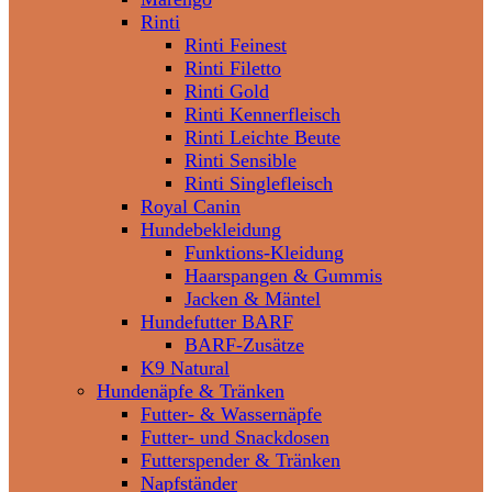
Rinti
Rinti Feinest
Rinti Filetto
Rinti Gold
Rinti Kennerfleisch
Rinti Leichte Beute
Rinti Sensible
Rinti Singlefleisch
Royal Canin
Hundebekleidung
Funktions-Kleidung
Haarspangen & Gummis
Jacken & Mäntel
Hundefutter BARF
BARF-Zusätze
K9 Natural
Hundenäpfe & Tränken
Futter- & Wassernäpfe
Futter- und Snackdosen
Futterspender & Tränken
Napfständer