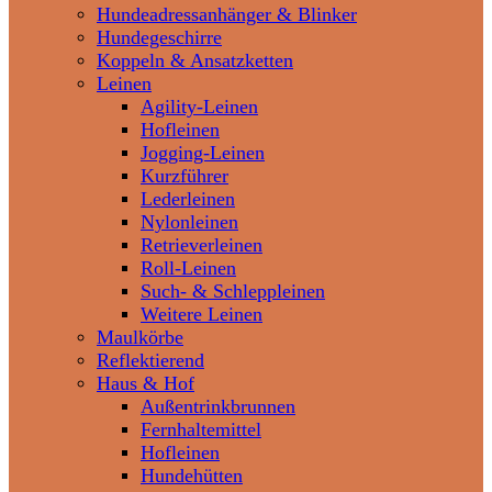
Hundeadressanhänger & Blinker
Hundegeschirre
Koppeln & Ansatzketten
Leinen
Agility-Leinen
Hofleinen
Jogging-Leinen
Kurzführer
Lederleinen
Nylonleinen
Retrieverleinen
Roll-Leinen
Such- & Schleppleinen
Weitere Leinen
Maulkörbe
Reflektierend
Haus & Hof
Außentrinkbrunnen
Fernhaltemittel
Hofleinen
Hundehütten