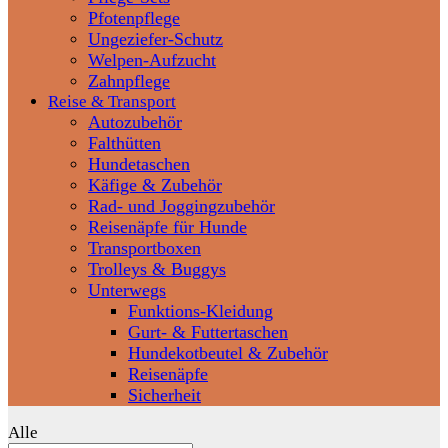
Pfotenpflege
Ungeziefer-Schutz
Welpen-Aufzucht
Zahnpflege
Reise & Transport
Autozubehör
Falthütten
Hundetaschen
Käfige & Zubehör
Rad- und Joggingzubehör
Reisenäpfe für Hunde
Transportboxen
Trolleys & Buggys
Unterwegs
Funktions-Kleidung
Gurt- & Futtertaschen
Hundekotbeutel & Zubehör
Reisenäpfe
Sicherheit
Alle