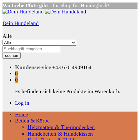
Wo Liebe Pfote gibt
- Ihr Shop für Hundeglück!
Dein Hundeland
Alle
suchen
Kundenservice
+43 676 4909164
0
0
Es befinden sich keine Produkte im Warenkorb.
Log in
Home
Betten & Körbe
Heizmatten & Thermodecken
Hundebetten & Hundekissen