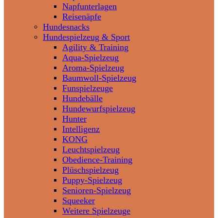
Napfunterlagen
Reisenäpfe
Hundesnacks
Hundespielzeug & Sport
Agility & Training
Aqua-Spielzeug
Aroma-Spielzeug
Baumwoll-Spielzeug
Funspielzeuge
Hundebälle
Hundewurfspielzeug
Hunter
Intelligenz
KONG
Leuchtspielzeug
Obedience-Training
Plüschspielzeug
Puppy-Spielzeug
Senioren-Spielzeug
Squeeker
Weitere Spielzeuge