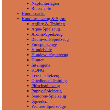
Napfunterlagen
Reisenäpfe
Hundesnacks
Hundespielzeug & Sport
Agility & Training
Aqua-Spielzeug
Aroma-Spielzeug
Baumwoll-Spielzeug
Funspielzeuge
Hundebälle
Hundewurfspielzeug
Hunter
Intelligenz
KONG
Leuchtspielzeug
Obedience-Training
Plüschspielzeug
Puppy-Spielzeug
Senioren-Spielzeug
Squeeker
Weitere Spielzeuge