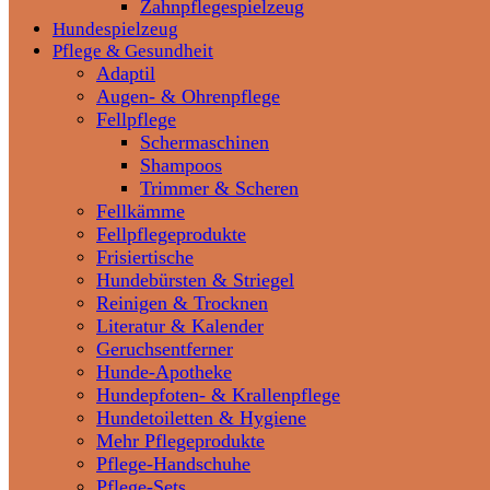
Zahnpflegespielzeug
Hundespielzeug
Pflege & Gesundheit
Adaptil
Augen- & Ohrenpflege
Fellpflege
Schermaschinen
Shampoos
Trimmer & Scheren
Fellkämme
Fellpflegeprodukte
Frisiertische
Hundebürsten & Striegel
Reinigen & Trocknen
Literatur & Kalender
Geruchsentferner
Hunde-Apotheke
Hundepfoten- & Krallenpflege
Hundetoiletten & Hygiene
Mehr Pflegeprodukte
Pflege-Handschuhe
Pflege-Sets