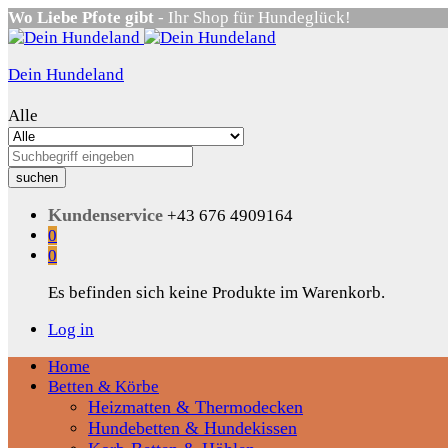
Wo Liebe Pfote gibt
- Ihr Shop für Hundeglück!
Dein Hundeland
Alle
suchen
Kundenservice
+43 676 4909164
0
0
Es befinden sich keine Produkte im Warenkorb.
Log in
Home
Betten & Körbe
Heizmatten & Thermodecken
Hundebetten & Hundekissen