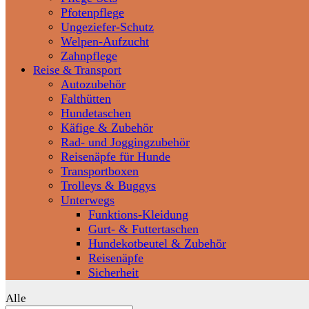
Pfotenpflege
Ungeziefer-Schutz
Welpen-Aufzucht
Zahnpflege
Reise & Transport
Autozubehör
Falthütten
Hundetaschen
Käfige & Zubehör
Rad- und Joggingzubehör
Reisenäpfe für Hunde
Transportboxen
Trolleys & Buggys
Unterwegs
Funktions-Kleidung
Gurt- & Futtertaschen
Hundekotbeutel & Zubehör
Reisenäpfe
Sicherheit
Alle