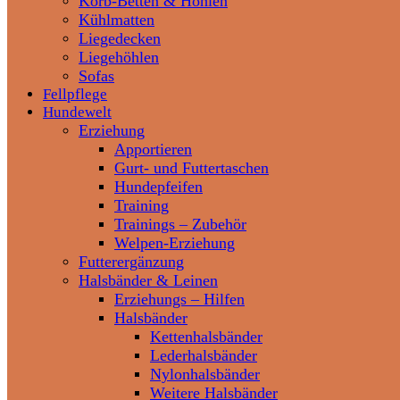
Korb-Betten & Höhlen
Kühlmatten
Liegedecken
Liegehöhlen
Sofas
Fellpflege
Hundewelt
Erziehung
Apportieren
Gurt- und Futtertaschen
Hundepfeifen
Training
Trainings – Zubehör
Welpen-Erziehung
Futterergänzung
Halsbänder & Leinen
Erziehungs – Hilfen
Halsbänder
Kettenhalsbänder
Lederhalsbänder
Nylonhalsbänder
Weitere Halsbänder