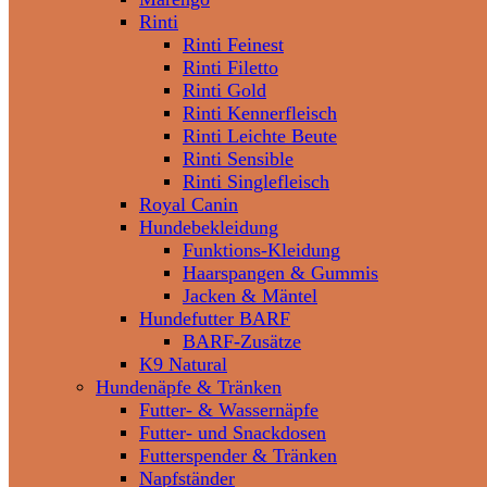
Rinti
Rinti Feinest
Rinti Filetto
Rinti Gold
Rinti Kennerfleisch
Rinti Leichte Beute
Rinti Sensible
Rinti Singlefleisch
Royal Canin
Hundebekleidung
Funktions-Kleidung
Haarspangen & Gummis
Jacken & Mäntel
Hundefutter BARF
BARF-Zusätze
K9 Natural
Hundenäpfe & Tränken
Futter- & Wassernäpfe
Futter- und Snackdosen
Futterspender & Tränken
Napfständer