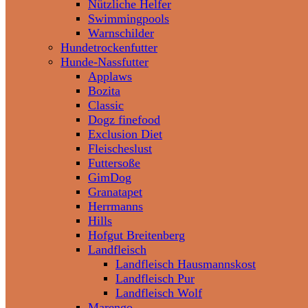
Nützliche Helfer
Swimmingpools
Warnschilder
Hundetrockenfutter
Hunde-Nassfutter
Applaws
Bozita
Classic
Dogz finefood
Exclusion Diet
Fleischeslust
Futtersoße
GimDog
Granatapet
Herrmanns
Hills
Hofgut Breitenberg
Landfleisch
Landfleisch Hausmannskost
Landfleisch Pur
Landfleisch Wolf
Marengo