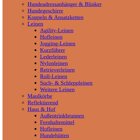
Hundeadressanhänger & Blinker
Hundegeschirre
Koppeln & Ansatzketten
Leinen
Agility-Leinen
Hofleinen
Jogging-Leinen
Kurzführer
Lederleinen
Nylonleinen
Retrieverleinen
Roll-Leinen
Such- & Schleppleinen
Weitere Leinen
Maulkörbe
Reflektierend
Haus & Hof
Außentrinkbrunnen
Fernhaltemittel
Hofleinen
Hundehütten