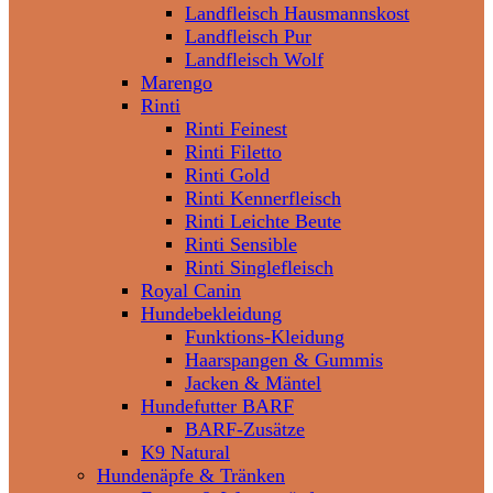
Landfleisch Hausmannskost
Landfleisch Pur
Landfleisch Wolf
Marengo
Rinti
Rinti Feinest
Rinti Filetto
Rinti Gold
Rinti Kennerfleisch
Rinti Leichte Beute
Rinti Sensible
Rinti Singlefleisch
Royal Canin
Hundebekleidung
Funktions-Kleidung
Haarspangen & Gummis
Jacken & Mäntel
Hundefutter BARF
BARF-Zusätze
K9 Natural
Hundenäpfe & Tränken