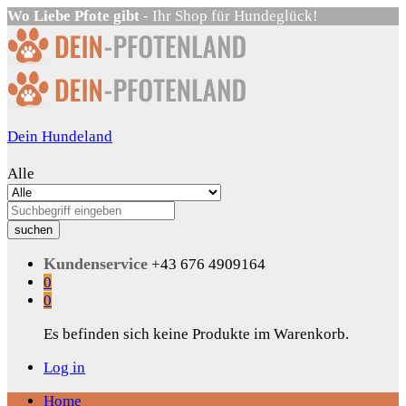
Wo Liebe Pfote gibt
- Ihr Shop für Hundeglück!
Dein Hundeland
Alle
suchen
Kundenservice
+43 676 4909164
0
0
Es befinden sich keine Produkte im Warenkorb.
Log in
Home