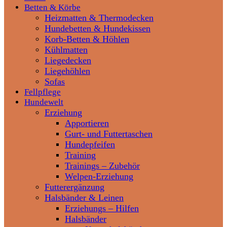
Betten & Körbe
Heizmatten & Thermodecken
Hundebetten & Hundekissen
Korb-Betten & Höhlen
Kühlmatten
Liegedecken
Liegehöhlen
Sofas
Fellpflege
Hundewelt
Erziehung
Apportieren
Gurt- und Futtertaschen
Hundepfeifen
Training
Trainings – Zubehör
Welpen-Erziehung
Futterergänzung
Halsbänder & Leinen
Erziehungs – Hilfen
Halsbänder