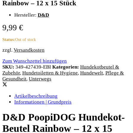
Rainbow – 12 x 15 Stück
Hersteller:
D&D
9,99
€
Status:
Out of stock
zzgl.
Versandkosten
Zum Wunschzettel hinzufügen
SKU:
349-427439-EBI
Kategorien:
Hundekotbeutel &
Zubehör
,
Hundetoiletten & Hygiene
,
Hundewelt
,
Pflege &
Gesundheit
,
Unterwegs
Artikelbeschreibung
Informationen | Grundpreis
D&D PoopiDOG Hundekot-
Beutel Rainbow – 12 x 15