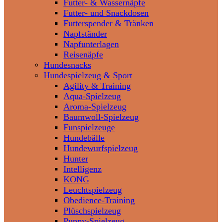
Futter- & Wassernäpfe
Futter- und Snackdosen
Futterspender & Tränken
Napfständer
Napfunterlagen
Reisenäpfe
Hundesnacks
Hundespielzeug & Sport
Agility & Training
Aqua-Spielzeug
Aroma-Spielzeug
Baumwoll-Spielzeug
Funspielzeuge
Hundebälle
Hundewurfspielzeug
Hunter
Intelligenz
KONG
Leuchtspielzeug
Obedience-Training
Plüschspielzeug
Puppy-Spielzeug