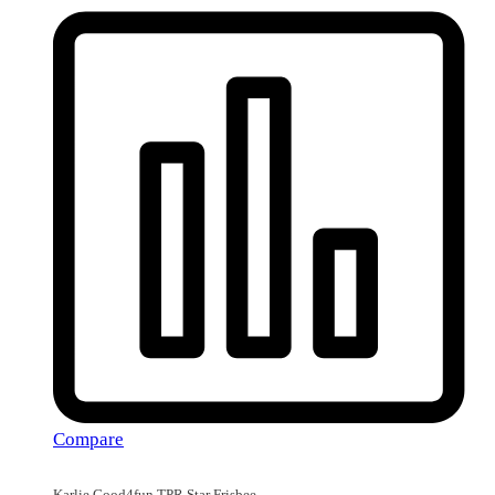
Compare
Karlie Good4fun TPR Star Frisbee