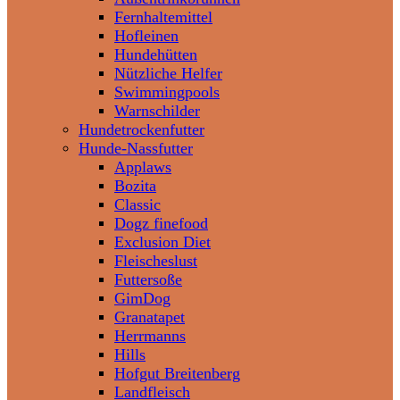
Fernhaltemittel
Hofleinen
Hundehütten
Nützliche Helfer
Swimmingpools
Warnschilder
Hundetrockenfutter
Hunde-Nassfutter
Applaws
Bozita
Classic
Dogz finefood
Exclusion Diet
Fleischeslust
Futtersoße
GimDog
Granatapet
Herrmanns
Hills
Hofgut Breitenberg
Landfleisch