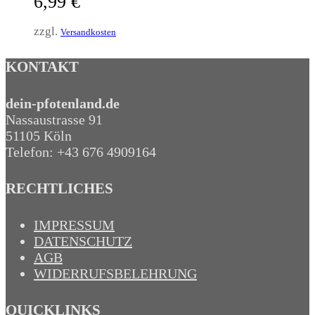
6,99
€
zzgl.
Versandkosten
KONTAKT
dein-pfotenland.de
Nassaustrasse 91
51105 Köln
Telefon: +43 676 4909164‬
RECHTLICHES
IMPRESSUM
DATENSCHUTZ
AGB
WIDERRUFSBELEHRUNG
QUICKLINKS