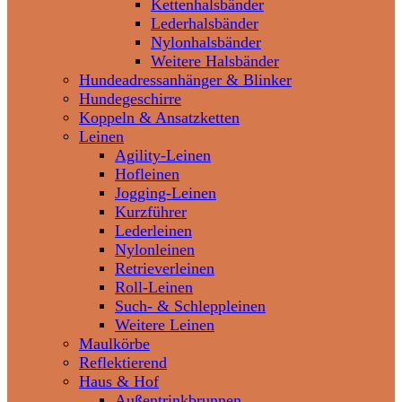
Kettenhalsbänder
Lederhalsbänder
Nylonhalsbänder
Weitere Halsbänder
Hundeadressanhänger & Blinker
Hundegeschirre
Koppeln & Ansatzketten
Leinen
Agility-Leinen
Hofleinen
Jogging-Leinen
Kurzführer
Lederleinen
Nylonleinen
Retrieverleinen
Roll-Leinen
Such- & Schleppleinen
Weitere Leinen
Maulkörbe
Reflektierend
Haus & Hof
Außentrinkbrunnen